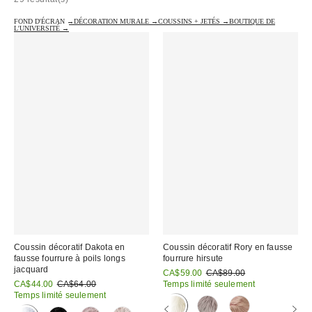
FOND D'ÉCRAN →
DÉCORATION MURALE →
COUSSINS + JETÉS →
BOUTIQUE DE
L'UNIVERSITÉ →
Coussin décoratif Dakota en
Coussin décoratif Rory en fausse
fausse fourrure à poils longs
fourrure hirsute
jacquard
Prix
Prix
CA$59.00
CA$89.00
courant
Prix
Prix
soldé
CA$44.00
CA$64.00
Temps limité seulement
:
courant
soldé
:
Temps limité seulement
:
: