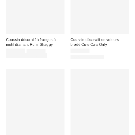
Coussin décoratif à franges à
Coussin décoratif en velours
motif diamant Rumi Shaggy
brodé Cute Cats Only
Prix
Prix
CA$39.00
CA$54.00
CA$39.00
courant
soldé
Temps limité seulement
De retour en stock
:
: