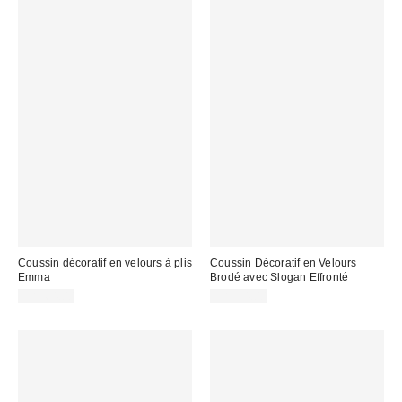
Coussin décoratif en velours à plis
Coussin Décoratif en Velours
Emma
Brodé avec Slogan Effronté
CA$64.00
CA$54.00