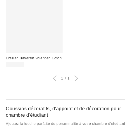
Oreiller Traversin Volant en Coton
CA$54.00
1
1
Coussins décoratifs, d'appoint et de décoration pour
chambre d'étudiant
Ajoutez la touche parfaite de personnalité à votre chambre d'étudiant
avec la collection de jolis
coussins décoratifs
de Urban Outfitters