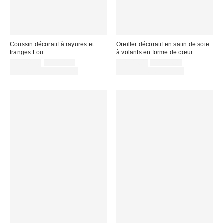
Coussin décoratif à rayures et
Oreiller décoratif en satin de soie
franges Lou
à volants en forme de cœur
Prix
Prix
Prix
Prix
CA$44.00
CA$54.00
CA$44.00
CA$54.00
courant
courant
soldé
soldé
Temps limité seulement
Temps limité seulement
:
:
:
: