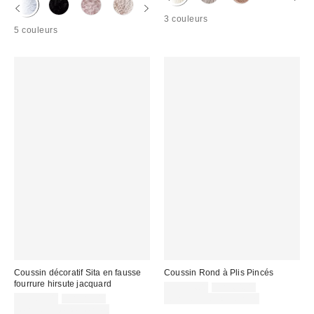
3 couleurs
5 couleurs
Coussin décoratif Sita en fausse
Coussin Rond à Plis Pincés
fourrure hirsute jacquard
Prix
Prix
CA$54.00
CA$64.00
courant
Prix
Prix
soldé
CA$69.00
CA$89.00
Temps limité seulement
:
courant
soldé
:
Temps limité seulement