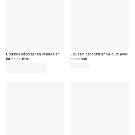
Coussin décoratif en velours en
Coussin décoratif en velours avec
forme de fleur
passepoil
Prix
Prix
CA$54.00
CA$64.00
CA$54.00
courant
soldé
Temps limité seulement
:
: