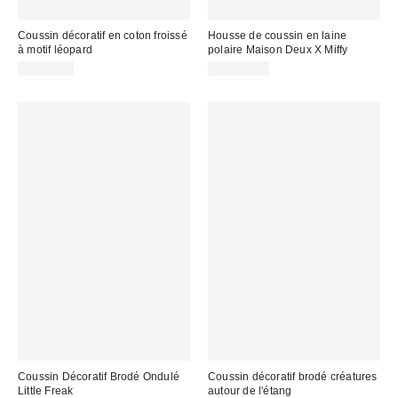
Coussin décoratif en coton froissé
Housse de coussin en laine
à motif léopard
polaire Maison Deux X Miffy
CA$64.00
CA$114.00
Coussin Décoratif Brodé Ondulé
Coussin décoratif brodé créatures
Little Freak
autour de l'étang