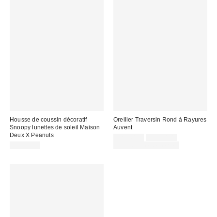
Housse de coussin décoratif
Oreiller Traversin Rond à Rayures
Snoopy lunettes de soleil Maison
Auvent
Deux X Peanuts
Prix
Prix
CA$40.00
CA$54.00
courant
soldé
CA$59.00
Temps limité seulement
:
: