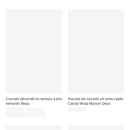
:
:
Coussin décoratif en velours à plis
Housse de coussin en laine rayée
nervurés Beau
Candy Wrap Maison Deux
Prix
Prix
CA$44.00
CA$59.00
CA$89.00
courant
soldé
Temps limité seulement
:
: