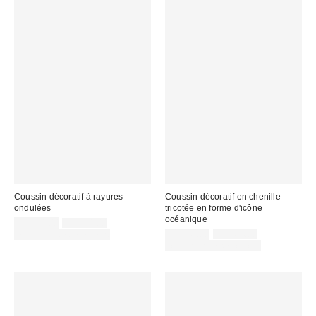
Coussin décoratif à rayures
Coussin décoratif en chenille
ondulées
tricotée en forme d'icône
océanique
Prix
Prix
CA$54.00
CA$64.00
courant
soldé
Prix
Prix
Temps limité seulement
CA$49.00
CA$64.00
:
courant
:
soldé
Temps limité seulement
:
: