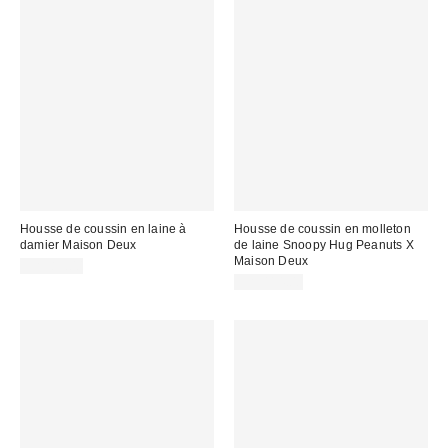
Housse de coussin en laine à
Housse de coussin en molleton
damier Maison Deux
de laine Snoopy Hug Peanuts X
Maison Deux
CA$89.00
CA$114.00