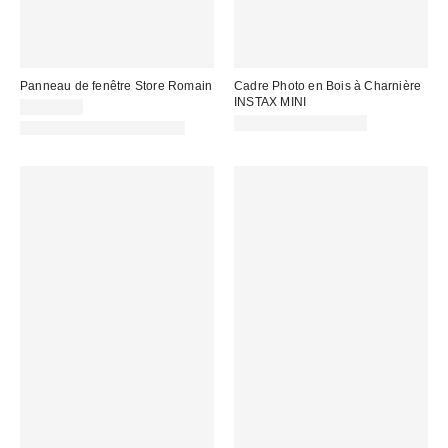
Panneau de fenêtre Store Romain
Cadre Photo en Bois à Charnière
INSTAX MINI
CA$64.00
CA$24.00 – CA$29.00
Nouvelles couleurs offertes