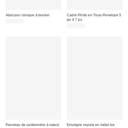
Abat-jour conique à bouton
Cadre Photo en Tissu Penelope 5
po X 7 po
CA$79.00
CA$39.00
Panneau de cantonnière à nœud
Enseigne murale en métal Ice