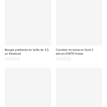
Bougie parfumée en boîte de 3,5
Cendrier en terrazzo Symi 2
oz Rewined
pièces NWTN Home
CA$24.00
CA$64.00