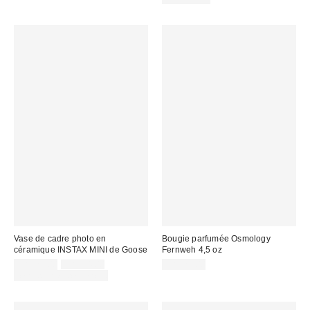
Vase de cadre photo en
Bougie parfumée Osmology
céramique INSTAX MINI de Goose
Fernweh 4,5 oz
Prix
Prix
CA$25.00
CA$34.00
CA$29.00
courant
soldé
Temps limité seulement
:
: