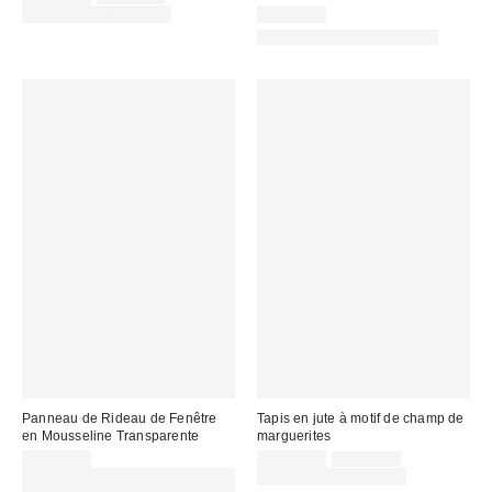
courant
soldé
Temps limité seulement
CA$59.00
:
:
Nouvelles couleurs offertes
Panneau de Rideau de Fenêtre
Tapis en jute à motif de champ de
en Mousseline Transparente
marguerites
Prix
Prix
CA$59.00
CA$54.00
CA$64.00
courant
soldé
Achetez-en un et obtenez le 2e à
Temps limité seulement
: