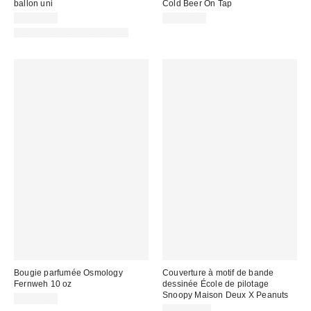
ballon uni
Cold Beer On Tap
CA$59.00
CA$20.00
Nouvelles couleurs offertes
Bougie parfumée Osmology
Couverture à motif de bande
Fernweh 10 oz
dessinée École de pilotage
Snoopy Maison Deux X Peanuts
CA$54.00
CA$154.00