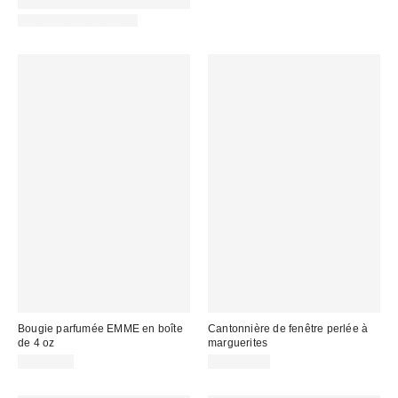
:
25% de rabais
Plus de tailles offertes
Bougie parfumée EMME en boîte
Cantonnière de fenêtre perlée à
de 4 oz
marguerites
CA$22.00
CA$129.00