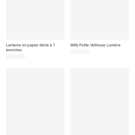
Lanterne en papier étoile à 7
Miffy Petite Veilleuse Lumière
branches
CA$54.00
CA$18.00