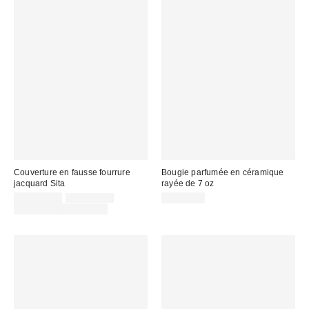
Couverture en fausse fourrure
Bougie parfumée en céramique
jacquard Sita
rayée de 7 oz
Prix
Prix
CA$169.00
CA$194.00
CA$29.00
courant
soldé
Temps limité seulement
:
: