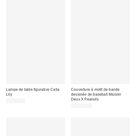
Lampe de table figurative Calla
Couverture à motif de bande
Lily
dessinée de baseball Maison
Deux X Peanuts
CA$89.00
CA$154.00