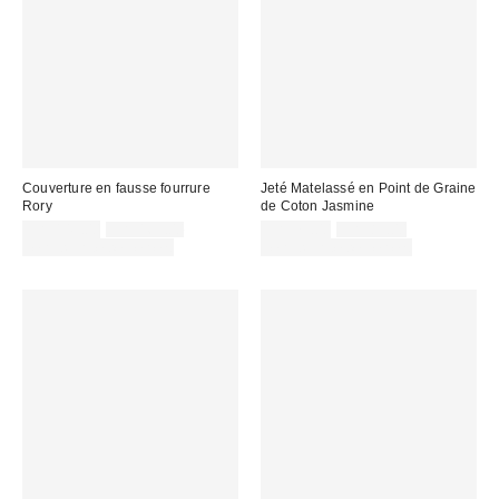
Couverture en fausse fourrure
Jeté Matelassé en Point de Graine
Rory
de Coton Jasmine
Prix
Prix
Prix
Prix
CA$149.00
CA$169.00
CA$79.00
CA$89.00
courant
courant
soldé
soldé
Temps limité seulement
Temps limité seulement
:
:
:
: