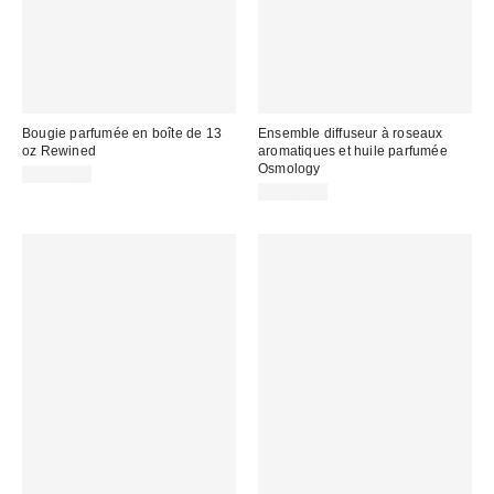
Bougie parfumée en boîte de 13
Ensemble diffuseur à roseaux
oz Rewined
aromatiques et huile parfumée
Osmology
CA$44.00
CA$64.00