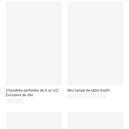
Chandelle parfumée de 8 oz UO
Mini lampe de table Kodhi
Exclusive de dilo
CA$53.00 – CA$54.00
CA$39.00