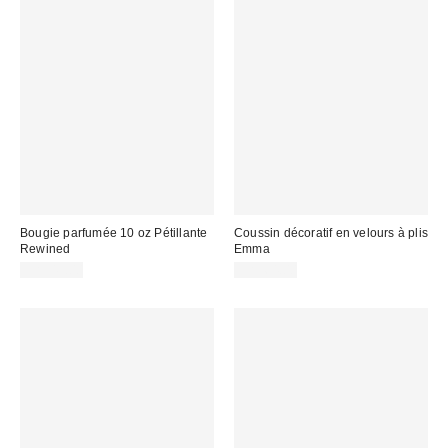
Bougie parfumée 10 oz Pétillante
Coussin décoratif en velours à plis
Rewined
Emma
CA$49.00
CA$64.00