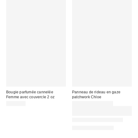
Bougie parfumée cannelée
Panneau de rideau en gaze
Femme avec couvercle 2 oz
patchwork Chloe
CA$20.00
CA$59.00 – CA$64.00
Achetez-en un et obtenez le 2e à
25% de rabais
Nouvelles couleurs offertes
Plus de tailles offertes