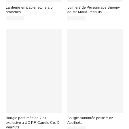
Lanterne en papier étoile à 5
Lumière de Personnage Snoopy
branches
de Mr. Maria Peanuts
CA$18.00
CA$54.00
Bougie parfumée de 7 oz
Bougie parfumée petite 5 oz
exclusive à UO P.F. Candle Co. X
Apotheke
Peanuts
CA$34.00