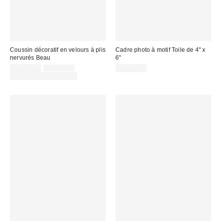
Coussin décoratif en velours à plis
Cadre photo à motif Toile de 4" x
nervurés Beau
6"
Prix
Prix
CA$44.00
CA$59.00
CA$34.00
courant
soldé
Temps limité seulement
:
: