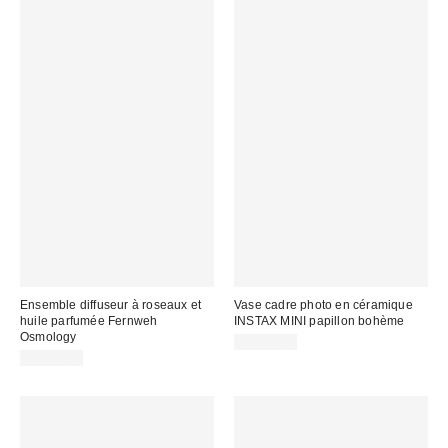
Ensemble diffuseur à roseaux et
Vase cadre photo en céramique
huile parfumée Fernweh
INSTAX MINI papillon bohème
Osmology
CA$34.00
CA$74.00