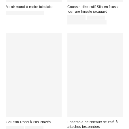
Miroir mural à cadre tubulaire
Coussin décoratif Sita en fausse
fourrure hirsute jacquard
CA$59.00 – CA$74.00
Prix
Prix
CA$69.00
CA$89.00
courant
soldé
Temps limité seulement
:
:
Coussin Rond à Plis Pincés
Ensemble de rideaux de café à
attaches festonnées
Prix
Prix
CA$54.00
CA$64.00