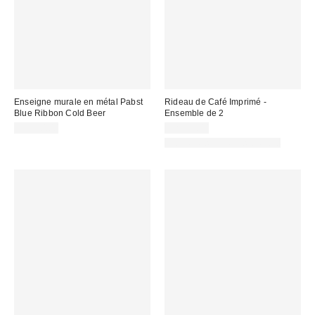
Enseigne murale en métal Pabst
Rideau de Café Imprimé -
Blue Ribbon Cold Beer
Ensemble de 2
CA$20.00
CA$59.00
Nouvelles couleurs offertes