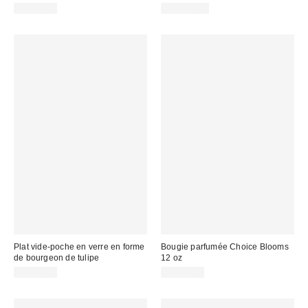
CA$29.00
CA$259.00
Plat vide-poche en verre en forme
Bougie parfumée Choice Blooms
de bourgeon de tulipe
12 oz
CA$29.00
CA$59.00