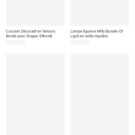
Coussin Décoratif en Velours
Lampe figurine Miffy Bundle Of
Brodé avec Slogan Effronté
Light en boîte mystère
CA$54.00
CA$54.00