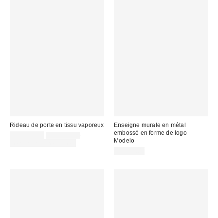
Rideau de porte en tissu vaporeux
Enseigne murale en métal
embossé en forme de logo
Prix
Prix
CA$109.00
CA$129.00
Modelo
courant
soldé
Temps limité seulement
:
:
CA$29.00