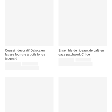
Coussin décoratif Dakota en
Ensemble de rideaux de café en
fausse fourrure à poils longs
gaze patchwork Chloe
jacquard
Prix
Prix
CA$49.00
CA$59.00
courant
Prix
Prix
soldé
CA$44.00
CA$64.00
Temps limité seulement
:
courant
soldé
:
Temps limité seulement
:
: