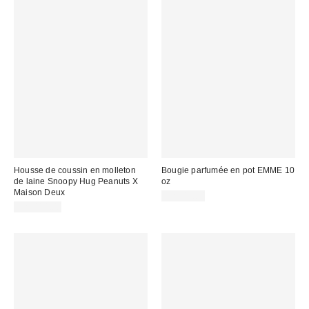
Housse de coussin en molleton
Bougie parfumée en pot EMME 10
de laine Snoopy Hug Peanuts X
oz
Maison Deux
CA$49.00
CA$114.00