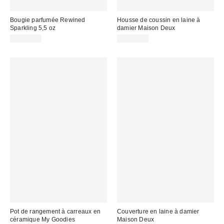
Bougie parfumée Rewined
Housse de coussin en laine à
Sparkling 5,5 oz
damier Maison Deux
CA$44.00
CA$89.00
Pot de rangement à carreaux en
Couverture en laine à damier
céramique My Goodies
Maison Deux