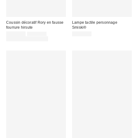
Coussin décoratif Rory en fausse
Lampe tactile personnage
fourrure hirsute
Smiski®
Prix
Prix
CA$59.00
CA$89.00
CA$64.00
courant
soldé
Temps limité seulement
:
: