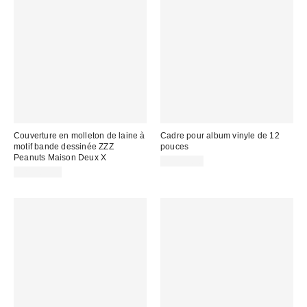
Couverture en molleton de laine à
Cadre pour album vinyle de 12
motif bande dessinée ZZZ
pouces
Peanuts Maison Deux X
CA$29.00
CA$284.00