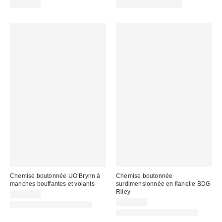
CA$39.00
CA$74.00 – CA$79.00
Chemise boutonnée UO Brynn à
Chemise boutonnée
manches bouffantes et volants
surdimensionnée en flanelle BDG
Riley
CA$64.00
CA$79.00
Nouvelles couleurs offertes
Nouvelles couleurs offertes