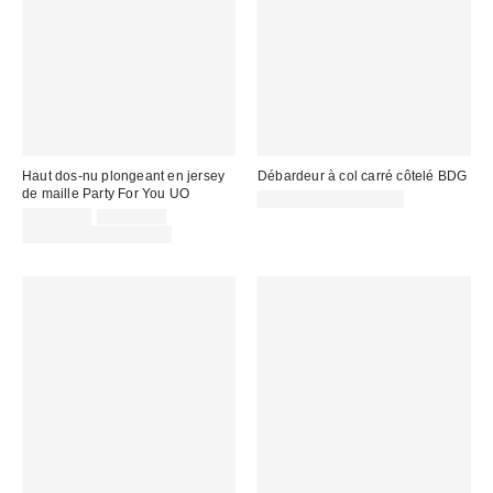
Haut dos-nu plongeant en jersey
Débardeur à col carré côtelé BDG
de maille Party For You UO
CA$24.00 – CA$34.00
Prix
Prix
CA$34.00
CA$44.00
courant
soldé
Temps limité seulement
:
: