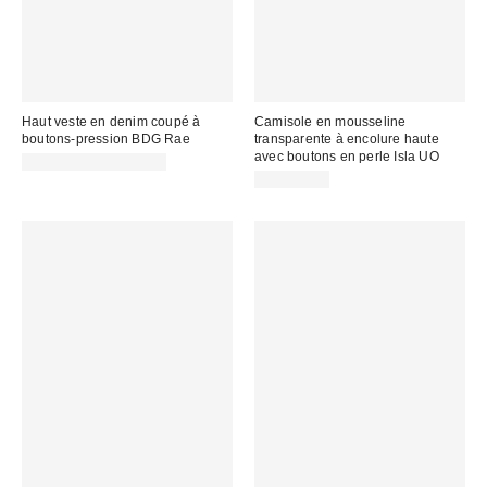
Haut veste en denim coupé à
Camisole en mousseline
boutons-pression BDG Rae
transparente à encolure haute
avec boutons en perle Isla UO
CA$74.00 – CA$79.00
CA$114.00