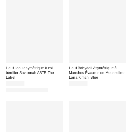
Haut licou asymétrique à col
Haut Babydoll Asymétrique à
bénitier Savannah ASTR The
Manches Évasées en Mousseline
Label
Lana Kimchi Blue
CA$99.00
CA$84.00
Articles liés disponibles