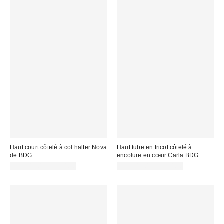
Haut court côtelé à col halter Nova
Haut tube en tricot côtelé à
de BDG
encolure en cœur Carla BDG
CA$24.00 – CA$34.00
CA$24.00 – CA$34.00