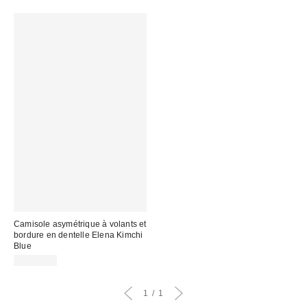
Camisole asymétrique à volants et
bordure en dentelle Elena Kimchi
Blue
CA$64.00
1
1