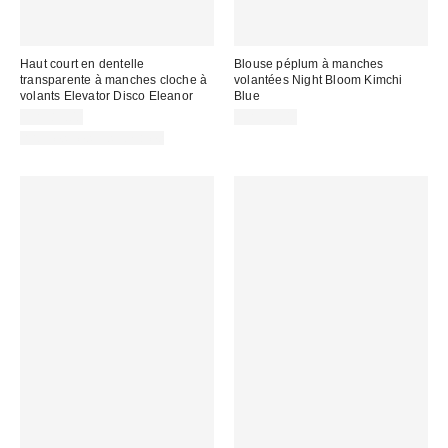
Haut court en dentelle
Blouse péplum à manches
transparente à manches cloche à
volantées Night Bloom Kimchi
volants Elevator Disco Eleanor
Blue
CA$89.00
CA$59.00
Articles liés disponibles