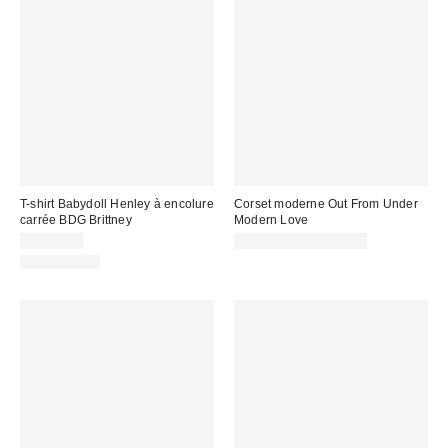
T-shirt Babydoll Henley à encolure
Corset moderne Out From Under
carrée BDG Brittney
Modern Love
CA$44.00
CA$74.00 – CA$79.00
100 % Coton