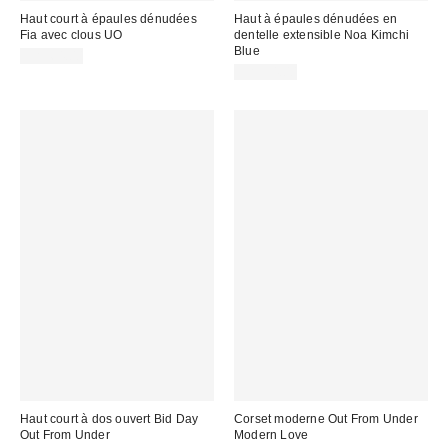
Haut court à épaules dénudées
Haut à épaules dénudées en
Fia avec clous UO
dentelle extensible Noa Kimchi
Blue
CA$64.00
CA$54.00
Haut court à dos ouvert Bid Day
Corset moderne Out From Under
Out From Under
Modern Love