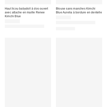
Haut licou babydoll à dos ouvert
Blouse sans manches Kimchi
avec attache en maille Renee
Blue Aurelia à bordure en dentelle
Kimchi Blue
CA$59.00
CA$44.00
Nouvelles couleurs offertes
Nouvelles couleurs offertes
100 % Coton