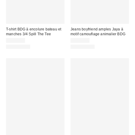
T-shirt BDG à encolure bateau et
Jeans boyfriend amples Jaya à
manches 3/4 Spill The Tee
motif camouflage animalier BDG
CA$39.00
CA$99.00
100 % Coton
100 % Coton