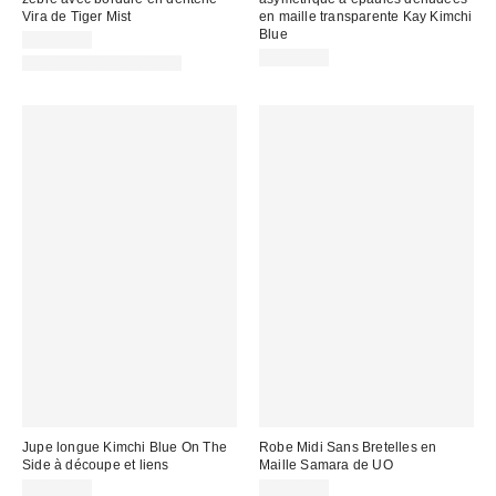
Vira de Tiger Mist
en maille transparente Kay Kimchi
Blue
CA$64.00
CA$44.00
Articles liés disponibles
Jupe longue Kimchi Blue On The
Robe Midi Sans Bretelles en
Side à découpe et liens
Maille Samara de UO
CA$64.00
CA$89.00