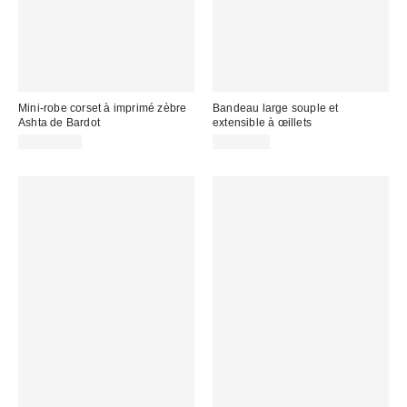
Mini-robe corset à imprimé zèbre
Bandeau large souple et
Ashta de Bardot
extensible à œillets
CA$339.00
CA$20.00