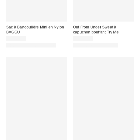
Sac à Bandoulière Mini en Nylon
Out From Under Sweat à
BAGGU
capuchon bouffant Try Me
CA$64.00
CA$64.00
Fait de matières recyclées
Articles liés disponibles