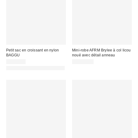
Petit sac en croissant en nylon
Mini-robe AFRM Brylee à col licou
BAGGU
noué avec détail anneau
CA$69.00
CA$139.00
Fait de matériaux responsables