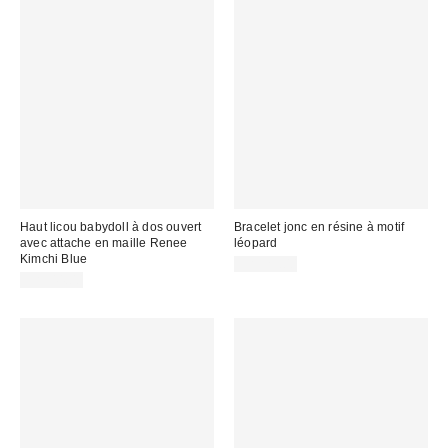
Haut licou babydoll à dos ouvert
Bracelet jonc en résine à motif
avec attache en maille Renee
léopard
Kimchi Blue
CA$29.00
CA$44.00