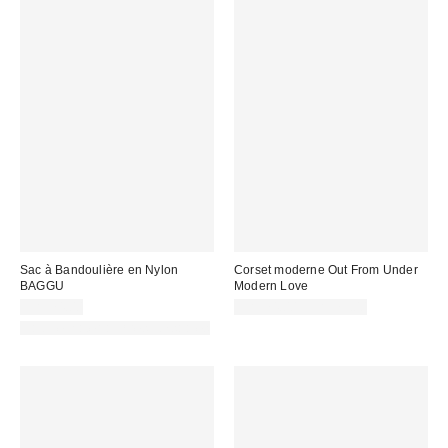
Sac à Bandoulière en Nylon
Corset moderne Out From Under
BAGGU
Modern Love
CA$74.00
CA$74.00 – CA$79.00
Fait de matériaux responsables