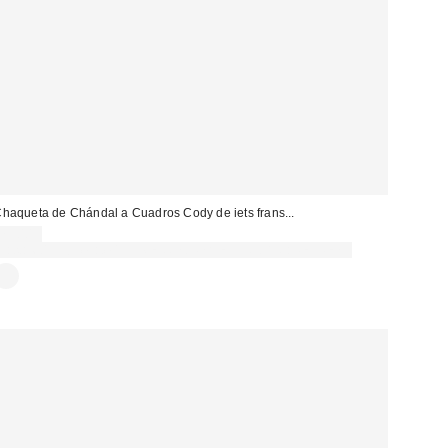
haqueta de Chándal a Cuadros Cody de iets frans...
79,00 €
Gasta 60€+ y llévate 15€ MENOS. USA EL CÓDIGO: REFRESH