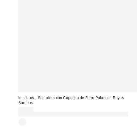
iets frans... Sudadera con Capucha de Forro Polar con Rayas
Burdeos
75,00 €
Gasta 60€+ y llévate 15€ MENOS. USA EL CÓDIGO: REFRESH