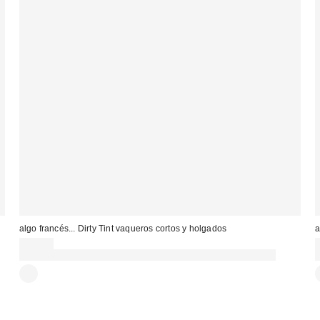
algo francés... Dirty Tint vaqueros cortos y holgados
a
95,00 €
Gasta 60€+ y llévate 15€ MENOS. USA EL CÓDIGO: REFRESH