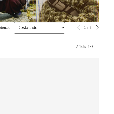
1
3
denar:
Afficher
3
4
6