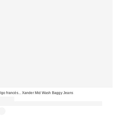
lgo francés... Xander Mid Wash Baggy Jeans
119,00 €
Gasta 60€+ y llévate 15€ MENOS. USA EL CÓDIGO: REFRESH