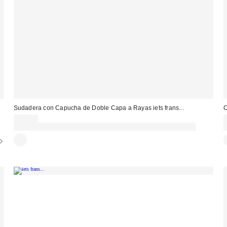
Sudadera con Capucha de Doble Capa a Rayas iets frans...
C
75,00 €
Gasta 60€+ y llévate 15€ MENOS. USA EL CÓDIGO: REFRESH