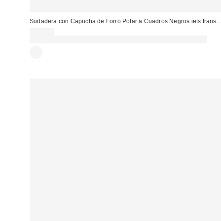
Sudadera con Capucha de Forro Polar a Cuadros Negros iets frans..
79,00 €
Gasta 60€+ y llévate 15€ MENOS. USA EL CÓDIGO: REFRESH