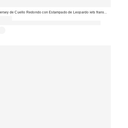
ersey de Cuello Redondo con Estampado de Leopardo iets frans...
69,00 €
Gasta 60€+ y llévate 15€ MENOS. USA EL CÓDIGO: REFRESH