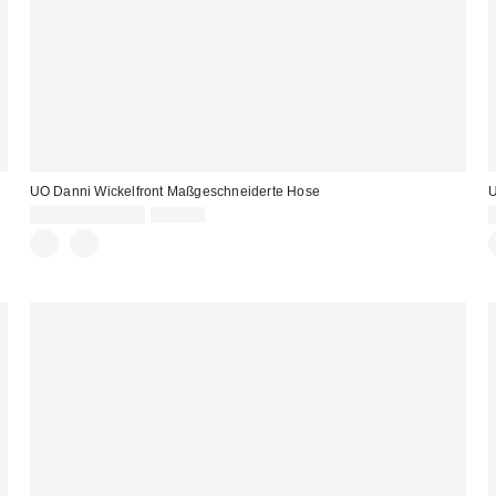
UO Danni Wickelfront Maßgeschneiderte Hose
U
Sale
Original
32,00 € – 55,00 €
69,00 €
Preis:
Preis: