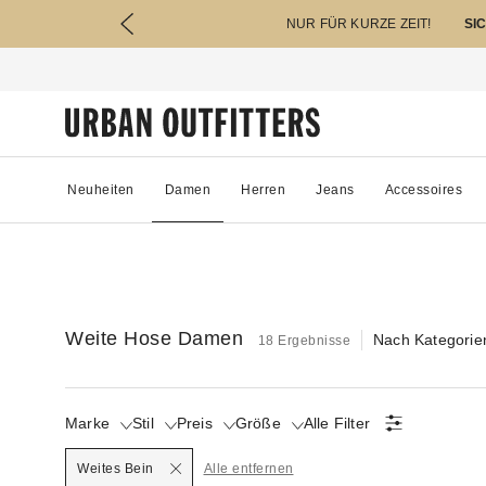
NUR FÜR KURZE ZEIT!
SI
Neuheiten
Damen
Herren
Jeans
Accessoires
Weite Hose Damen
Nach Kategorie
18 Ergebnisse
Marke
Stil
Preis
Größe
Alle Filter
Selected
Weites Bein
Alle entfernen