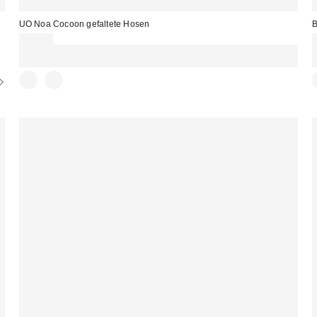
UO Noa Cocoon gefaltete Hosen
B
69,00 €
Für 60 € shoppen & 15 € RABATT sichern. NUTZE DEN CODE:
REFRESH