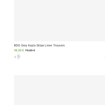
BDG Grey Kayla Stripe Linen Trousers
Sale
Original
49,00 €
75,00 €
Preis:
Preis: