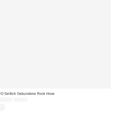
O Seitlich Gebundene Rock Hose
Sale
Original
25,00 €
75,00 €
Preis:
Preis: