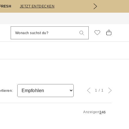
EFRESH
JETZT ENTDECKEN
1
1
rtieren:
Anzeigen
3
4
6