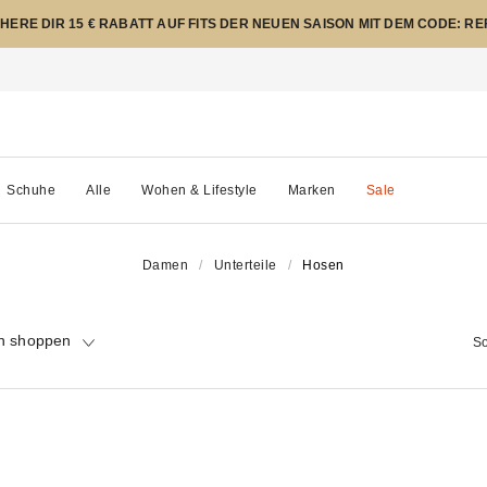
CHERE DIR 15 € RABATT AUF FITS DER NEUEN SAISON MIT DEM CODE: R
Schuhe
Alle
Wohen & Lifestyle
Marken
Sale
Damen
Unterteile
Hosen
n shoppen
So