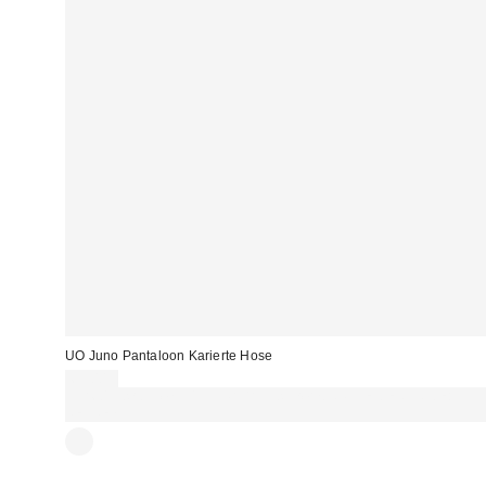
UO Juno Pantaloon Karierte Hose
69,00 €
Für 60 € shoppen & 15 € RABATT sichern. NUTZE DEN CODE:
REFRESH