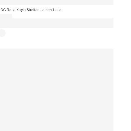
DG Rosa Kayla Streifen Leinen Hose
75,00 €
Für 60 € shoppen & 15 € RABATT sichern. NUTZE DEN CODE:
REFRESH