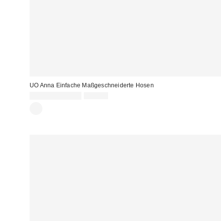
UO Anna Einfache Maßgeschneiderte Hosen
Sale
Original
22,00 € – 35,00 €
69,00 €
Preis:
Preis: