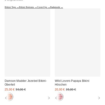
Bikini Tops →
Bikini Bottoms →
Cover-Ups →
Bademode →
Damson Madder Jezebel Bikini-
Wild Lovers Papaya Bikini
Oberteil
Höschen
Sale
Original
Sale
Original
25,00 €
59,00 €
20,00 €
35,00 €
Preis:
Preis:
Preis:
Preis: