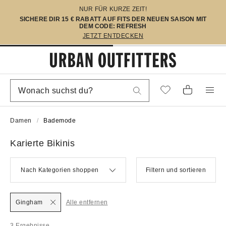
NUR FÜR KURZE ZEIT!
SICHERE DIR 15 € RABATT AUF FITS DER NEUEN SAISON MIT
DEM CODE: REFRESH
JETZT ENTDECKEN
Damen
Bademode
Karierte Bikinis
Nach Kategorien shoppen
Filtern und sortieren
Gingham
Alle entfernen
3 Ergebnisse