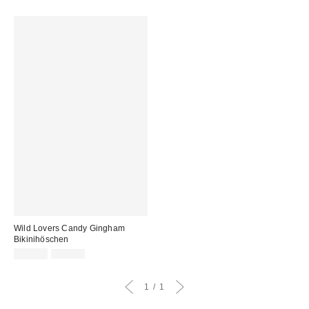
Wild Lovers Candy Gingham
Bikinihöschen
Sale
Original
17,00 €
35,00 €
Preis:
Preis:
1
1