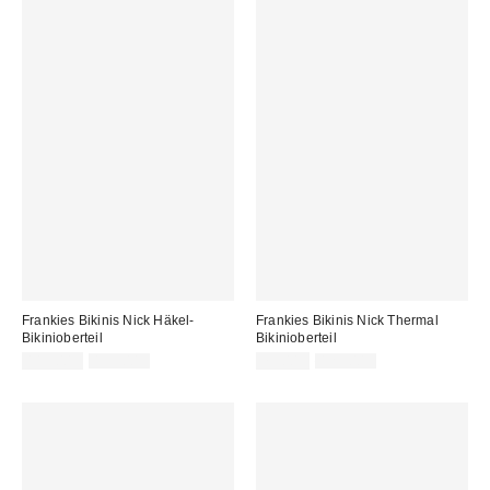
Frankies Bikinis Nick Häkel-
Frankies Bikinis Nick Thermal
Bikinioberteil
Bikinioberteil
Sale
Original
Sale
Original
115,00 €
195,00 €
75,00 €
129,00 €
Preis:
Preis:
Preis:
Preis: