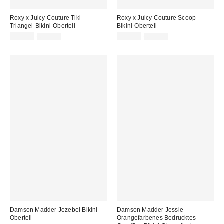
Roxy x Juicy Couture Tiki
Roxy x Juicy Couture Scoop
Triangel-Bikini-Oberteil
Bikini-Oberteil
Sale
Original
Sale
Original
32,00 €
65,00 €
39,00 €
65,00 €
Preis:
Preis:
Preis:
Preis:
Damson Madder Jezebel Bikini-
Damson Madder Jessie
Oberteil
Orangefarbenes Bedrucktes