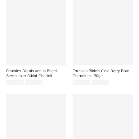
Frankies Bikinis Venus Bügel-
Frankies Bikinis Cola Berry Bikini-
Seersucker-Bikini-Oberteil
Oberteil mit Bügel
Sale
Original
Sale
Original
115,00 €
195,00 €
109,00 €
185,00 €
Preis:
Preis:
Preis:
Preis: