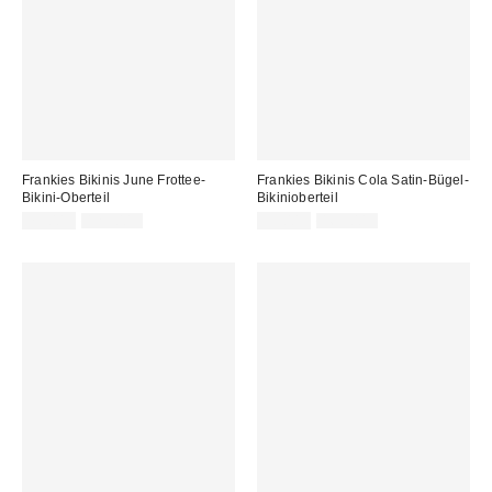
Frankies Bikinis June Frottee-
Frankies Bikinis Cola Satin-Bügel-
Bikini-Oberteil
Bikinioberteil
Sale
Original
Sale
Original
75,00 €
125,00 €
99,00 €
169,00 €
Preis:
Preis:
Preis:
Preis: