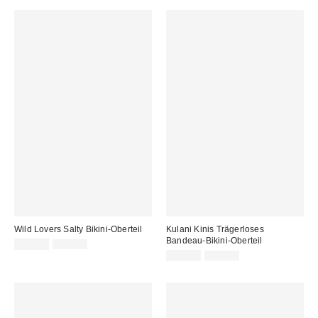
Wild Lovers Salty Bikini-Oberteil
Kulani Kinis Trägerloses
Bandeau-Bikini-Oberteil
Sale
Original
19,00 €
39,00 €
Preis:
Preis:
Sale
Original
39,00 €
65,00 €
Preis:
Preis: