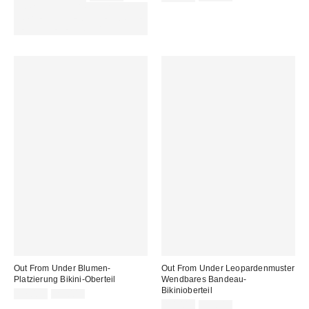
Preis:
Preis:
Preis:
Preis:
ZUSÄTZLICH 30 % RABATT AUF
AUSGEWÄHLTEN SALE : NUTZE
DEN CODE: EXTRA30
Out From Under Blumen-
Out From Under Leopardenmuster
Platzierung Bikini-Oberteil
Wendbares Bandeau-
Bikinioberteil
Sale
Original
17,00 €
29,00 €
Preis:
Preis:
Sale
Original
10,00 €
29,00 €