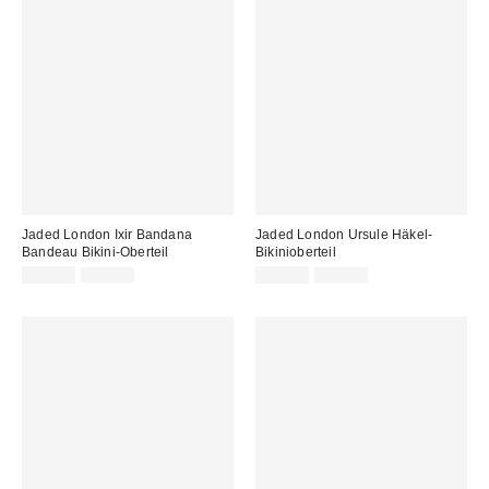
Jaded London Ixir Bandana
Jaded London Ursule Häkel-
Bandeau Bikini-Oberteil
Bikinioberteil
Sale
Original
Sale
Original
32,00 €
55,00 €
29,00 €
59,00 €
Preis:
Preis:
Preis:
Preis: