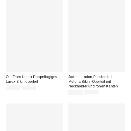
Out From Under Doppellagiges
Jaded London Passionfruit
Lurex-Bikinioberteil
Melona Bikini-Oberteil mit
Neckholder und rohen Kanten
Sale
Original
10,00 €
29,00 €
Preis:
Preis:
Sale
Original
25,00 €
45,00 €
Preis:
Preis: