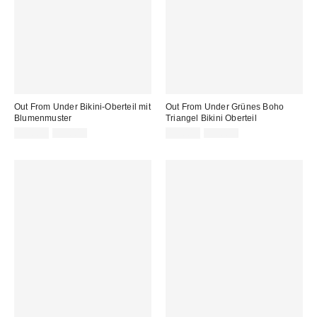
Out From Under Bikini-Oberteil mit
Out From Under Grünes Boho
Blumenmuster
Triangel Bikini Oberteil
Sale
Original
Sale
Original
14,00 €
29,00 €
12,00 €
25,00 €
Preis:
Preis:
Preis:
Preis: