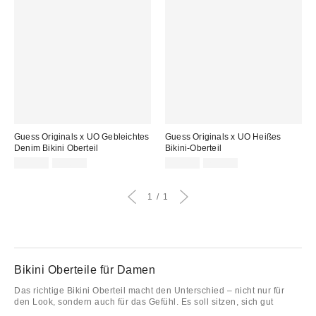
Guess Originals x UO Gebleichtes
Guess Originals x UO Heißes
Denim Bikini Oberteil
Bikini-Oberteil
Sale
Original
Sale
Original
25,00 €
75,00 €
25,00 €
75,00 €
Preis:
Preis:
Preis:
Preis:
1
1
Bikini Oberteile für Damen
Das richtige Bikini Oberteil macht den Unterschied – nicht nur für
den Look, sondern auch für das Gefühl. Es soll sitzen, sich gut
anfühlen und zu dir passen, ganz egal, ob du am Pool liegst oder