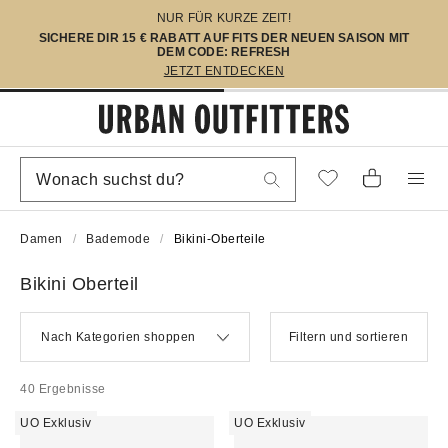
NUR FÜR KURZE ZEIT!
SICHERE DIR 15 € RABATT AUF FITS DER NEUEN SAISON MIT
DEM CODE: REFRESH
JETZT ENTDECKEN
Damen
Bademode
Bikini-Oberteile
Bikini Oberteil
Nach Kategorien shoppen
Filtern und sortieren
40 Ergebnisse
UO Exklusiv
UO Exklusiv