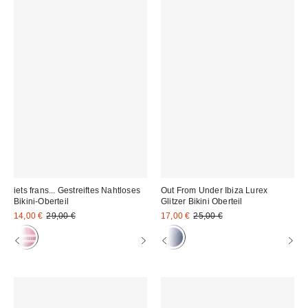
iets frans... Gestreiftes Nahtloses
Out From Under Ibiza Lurex
Bikini-Oberteil
Glitzer Bikini Oberteil
Sale
Original
Sale
Original
14,00 €
29,00 €
17,00 €
25,00 €
Preis:
Preis:
Preis:
Preis: