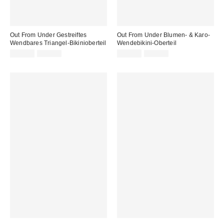
Out From Under Gestreiftes
Out From Under Blumen- & Karo-
Wendbares Triangel-Bikinioberteil
Wendebikini-Oberteil
Sale
Original
Sale
Original
17,00 €
29,00 €
14,00 €
29,00 €
Preis:
Preis:
Preis:
Preis: