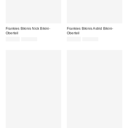
Frankies Bikinis Nick Bikini-
Frankies Bikinis Astrid Bikini-
Oberteil
Oberteil
Sale
Original
Sale
Original
65,00 €
109,00 €
75,00 €
155,00 €
Preis:
Preis:
Preis:
Preis: