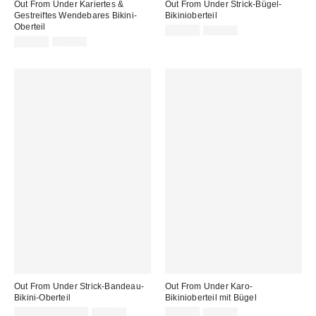
Out From Under Kariertes &
Out From Under Strick-Bügel-
Gestreiftes Wendebares Bikini-
Bikinioberteil
Oberteil
Sale
Original
20,00 €
39,00 €
Preis:
Sale
Original
Preis:
14,00 €
29,00 €
Preis:
Preis:
Out From Under Strick-Bandeau-
Out From Under Karo-
Bikini-Oberteil
Bikinioberteil mit Bügel
Sale
Original
Sale
Original
10,00 € – 12,00 €
25,00 €
15,00 €
39,00 €