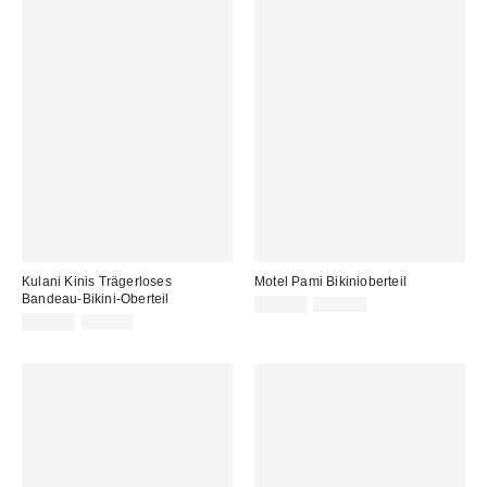
Kulani Kinis Trägerloses
Motel Pami Bikinioberteil
Bandeau-Bikini-Oberteil
Sale
Original
20,00 €
35,00 €
Preis:
Sale
Original
Preis:
25,00 €
65,00 €
Preis:
Preis: