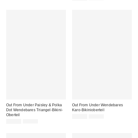
Preis:
Preis:
Out From Under Paisley & Polka
Out From Under Wendebares
Dot Wendebares Triangel-Bikini-
Karo-Bikinioberteil
Oberteil
Sale
Original
14,00 €
29,00 €
Preis:
Sale
Original
Preis:
17,00 €
29,00 €
Preis:
Preis: