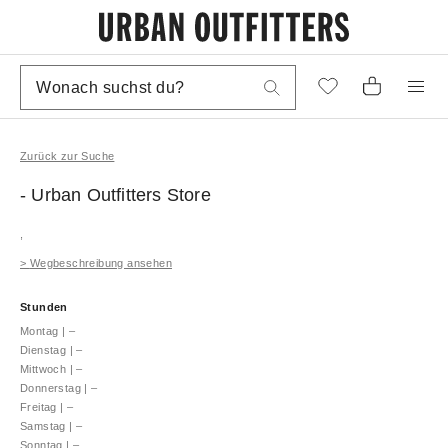
Zurück zur Suche
- Urban Outfitters
Store
,
>
Wegbeschreibung ansehen
Stunden
Montag
|
–
Dienstag
|
–
Mittwoch
|
–
Donnerstag
|
–
Freitag
|
–
Samstag
|
–
Sonntag
|
–