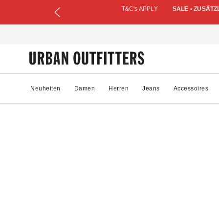
T&C's APPLY
SALE • ZUSÄTZ
Neuheiten
Damen
Herren
Jeans
Accessoires
00