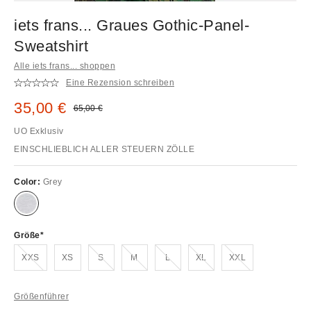
iets frans... Graues Gothic-Panel-
Sweatshirt
Alle iets frans... shoppen
Eine Rezension schreiben
Sale Preis:
35,00 €
Original Preis:
65,00 €
UO Exklusiv
EINSCHLIEBLICH ALLER STEUERN ZÖLLE
Color:
Grey
Größe
Ausverkauft!
Ausverkauft!
Ausverkauft!
Ausverkauft!
Ausverkauft!
Ausverkauft!
XXS
XS
S
M
L
XL
XXL
Größenführer