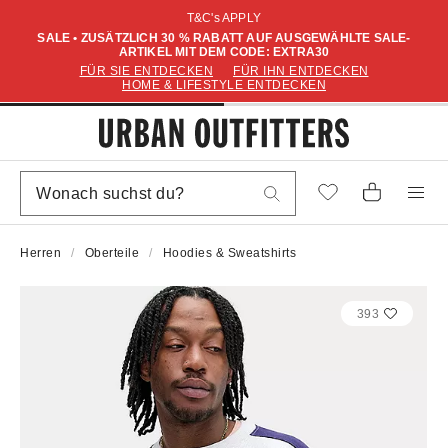
T&C's APPLY
SALE • ZUSÄTZLICH 30 % RABATT AUF AUSGEWÄHLTE SALE-
ARTIKEL MIT DEM CODE: EXTRA30
FÜR SIE ENTDECKEN
FÜR IHN ENTDECKEN
HOME & LIFESTYLE ENTDECKEN
Herren
Oberteile
Hoodies & Sweatshirts
393