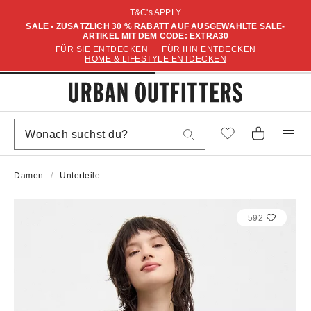
T&C's APPLY
SALE • ZUSÄTZLICH 30 % RABATT AUF AUSGEWÄHLTE SALE-
ARTIKEL MIT DEM CODE: EXTRA30
FÜR SIE ENTDECKEN
FÜR IHN ENTDECKEN
HOME & LIFESTYLE ENTDECKEN
Damen
Unterteile
592