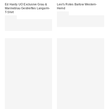
Ed Hardy UO Exclusive Grau &
Levi's Rotes Bartow Western-
Marineblau Gestreiftes Langarm-
Hemd
T-Shirt
79,00 €
55,00 €
Für 60 € shoppen & 15 € RABATT
Für 60 € shoppen & 15 € RABATT
sichern. NUTZE DEN CODE:
sichern. NUTZE DEN CODE:
REFRESH
REFRESH