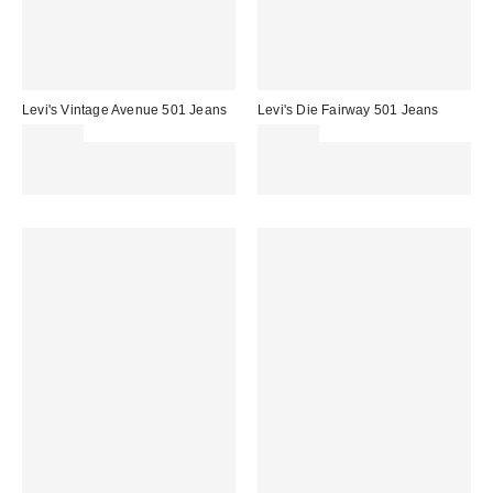
Levi's Vintage Avenue 501 Jeans
Levi's Die Fairway 501 Jeans
120,00 €
110,00 €
Für 60 € shoppen & 15 € RABATT
Für 60 € shoppen & 15 € RABATT
sichern. NUTZE DEN CODE:
sichern. NUTZE DEN CODE:
REFRESH
REFRESH