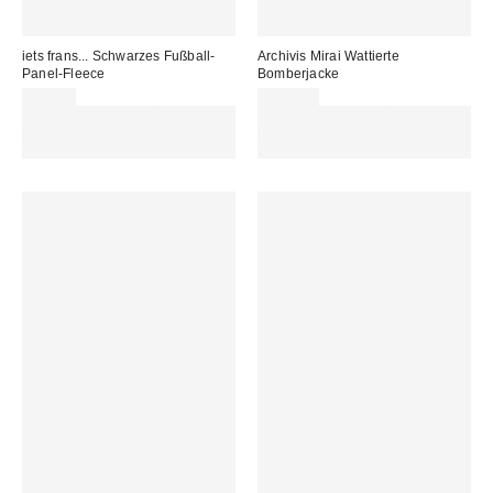
iets frans... Schwarzes Fußball-
Archivis Mirai Wattierte
Panel-Fleece
Bomberjacke
65,00 €
115,00 €
Für 60 € shoppen & 15 € RABATT
Für 60 € shoppen & 15 € RABATT
sichern. NUTZE DEN CODE:
sichern. NUTZE DEN CODE:
REFRESH
REFRESH