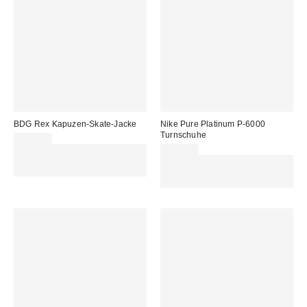
BDG Rex Kapuzen-Skate-Jacke
Nike Pure Platinum P-6000
Turnschuhe
115,00 €
Für 60 € shoppen & 15 € RABATT
120,00 €
sichern. NUTZE DEN CODE:
Für 60 € shoppen & 15 € RABATT
REFRESH
sichern. NUTZE DEN CODE:
REFRESH