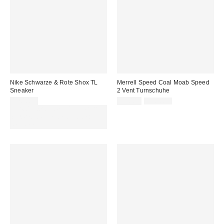
Nike Schwarze & Rote Shox TL
Merrell Speed Coal Moab Speed
Sneaker
2 Vent Turnschuhe
Sale
Original
170,00 €
99,00 €
130,00 €
Preis:
Preis:
Für 60 € shoppen & 15 € RABATT
sichern. NUTZE DEN CODE:
REFRESH