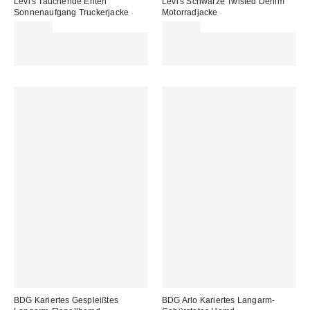
Levi's Tauchende Enten
Levi's Schwarze Twisted Denim
Sonnenaufgang Truckerjacke
Motorradjacke
120,00 €
150,00 €
Für 60 € shoppen & 15 € RABATT
Für 60 € shoppen & 15 € RABATT
sichern. NUTZE DEN CODE:
sichern. NUTZE DEN CODE:
REFRESH
REFRESH
BDG Kariertes Gespleißtes
BDG Arlo Kariertes Langarm-