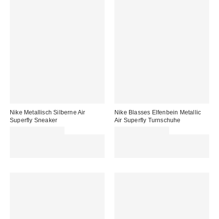
Nike Metallisch Silberne Air
Nike Blasses Elfenbein Metallic
Superfly Sneaker
Air Superfly Turnschuhe
99,99 € – 115,00 €
99,99 € – 115,00 €
Für 60 € shoppen & 15 € RABATT
Für 60 € shoppen & 15 € RABATT
sichern. NUTZE DEN CODE:
sichern. NUTZE DEN CODE:
REFRESH
REFRESH