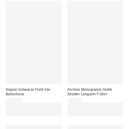
Anglan Schwarze Field Vijo
Archivis Monogramm Grafik
Ballonhose
Streifen Langarm-T-Shirt
119,00 €
49,00 €
Für 60 € shoppen & 15 € RABATT
Für 60 € shoppen & 15 € RABATT
sichern. NUTZE DEN CODE:
sichern. NUTZE DEN CODE:
REFRESH
REFRESH