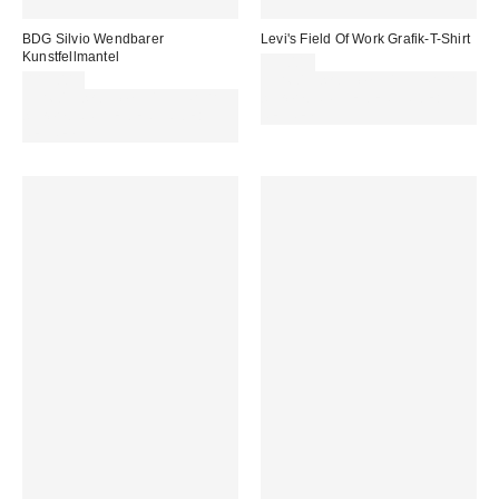
BDG Silvio Wendbarer
Levi's Field Of Work Grafik-T-Shirt
Kunstfellmantel
35,00 €
119,00 €
Für 60 € shoppen & 15 € RABATT
Für 60 € shoppen & 15 € RABATT
sichern. NUTZE DEN CODE:
sichern. NUTZE DEN CODE:
REFRESH
REFRESH