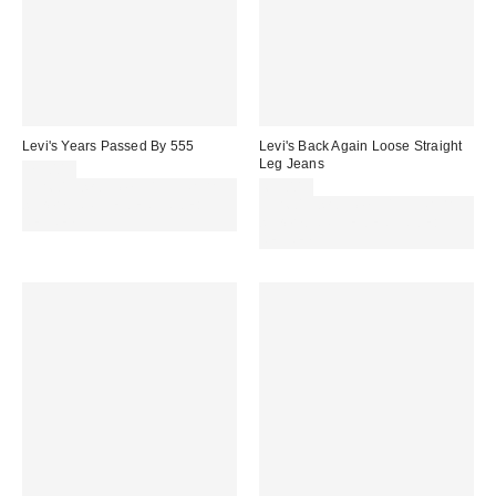
Levi's Years Passed By 555
Levi's Back Again Loose Straight
Leg Jeans
79,00 €
Für 60 € shoppen & 15 € RABATT
69,00 €
sichern. NUTZE DEN CODE:
Für 60 € shoppen & 15 € RABATT
REFRESH
sichern. NUTZE DEN CODE:
REFRESH