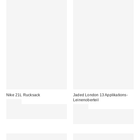
Nike 21L Rucksack
Jaded London 13 Applikations-
Leinenoberteil
38,00 €
Für 60 € shoppen & 15 € RABATT
69,00 €
sichern. NUTZE DEN CODE:
Für 60 € shoppen & 15 € RABATT
REFRESH
sichern. NUTZE DEN CODE:
REFRESH