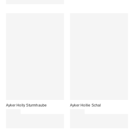
REFRESH
Ayker Holly Sturmhaube
Ayker Hollie Schal
35,00 €
35,00 €
Für 60 € shoppen & 15 € RABATT
Für 60 € shoppen & 15 € RABATT
sichern. NUTZE DEN CODE:
sichern. NUTZE DEN CODE:
REFRESH
REFRESH