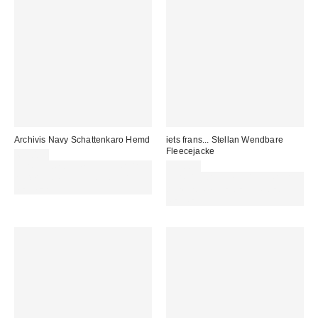
Archivis Navy Schattenkaro Hemd
iets frans... Stellan Wendbare
Fleecejacke
69,00 €
Für 60 € shoppen & 15 € RABATT
99,00 €
sichern. NUTZE DEN CODE:
Für 60 € shoppen & 15 € RABATT
REFRESH
sichern. NUTZE DEN CODE:
REFRESH