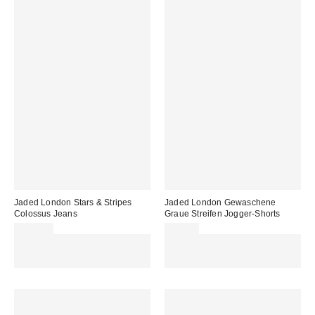
Jaded London Stars & Stripes
Jaded London Gewaschene
Colossus Jeans
Graue Streifen Jogger-Shorts
109,00 €
65,00 €
Für 60 € shoppen & 15 € RABATT
Für 60 € shoppen & 15 € RABATT
sichern. NUTZE DEN CODE:
sichern. NUTZE DEN CODE:
REFRESH
REFRESH