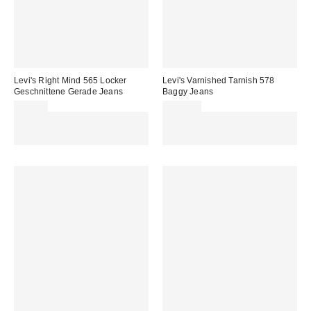
Levi's Right Mind 565 Locker
Levi's Varnished Tarnish 578
Geschnittene Gerade Jeans
Baggy Jeans
69,00 €
110,00 €
Für 60 € shoppen & 15 € RABATT
Für 60 € shoppen & 15 € RABATT
sichern. NUTZE DEN CODE:
sichern. NUTZE DEN CODE:
REFRESH
REFRESH