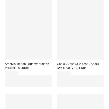
Archivis Melton Feuerwehrmann-
Casio x Joshua Vides G-Shock
Verschluss-Jacke
DW-6900JV-1ER Uhr
119,00 €
179,00 €
Für 60 € shoppen & 15 € RABATT
Für 60 € shoppen & 15 € RABATT
sichern. NUTZE DEN CODE:
sichern. NUTZE DEN CODE:
REFRESH
REFRESH