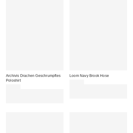
Archivis Drachen Geschrumpftes
Loom Navy Brook Hose
Poloshirt
75,00 €
49,00 €
Für 60 € shoppen & 15 € RABATT
Für 60 € shoppen & 15 € RABATT
sichern. NUTZE DEN CODE:
sichern. NUTZE DEN CODE:
REFRESH
REFRESH