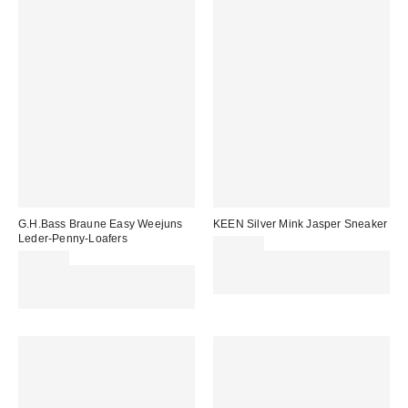
G.H.Bass Braune Easy Weejuns
KEEN Silver Mink Jasper Sneaker
Leder-Penny-Loafers
140,00 €
165,00 €
Für 60 € shoppen & 15 € RABATT
Für 60 € shoppen & 15 € RABATT
sichern. NUTZE DEN CODE:
sichern. NUTZE DEN CODE:
REFRESH
REFRESH