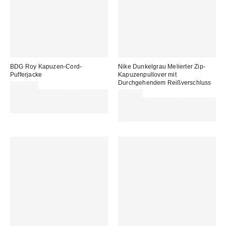
BDG Roy Kapuzen-Cord-
Nike Dunkelgrau Melierter Zip-
Pufferjacke
Kapuzenpullover mit
Durchgehendem Reißverschluss
125,00 €
Für 60 € shoppen & 15 € RABATT
75,00 €
sichern. NUTZE DEN CODE:
Für 60 € shoppen & 15 € RABATT
REFRESH
sichern. NUTZE DEN CODE:
REFRESH