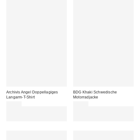
Archivis Angel Doppellagiges
BDG Khaki Schwedische
Langarm-T-Shirt
Motorradjacke
55,00 €
99,00 €
Für 60 € shoppen & 15 € RABATT
Für 60 € shoppen & 15 € RABATT
sichern. NUTZE DEN CODE:
sichern. NUTZE DEN CODE:
REFRESH
REFRESH