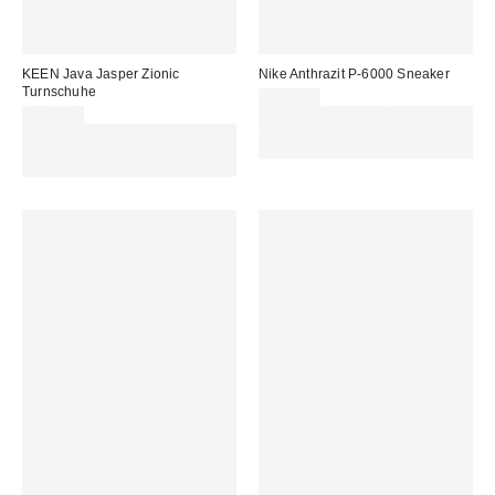
KEEN Java Jasper Zionic
Nike Anthrazit P-6000 Sneaker
Turnschuhe
120,00 €
170,00 €
Für 60 € shoppen & 15 € RABATT
Für 60 € shoppen & 15 € RABATT
sichern. NUTZE DEN CODE:
sichern. NUTZE DEN CODE:
REFRESH
REFRESH