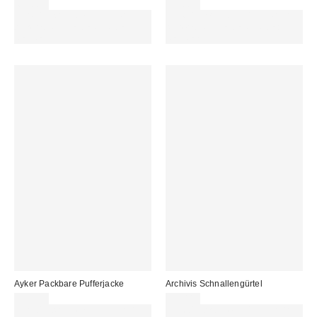
69,00 €
95,00 €
Für 60 € shoppen & 15 € RABATT
Für 60 € shoppen & 15 € RABATT
sichern. NUTZE DEN CODE:
sichern. NUTZE DEN CODE:
REFRESH
REFRESH
Ayker Packbare Pufferjacke
Archivis Schnallengürtel
99,00 €
29,00 €
Für 60 € shoppen & 15 € RABATT
Für 60 € shoppen & 15 € RABATT