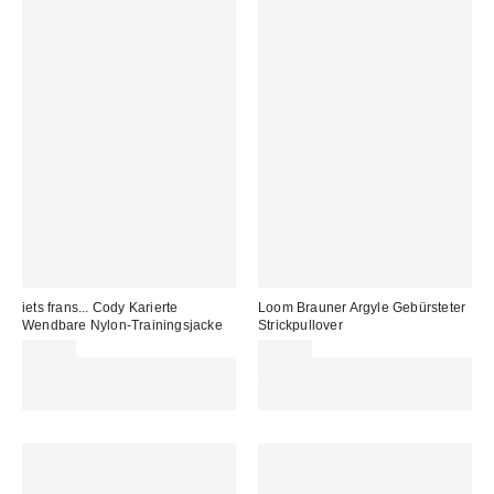
iets frans... Cody Karierte
Loom Brauner Argyle Gebürsteter
Wendbare Nylon-Trainingsjacke
Strickpullover
79,00 €
69,00 €
Für 60 € shoppen & 15 € RABATT
Für 60 € shoppen & 15 € RABATT
sichern. NUTZE DEN CODE:
sichern. NUTZE DEN CODE:
REFRESH
REFRESH