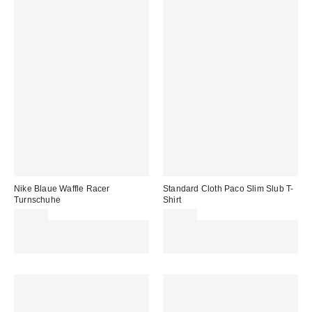
Nike Blaue Waffle Racer
Standard Cloth Paco Slim Slub T-
Turnschuhe
Shirt
89,99 €
39,00 €
Für 60 € shoppen & 15 € RABATT
Für 60 € shoppen & 15 € RABATT
sichern. NUTZE DEN CODE:
sichern. NUTZE DEN CODE:
REFRESH
REFRESH