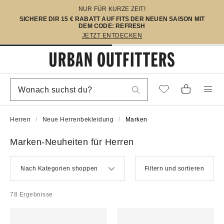
NUR FÜR KURZE ZEIT!
SICHERE DIR 15 € RABATT AUF FITS DER NEUEN SAISON MIT
DEM CODE: REFRESH
JETZT ENTDECKEN
Herren
Neue Herrenbekleidung
Marken
Marken-Neuheiten für Herren
Nach Kategorien shoppen
Filtern und sortieren
78 Ergebnisse