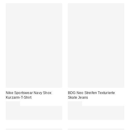
Nike Sportswear Navy Shox
BDG Neo Streifen Texturierte
Kurzarm-T-Shirt
Skate Jeans
55,00 €
75,00 €
Für 60 € shoppen & 15 € RABATT
Für 60 € shoppen & 15 € RABATT
sichern. NUTZE DEN CODE:
sichern. NUTZE DEN CODE:
REFRESH
REFRESH