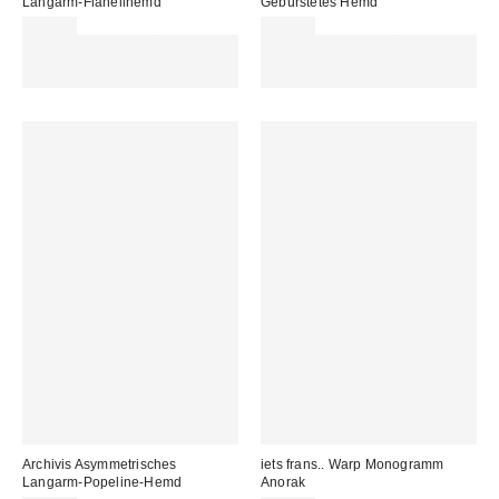
Langarm-Flanellhemd
Gebürstetes Hemd
69,00 €
59,00 €
Für 60 € shoppen & 15 € RABATT
Für 60 € shoppen & 15 € RABATT
sichern. NUTZE DEN CODE:
sichern. NUTZE DEN CODE:
REFRESH
REFRESH
Archivis Asymmetrisches
iets frans.. Warp Monogramm
Langarm-Popeline-Hemd
Anorak