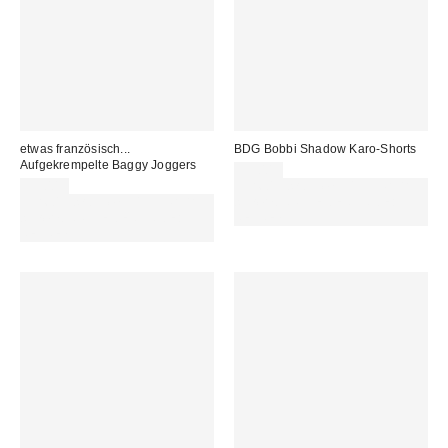
etwas französisch...
BDG Bobbi Shadow Karo-Shorts
Aufgekrempelte Baggy Joggers
59,00 €
59,00 €
Für 60 € shoppen & 15 € RABATT
Für 60 € shoppen & 15 € RABATT
sichern. NUTZE DEN CODE:
sichern. NUTZE DEN CODE:
REFRESH
REFRESH