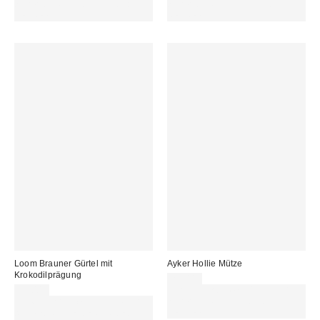
sichern. NUTZE DEN CODE:
sichern. NUTZE DEN CODE:
REFRESH
REFRESH
Loom Brauner Gürtel mit
Ayker Hollie Mütze
Krokodilprägung
29,00 €
22,00 €
Für 60 € shoppen & 15 € RABATT
Für 60 € shoppen & 15 € RABATT
sichern. NUTZE DEN CODE:
sichern. NUTZE DEN CODE:
REFRESH