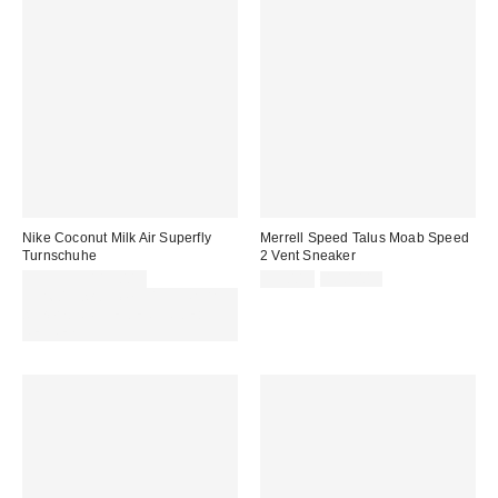
Nike Coconut Milk Air Superfly
Merrell Speed Talus Moab Speed
Turnschuhe
2 Vent Sneaker
Sale
Original
99,99 € – 115,00 €
99,00 €
130,00 €
Preis:
Preis:
Für 60 € shoppen & 15 € RABATT
sichern. NUTZE DEN CODE:
REFRESH