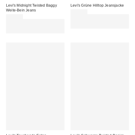
Levi's Midnight Twisted Baggy
Levi's Grüne Hilltop Jeansjacke
Weite-Bein Jeans
130,00 €
140,00 €
Für 60 € shoppen & 15 € RABATT
Für 60 € shoppen & 15 € RABATT
sichern. NUTZE DEN CODE:
sichern. NUTZE DEN CODE:
REFRESH
REFRESH