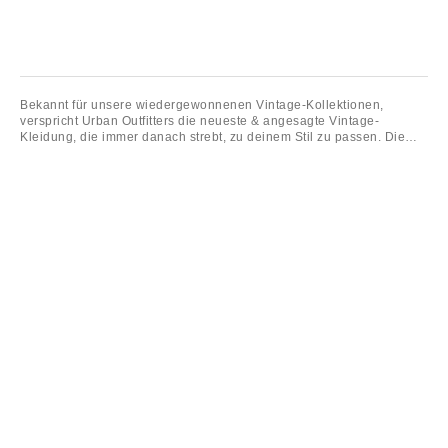
Bekannt für unsere wiedergewonnenen Vintage-Kollektionen,
verspricht Urban Outfitters die neueste & angesagte Vintage-
Kleidung, die immer danach strebt, zu deinem Stil zu passen. Die
von Urban Renewal fachmännisch zusammengestellte Auswahl an
Vintage-Damenbekleidung umfasst alles von klassischer
Athleisurewear bis hin zu übergroßen Rennjacken und
charakteristischen Levi's 501s. Entdecke Urban Renewal Remade
From Vintage, um mit unserem traditionellen Angebot noch einen
Schritt weiter zu gehen, um originelle Retro-Kleidung zu finden, die
upcycelt und neu erfunden wurde und modernen Styles aufgreift.
Oder entdecke Urban Renewal One-Of-A-Kind und sichere dir ganz
exklusive Vintage-Einzelstücke für Damen.