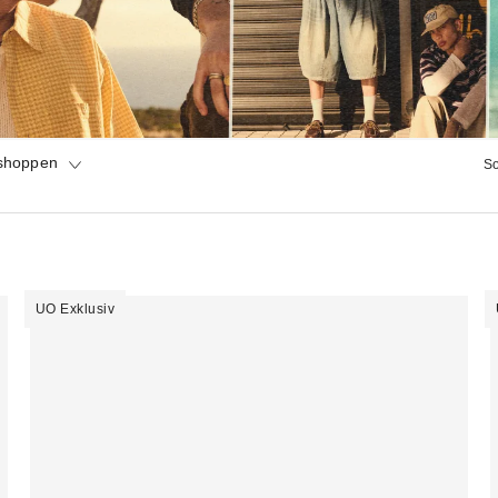
 shoppen
So
UO Exklusiv