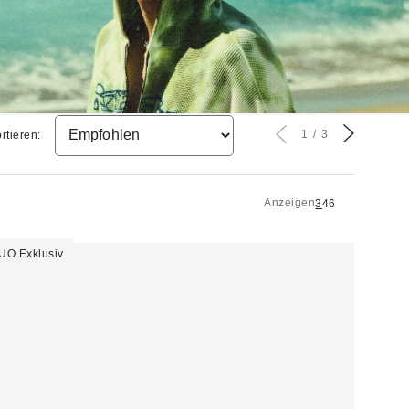
1
3
rtieren:
Anzeigen
3
4
6
UO Exklusiv