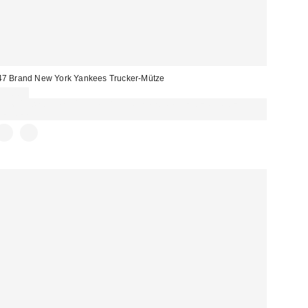
47 Brand New York Yankees Trucker-Mütze
39,00 €
Für 60 € shoppen & 15 € RABATT sichern. NUTZE DEN CODE:
REFRESH