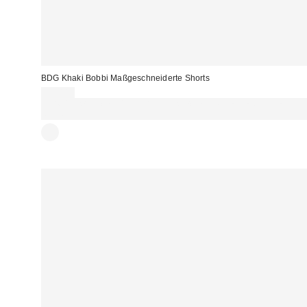
BDG Khaki Bobbi Maßgeschneiderte Shorts
59,00 €
Für 60 € shoppen & 15 € RABATT sichern. NUTZE DEN CODE:
REFRESH