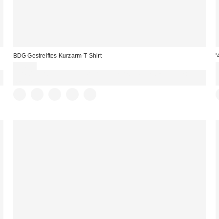
BDG Gestreiftes Kurzarm-T-Shirt
'
39,00 €
Für 60 € shoppen & 15 € RABATT sichern. NUTZE DEN CODE:
REFRESH