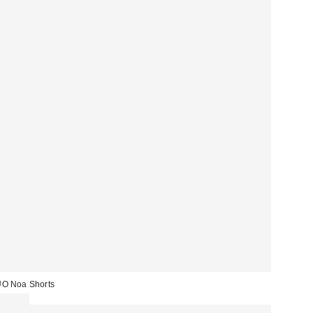
O Noa Shorts
69,00 €
Für 60 € shoppen & 15 € RABATT sichern. NUTZE DEN CODE: