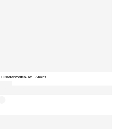
O Nadelstreifen-Twill-Shorts
45,00 €
Für 60 € shoppen & 15 € RABATT sichern. NUTZE DEN CODE:
REFRESH