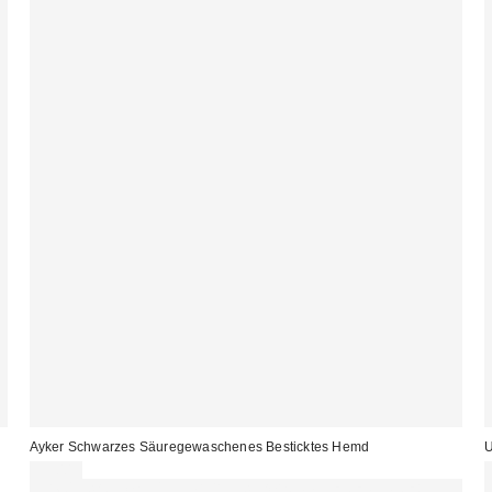
Ayker Schwarzes Säuregewaschenes Besticktes Hemd
U
59,00 €
Für 60 € shoppen & 15 € RABATT sichern. NUTZE DEN CODE: