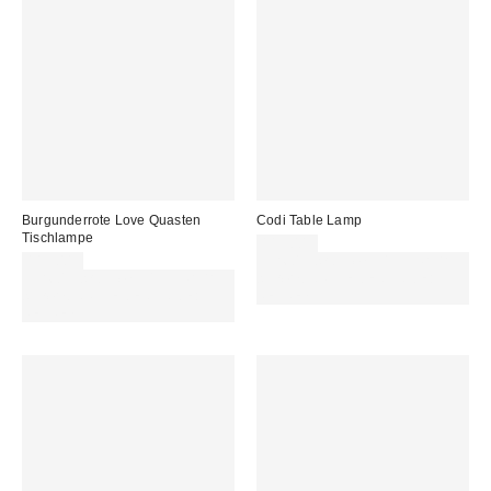
Burgunderrote Love Quasten
Codi Table Lamp
Tischlampe
115,00 €
115,00 €
Für 60 € shoppen & 15 € RABATT
Für 60 € shoppen & 15 € RABATT
sichern. NUTZE DEN CODE:
sichern. NUTZE DEN CODE:
REFRESH
REFRESH