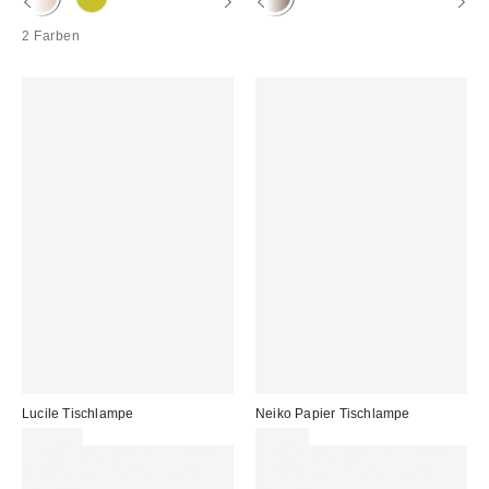
2 Farben
Lucile Tischlampe
Neiko Papier Tischlampe
115,00 €
19,00 €
Für 60 € shoppen & 15 € RABATT
Für 60 € shoppen & 15 € RABATT
sichern. NUTZE DEN CODE:
sichern. NUTZE DEN CODE: