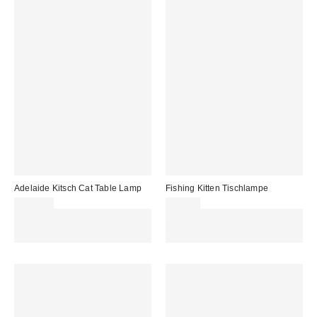
Adelaide Kitsch Cat Table Lamp
Fishing Kitten Tischlampe
115,00 €
99,00 €
Für 60 € shoppen & 15 € RABATT
Für 60 € shoppen & 15 € RABATT
sichern. NUTZE DEN CODE:
sichern. NUTZE DEN CODE:
REFRESH
REFRESH