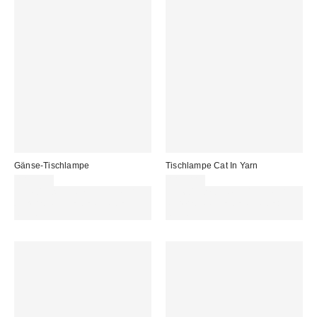
Gänse-Tischlampe
Tischlampe Cat In Yarn
115,00 €
115,00 €
Für 60 € shoppen & 15 € RABATT
Für 60 € shoppen & 15 € RABATT
sichern. NUTZE DEN CODE:
sichern. NUTZE DEN CODE:
REFRESH
REFRESH