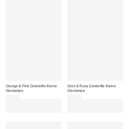
Orange & Pink Gestreifte Kleine
Grün & Rosa Gestreifte Kleine
Glaslampe
Glaslampe
49,00 €
49,00 €
Für 60 € shoppen & 15 € RABATT
Für 60 € shoppen & 15 € RABATT
sichern. NUTZE DEN CODE:
sichern. NUTZE DEN CODE:
REFRESH
REFRESH