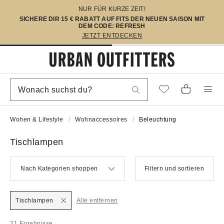
NUR FÜR KURZE ZEIT!
SICHERE DIR 15 € RABATT AUF FITS DER NEUEN SAISON MIT
DEM CODE: REFRESH
JETZT ENTDECKEN
Wohen & Lifestyle
Wohnaccessoires
Beleuchtung
Tischlampen
Nach Kategorien shoppen
Filtern und sortieren
Tischlampen
Alle entfernen
21 Ergebnisse