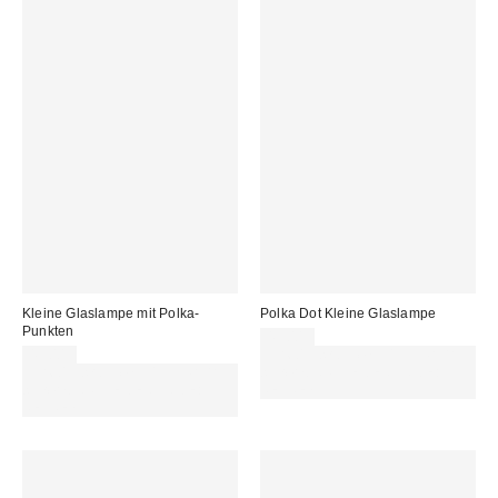
Kleine Glaslampe mit Polka-
Polka Dot Kleine Glaslampe
Punkten
49,00 €
49,00 €
Für 60 € shoppen & 15 € RABATT
Für 60 € shoppen & 15 € RABATT
sichern. NUTZE DEN CODE:
sichern. NUTZE DEN CODE:
REFRESH
REFRESH