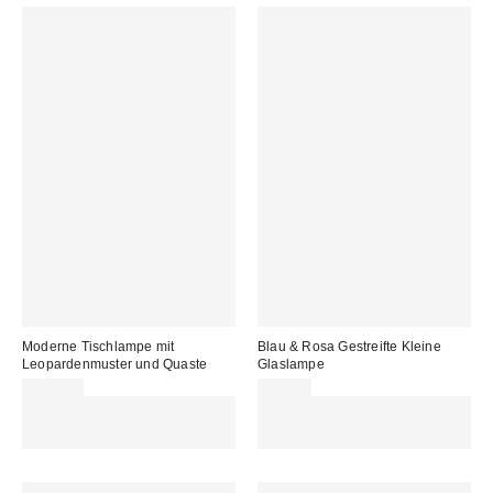
Moderne Tischlampe mit
Blau & Rosa Gestreifte Kleine
Leopardenmuster und Quaste
Glaslampe
115,00 €
49,00 €
Für 60 € shoppen & 15 € RABATT
Für 60 € shoppen & 15 € RABATT
sichern. NUTZE DEN CODE:
sichern. NUTZE DEN CODE:
REFRESH
REFRESH