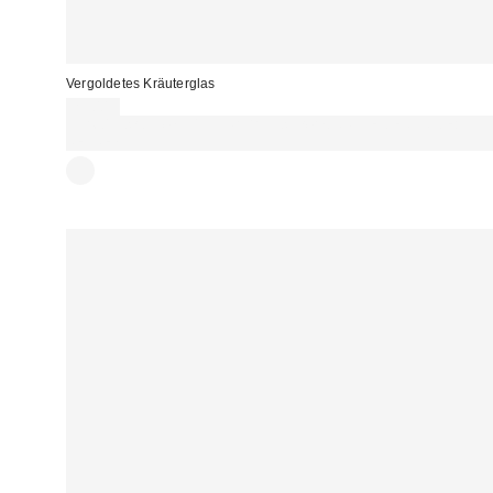
Vergoldetes Kräuterglas
29,00 €
Für 60 € shoppen & 15 € RABATT sichern. NUTZE DEN CODE:
REFRESH