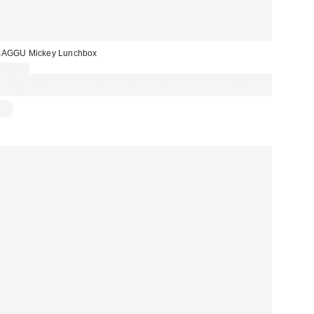
BAGGU Mickey Lunchbox
49,00 €
Für 60 € shoppen & 15 € RABATT sichern. NUTZE DEN CODE:
REFRESH