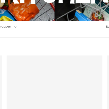
shoppen
So