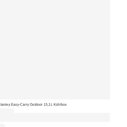
tanley Easy-Carry Outdoor 15,1L Kühlbox
139,00 €
Für 60 € shoppen & 15 € RABATT sichern. NUTZE DEN CODE:
REFRESH