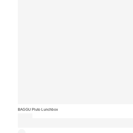
BAGGU Pluto Lunchbox
49,00 €
Für 60 € shoppen & 15 € RABATT sichern. NUTZE DEN CODE:
REFRESH