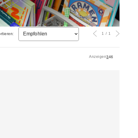
1
1
rtieren:
Anzeigen
3
4
6