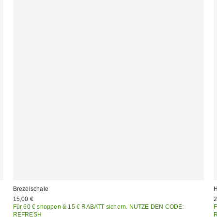
Brezelschale
H
15,00 €
2
Für 60 € shoppen & 15 € RABATT sichern. NUTZE DEN CODE:
F
REFRESH