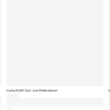
Carhartt WIP Salz- und Pfefferstreuer
S
55,00 €
Für 60 € shoppen & 15 € RABATT sichern. NUTZE DEN CODE:
REFRESH