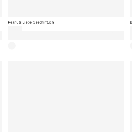
Peanuts Liebe Geschirrtuch
14,00 €
Für 60 € shoppen & 15 € RABATT sichern. NUTZE DEN CODE:
REFRESH