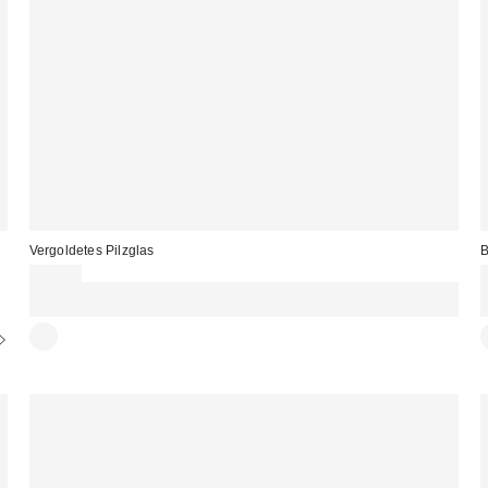
Vergoldetes Pilzglas
B
29,00 €
Für 60 € shoppen & 15 € RABATT sichern. NUTZE DEN CODE:
REFRESH