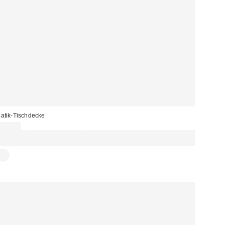
atik-Tischdecke
49,00 €
Für 60 € shoppen & 15 € RABATT sichern. NUTZE DEN CODE:
REFRESH