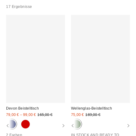
17 Ergebnisse
Devon Beistelltisch
Wellenglas-Beistelltisch
Sale
Original
Sale
Original
79,00 € – 99,00 €
165,00 €
75,00 €
189,00 €
Preis:
Preis:
Preis:
Preis:
2 Farben
IN STOCK AND READY TO