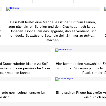
Dein Bett leistet eine Menge: es ist der Ort zum Lernen,
n
zum nächtlichen Scrollen und dein Crashpad nach langen
r
Unitagen. Gönne ihm das Upgrade, das es verdient, und
a
entdecke Bettwäsche-Sets, die dein Zimmer zu
deinem
machen.
 Duschzubehör bis hin zu Self-
Hier kommt deine Auswahl an Em
zimmer in deine persönliche Oase
von frühen Vorlesungen bis hin
esser machen kannst.
Flask + mehr. D
 lade noch schnell unsere Uni-
Ein bisschen Pflege hat große A
e dich.
wie du dich o