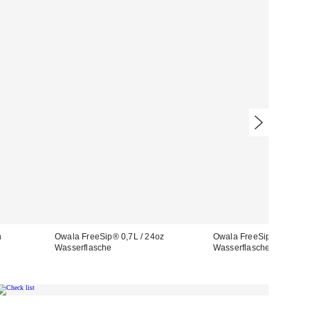
n
Owala FreeSip® 0,7L / 24oz
Owala FreeSip® 0,7L / 2
Wasserflasche
Wasserflasche