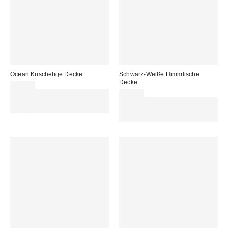
Ocean Kuschelige Decke
Schwarz-Weiße Himmlische
Decke
45,00 €
Für 60 € shoppen & 15 € RABATT
45,00 €
sichern. NUTZE DEN CODE:
Für 60 € shoppen & 15 € RABATT
REFRESH
sichern. NUTZE DEN CODE:
REFRESH