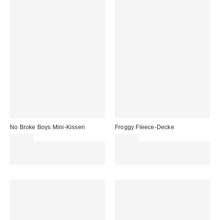
No Broke Boys Mini-Kissen
Froggy Fleece-Decke
25,00 €
49,00 €
Für 60 € shoppen & 15 € RABATT
Für 60 € shoppen & 15 € RABATT
sichern. NUTZE DEN CODE:
sichern. NUTZE DEN CODE:
REFRESH
REFRESH