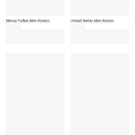
Messy Tufted Mini-Kissen
I Heart Nerds Mini Kissen
32,00 €
25,00 €
Für 60 € shoppen & 15 € RABATT
Für 60 € shoppen & 15 € RABATT
sichern. NUTZE DEN CODE:
sichern. NUTZE DEN CODE:
REFRESH
REFRESH