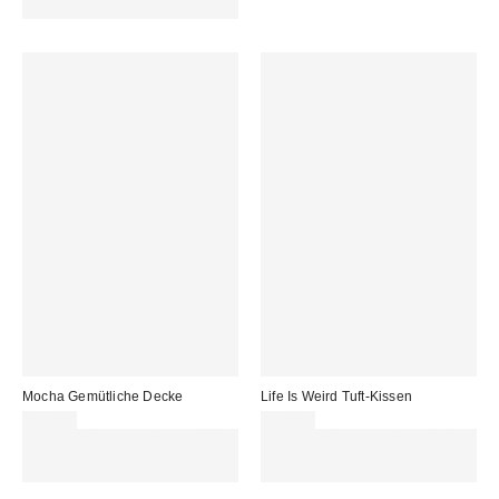
REFRESH
Mocha Gemütliche Decke
Life Is Weird Tuft-Kissen
45,00 €
39,00 €
Für 60 € shoppen & 15 € RABATT
Für 60 € shoppen & 15 € RABATT
sichern. NUTZE DEN CODE:
sichern. NUTZE DEN CODE:
REFRESH
REFRESH