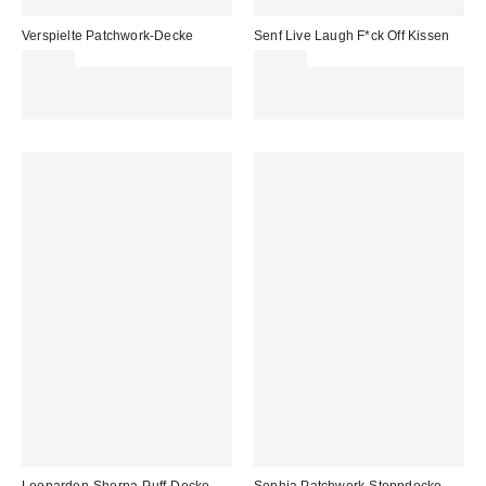
Verspielte Patchwork-Decke
Senf Live Laugh F*ck Off Kissen
69,00 €
45,00 €
Für 60 € shoppen & 15 € RABATT
Für 60 € shoppen & 15 € RABATT
sichern. NUTZE DEN CODE:
sichern. NUTZE DEN CODE:
REFRESH
REFRESH