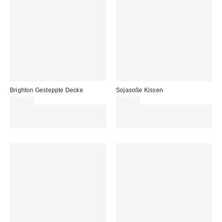
Brighton Gesteppte Decke
Sojasoße Kissen
69,00 €
45,00 €
Für 60 € shoppen & 15 € RABATT
Für 60 € shoppen & 15 € RABATT
sichern. NUTZE DEN CODE:
sichern. NUTZE DEN CODE:
REFRESH
REFRESH