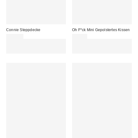
Connie Steppdecke
Oh F*ck Mini Gepolstertes Kissen
165,00 €
25,00 €
Für 60 € shoppen & 15 € RABATT
Für 60 € shoppen & 15 € RABATT
sichern. NUTZE DEN CODE:
sichern. NUTZE DEN CODE:
REFRESH
REFRESH