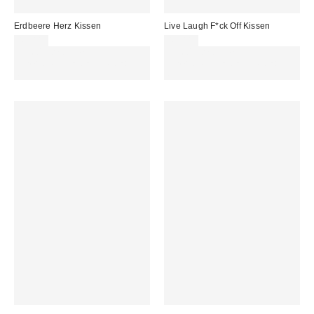
Erdbeere Herz Kissen
Live Laugh F*ck Off Kissen
45,00 €
45,00 €
Für 60 € shoppen & 15 € RABATT
Für 60 € shoppen & 15 € RABATT
sichern. NUTZE DEN CODE:
sichern. NUTZE DEN CODE:
REFRESH
REFRESH