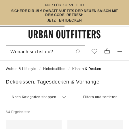
NUR FÜR KURZE ZEIT!
SICHERE DIR 15 € RABATT AUF FITS DER NEUEN SAISON MIT
DEM CODE: REFRESH
JETZT ENTDECKEN
Wohen & Lifestyle
Heimtextilien
Kissen & Decken
Dekokissen, Tagesdecken & Vorhänge
Nach Kategorien shoppen
Filtern und sortieren
64 Ergebnisse