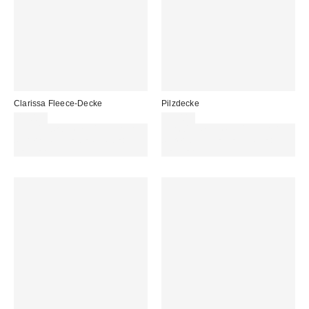
Clarissa Fleece-Decke
Pilzdecke
45,00 €
49,00 €
Für 60 € shoppen & 15 € RABATT
Für 60 € shoppen & 15 € RABATT
sichern. NUTZE DEN CODE:
sichern. NUTZE DEN CODE:
REFRESH
REFRESH