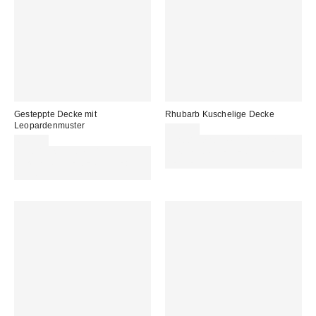
Gesteppte Decke mit
Rhubarb Kuschelige Decke
Leopardenmuster
45,00 €
69,00 €
Für 60 € shoppen & 15 € RABATT
Für 60 € shoppen & 15 € RABATT
sichern. NUTZE DEN CODE:
sichern. NUTZE DEN CODE:
REFRESH
REFRESH