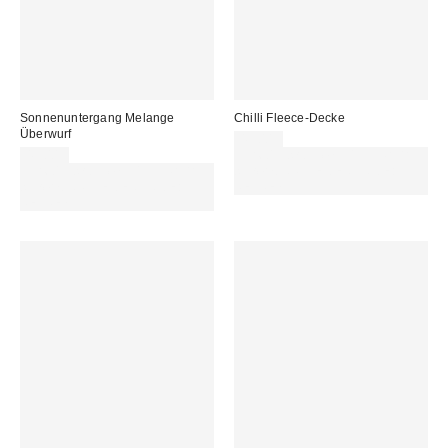
Sonnenuntergang Melange
Chilli Fleece-Decke
Überwurf
45,00 €
45,00 €
Für 60 € shoppen & 15 € RABATT
Für 60 € shoppen & 15 € RABATT
sichern. NUTZE DEN CODE:
sichern. NUTZE DEN CODE:
REFRESH
REFRESH