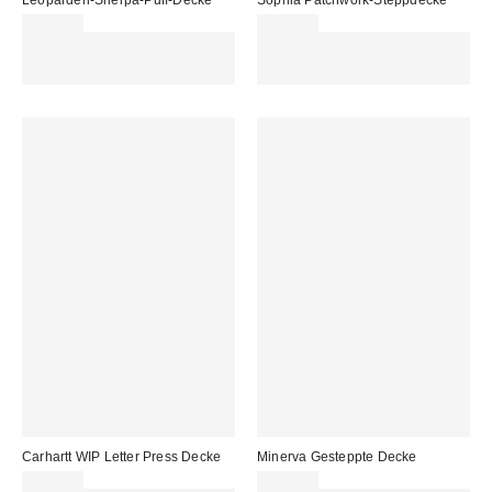
Leoparden-Sherpa-Puff-Decke
Sophia Patchwork-Steppdecke
125,00 €
125,00 €
Für 60 € shoppen & 15 € RABATT
Für 60 € shoppen & 15 € RABATT
sichern. NUTZE DEN CODE:
sichern. NUTZE DEN CODE:
REFRESH
REFRESH
Carhartt WIP Letter Press Decke
Minerva Gesteppte Decke
145,00 €
125,00 €