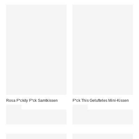
Rosa F*ckity F*ck Samtkissen
F*ck This Getuftetes Mini-Kissen
35,00 €
25,00 €
Für 60 € shoppen & 15 € RABATT
Für 60 € shoppen & 15 € RABATT
sichern. NUTZE DEN CODE:
sichern. NUTZE DEN CODE:
REFRESH
REFRESH