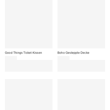
Good Things Ticket-Kissen
Boho Gesteppte Decke
45,00 €
69,00 €
Für 60 € shoppen & 15 € RABATT
Für 60 € shoppen & 15 € RABATT
sichern. NUTZE DEN CODE:
sichern. NUTZE DEN CODE:
REFRESH
REFRESH