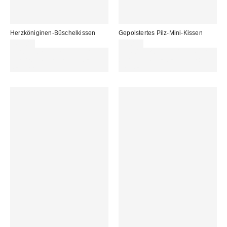
Herzköniginen-Büschelkissen
Gepolstertes Pilz-Mini-Kissen
45,00 €
25,00 €
Für 60 € shoppen & 15 € RABATT
Für 60 € shoppen & 15 € RABATT
sichern. NUTZE DEN CODE:
sichern. NUTZE DEN CODE:
REFRESH
REFRESH