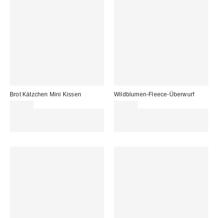
Brot Kätzchen Mini Kissen
Wildblumen-Fleece-Überwurf
32,00 €
45,00 €
Für 60 € shoppen & 15 € RABATT
Für 60 € shoppen & 15 € RABATT
sichern. NUTZE DEN CODE:
sichern. NUTZE DEN CODE:
REFRESH
REFRESH