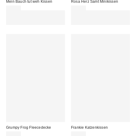
Mein Bauch tut weh Kissen
Rosa Herz Samt Minikissen
45,00 €
35,00 €
Für 60 € shoppen & 15 € RABATT
Für 60 € shoppen & 15 € RABATT
sichern. NUTZE DEN CODE:
sichern. NUTZE DEN CODE:
REFRESH
REFRESH
Grumpy Frog Fleecedecke
Frankie Katzenkissen
45,00 €
49,00 €