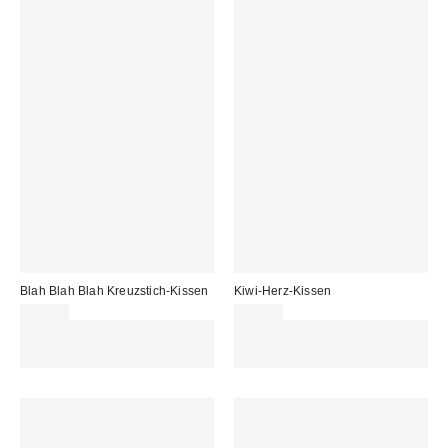
Blah Blah Blah Kreuzstich-Kissen
Kiwi-Herz-Kissen
32,00 €
45,00 €
Für 60 € shoppen & 15 € RABATT
Für 60 € shoppen & 15 € RABATT
sichern. NUTZE DEN CODE:
sichern. NUTZE DEN CODE:
REFRESH
REFRESH