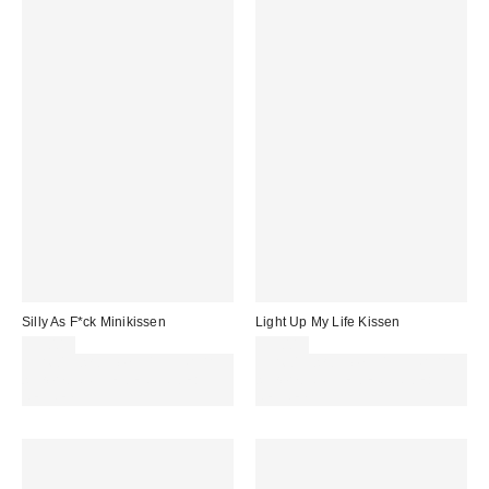
Silly As F*ck Minikissen
Light Up My Life Kissen
35,00 €
39,00 €
Für 60 € shoppen & 15 € RABATT
Für 60 € shoppen & 15 € RABATT
sichern. NUTZE DEN CODE:
sichern. NUTZE DEN CODE:
REFRESH
REFRESH