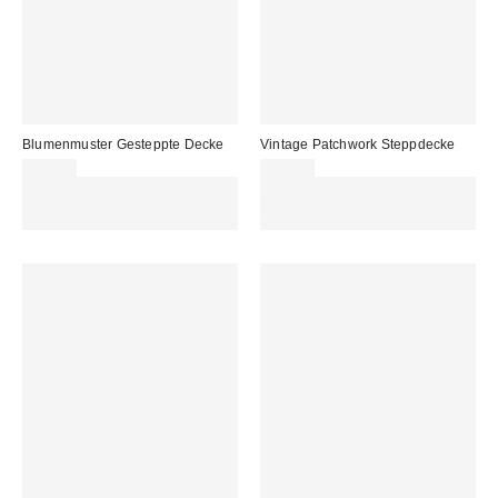
Blumenmuster Gesteppte Decke
Vintage Patchwork Steppdecke
69,00 €
69,00 €
Für 60 € shoppen & 15 € RABATT
Für 60 € shoppen & 15 € RABATT
sichern. NUTZE DEN CODE:
sichern. NUTZE DEN CODE:
REFRESH
REFRESH