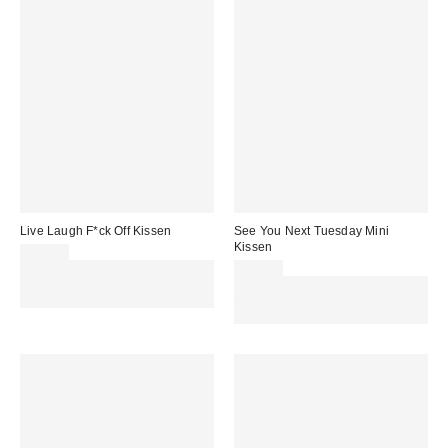
Live Laugh F*ck Off Kissen
See You Next Tuesday Mini
Kissen
35,00 €
Für 60 € shoppen & 15 € RABATT
35,00 €
sichern. NUTZE DEN CODE:
Für 60 € shoppen & 15 € RABATT
REFRESH
sichern. NUTZE DEN CODE:
REFRESH