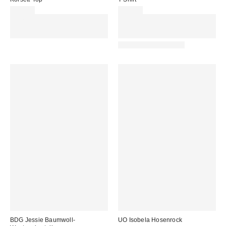
39,00 €
29,00 €
Für 60 € shoppen & 15 € RABATT
Für 60 € shoppen & 15 € RABATT
sichern. NUTZE DEN CODE:
sichern. NUTZE DEN CODE:
REFRESH
REFRESH
Neue Farbe erhältlich
BDG Jessie Baumwoll-
UO Isobela Hosenrock