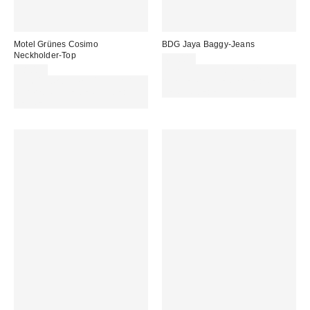
Motel Grünes Cosimo
BDG Jaya Baggy-Jeans
Neckholder-Top
69,00 €
38,00 €
ZUSÄTZLICH 30 % RABATT AUF
Für 60 € shoppen & 15 € RABATT
AUSGEWÄHLTEN SALE : NUTZE
sichern. NUTZE DEN CODE:
DEN CODE: EXTRA30
REFRESH