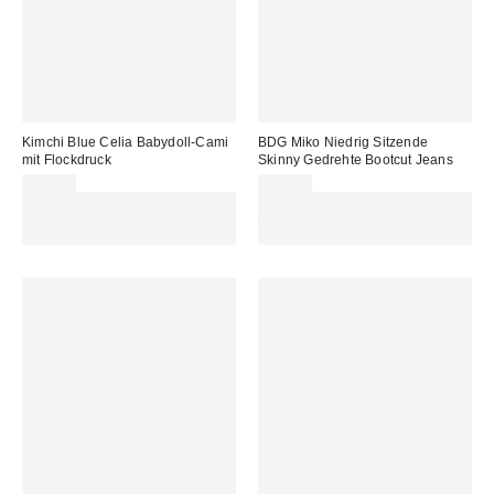
Kimchi Blue Celia Babydoll-Cami
BDG Miko Niedrig Sitzende
mit Flockdruck
Skinny Gedrehte Bootcut Jeans
45,00 €
99,00 €
Für 60 € shoppen & 15 € RABATT
Für 60 € shoppen & 15 € RABATT
sichern. NUTZE DEN CODE:
sichern. NUTZE DEN CODE:
REFRESH
REFRESH