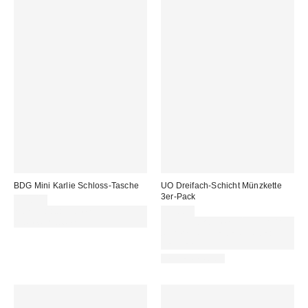
BDG Mini Karlie Schloss-Tasche
UO Dreifach-Schicht Münzkette
3er-Pack
45,00 €
Von Rabattaktionen
29,00 €
ausgeschlossen
Für 60 € shoppen & 15 € RABATT
sichern. NUTZE DEN CODE:
REFRESH
WATERPROOF