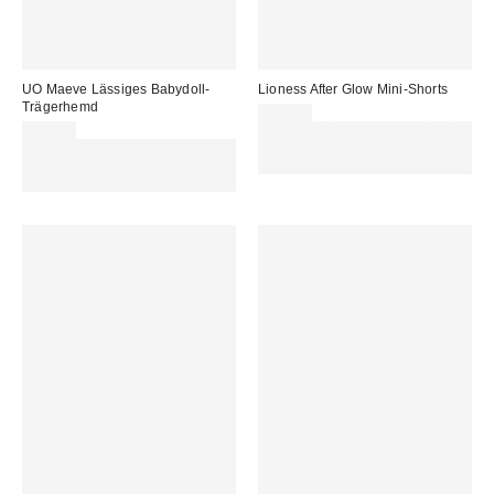
UO Maeve Lässiges Babydoll-
Lioness After Glow Mini-Shorts
Trägerhemd
68,00 €
35,00 €
Für 60 € shoppen & 15 € RABATT
Für 60 € shoppen & 15 € RABATT
sichern. NUTZE DEN CODE:
sichern. NUTZE DEN CODE:
REFRESH
REFRESH