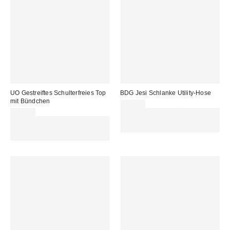
UO Gestreiftes Schulterfreies Top
BDG Jesi Schlanke Utility-Hose
mit Bündchen
75,00 €
25,00 €
Für 60 € shoppen & 15 € RABATT
Für 60 € shoppen & 15 € RABATT
sichern. NUTZE DEN CODE:
sichern. NUTZE DEN CODE:
REFRESH
REFRESH