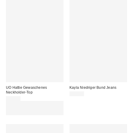
UO Hattie Gewaschenes
Kayla Niedriger Bund Jeans
Neckholder-Top
69,00 €
25,00 €
Für 60 € shoppen & 15 € RABATT
sichern. NUTZE DEN CODE:
REFRESH