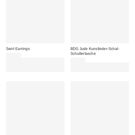
Swirl Earrings
BDG Jude Kunstleder-Schal-
Schultertasche
18,00 €
Für 60 € shoppen & 15 € RABATT
55,00 €
sichern. NUTZE DEN CODE:
Von Rabattaktionen
REFRESH
ausgeschlossen