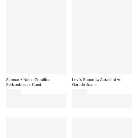
Silence + Noise Gerafftes
Levi's Superlow Abraided Art
Spitzenbesatz-Cami
Gerade Jeans
39,00 €
79,95 €
Für 60 € shoppen & 15 € RABATT
Für 60 € shoppen & 15 € RABATT
sichern. NUTZE DEN CODE:
sichern. NUTZE DEN CODE:
REFRESH
REFRESH