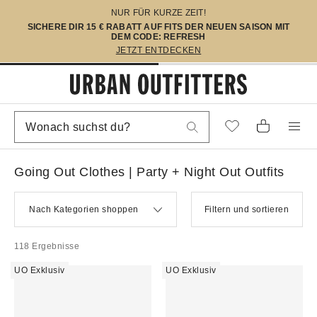
NUR FÜR KURZE ZEIT!
SICHERE DIR 15 € RABATT AUF FITS DER NEUEN SAISON MIT
DEM CODE: REFRESH
JETZT ENTDECKEN
Going Out Clothes | Party + Night Out Outfits
Nach Kategorien shoppen
Filtern und sortieren
118 Ergebnisse
UO Exklusiv
UO Exklusiv