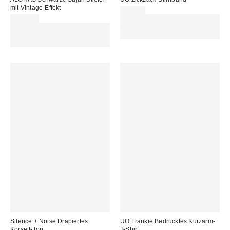
mit Vintage-Effekt
13,00 €
335,00 €
Für 60 € shoppen & 15 € RABATT
Für 60 € shoppen & 15 € RABATT
sichern. NUTZE DEN CODE:
sichern. NUTZE DEN CODE:
REFRESH
REFRESH
Silence + Noise Drapiertes
UO Frankie Bedrucktes Kurzarm-
Korsett-Top
T-Shirt