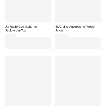
UO Hattie Gewaschenes
BDG Miko Ausgestellte Western-
Neckholder-Top
Jeans
25,00 €
89,00 €
Für 60 € shoppen & 15 € RABATT
Für 60 € shoppen & 15 € RABATT
sichern. NUTZE DEN CODE:
sichern. NUTZE DEN CODE:
REFRESH
REFRESH