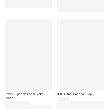
sichern. NUTZE DEN CODE:
Für 60 € shoppen & 15 € RABATT
REFRESH
sichern. NUTZE DEN CODE:
REFRESH
Levi's Superlow Loose Yoke
BDG Danni Bandeau-Top
Jeans
20,00 €
90,00 € – 99,00 €
ZUSÄTZLICH 30 % RABATT AUF
Für 60 € shoppen & 15 € RABATT
AUSGEWÄHLTEN SALE : NUTZE