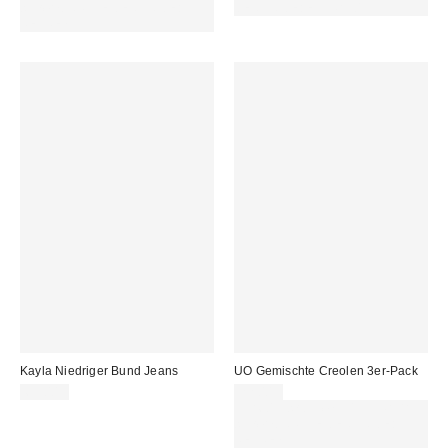
sichern. NUTZE DEN CODE:
DEN CODE: EXTRA30
REFRESH
Kayla Niedriger Bund Jeans
UO Gemischte Creolen 3er-Pack
69,00 €
22,00 €
Für 60 € shoppen & 15 € RABATT
sichern. NUTZE DEN CODE:
REFRESH