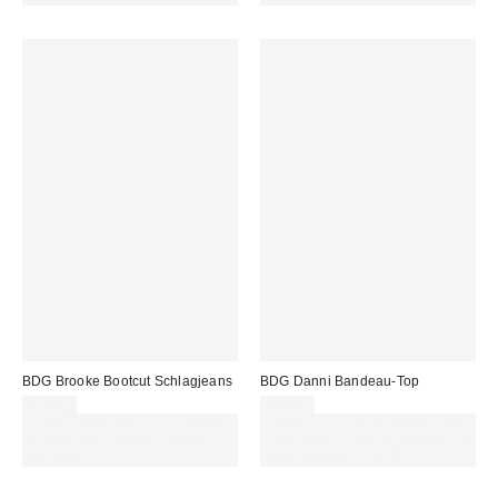
BDG Brooke Bootcut Schlagjeans
BDG Danni Bandeau-Top
69,00 €
20,00 €
Für 60 € shoppen & 15 € RABATT
ZUSÄTZLICH 30 % RABATT AUF
sichern. NUTZE DEN CODE:
AUSGEWÄHLTEN SALE : NUTZE
REFRESH
DEN CODE: EXTRA30