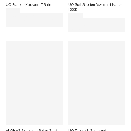
UO Frankie Kurzarm-T-Shirt
UO Suri Streifen Asymmetrischer
Rock
25,00 €
Für 60 € shoppen & 15 € RABATT
55,00 €
sichern. NUTZE DEN CODE:
Für 60 € shoppen & 15 € RABATT
REFRESH
sichern. NUTZE DEN CODE:
REFRESH
ALOHAS Schwarze Sajan Stiefel
UO Zickzack-Stirnband