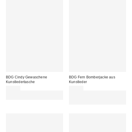
BDG Cindy Gewaschene
BDG Fern Bomberjacke aus
Kunstledertasche
Kunstleder
55,00 €
95,00 €
Von Rabattaktionen
Für 60 € shoppen & 15 € RABATT
ausgeschlossen
sichern. NUTZE DEN CODE:
REFRESH