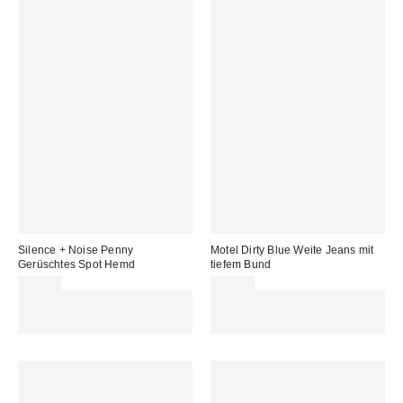
Silence + Noise Penny
Motel Dirty Blue Weite Jeans mit
Gerüschtes Spot Hemd
tiefem Bund
39,00 €
71,00 €
Für 60 € shoppen & 15 € RABATT
Für 60 € shoppen & 15 € RABATT
sichern. NUTZE DEN CODE:
sichern. NUTZE DEN CODE:
REFRESH
REFRESH