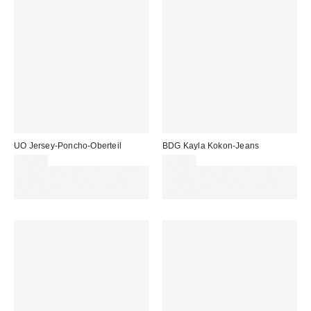
UO Jersey-Poncho-Oberteil
BDG Kayla Kokon-Jeans
32,00 €
69,00 €
Für 60 € shoppen & 15 € RABATT
Für 60 € shoppen & 15 € RABATT
sichern. NUTZE DEN CODE:
sichern. NUTZE DEN CODE:
REFRESH
REFRESH