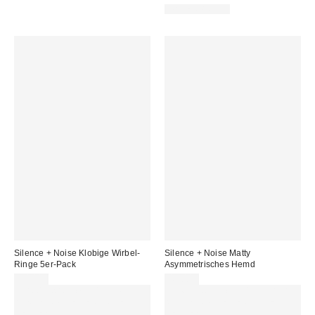
WATERPROOF
Silence + Noise Klobige Wirbel-
Silence + Noise Matty
Ringe 5er-Pack
Asymmetrisches Hemd
20,00 €
49,00 €
Für 60 € shoppen & 15 € RABATT
Für 60 € shoppen & 15 € RABATT
sichern. NUTZE DEN CODE:
sichern. NUTZE DEN CODE:
REFRESH
REFRESH