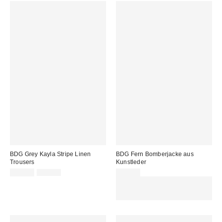
BDG Grey Kayla Stripe Linen
BDG Fern Bomberjacke aus
Trousers
Kunstleder
Sale
Original
49,00 €
75,00 €
95,00 €
Preis:
Preis:
Für 60 € shoppen & 15 € RABATT
sichern. NUTZE DEN CODE:
REFRESH