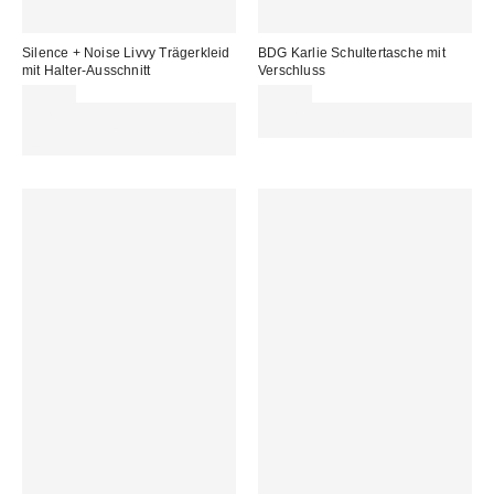
Silence + Noise Livvy Trägerkleid
BDG Karlie Schultertasche mit
mit Halter-Ausschnitt
Verschluss
59,00 €
59,00 €
Für 60 € shoppen & 15 € RABATT
Von Rabattaktionen
sichern. NUTZE DEN CODE:
ausgeschlossen
REFRESH