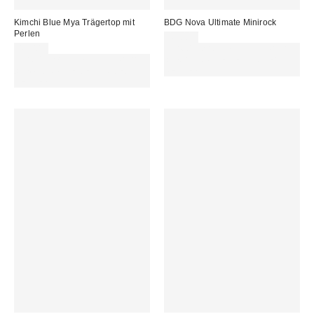
Kimchi Blue Mya Trägertop mit
BDG Nova Ultimate Minirock
Perlen
45,00 €
45,00 €
Für 60 € shoppen & 15 € RABATT
Für 60 € shoppen & 15 € RABATT
sichern. NUTZE DEN CODE:
sichern. NUTZE DEN CODE:
REFRESH
REFRESH