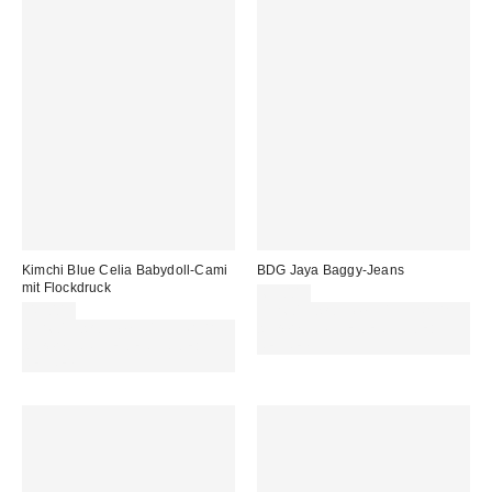
Kimchi Blue Celia Babydoll-Cami
BDG Jaya Baggy-Jeans
mit Flockdruck
69,00 €
45,00 €
Für 60 € shoppen & 15 € RABATT
Für 60 € shoppen & 15 € RABATT
sichern. NUTZE DEN CODE:
sichern. NUTZE DEN CODE:
REFRESH
REFRESH