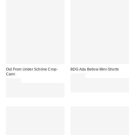
Out From Under Schöne Crop-
BDG Ada Bellow Mini-Shorts
Cami
59,00 €
32,00 €
Für 60 € shoppen & 15 € RABATT
Für 60 € shoppen & 15 € RABATT
sichern. NUTZE DEN CODE:
sichern. NUTZE DEN CODE:
REFRESH
REFRESH