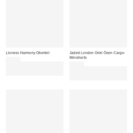
Lioness Harmony Oberteil
Jaded London Oriel Ösen-Cargo-
Minishorts
68,00 €
Für 60 € shoppen & 15 € RABATT
78,00 €
sichern. NUTZE DEN CODE:
Für 60 € shoppen & 15 € RABATT
REFRESH
sichern. NUTZE DEN CODE:
REFRESH