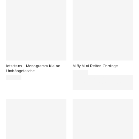
iets frans... Monogramm Kleine
Miffy Mini Reifen Ohrringe
Umhängetasche
79,00 €
39,00 €
Für 60 € shoppen & 15 € RABATT
sichern. NUTZE DEN CODE:
REFRESH