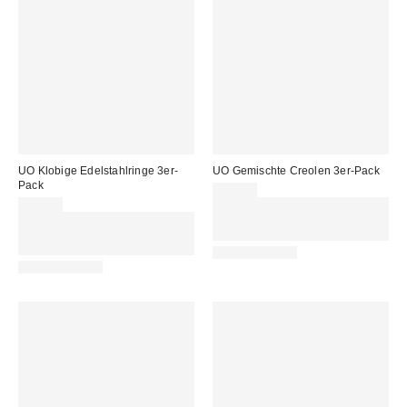
UO Klobige Edelstahlringe 3er-
UO Gemischte Creolen 3er-Pack
Pack
22,00 €
25,00 €
Für 60 € shoppen & 15 € RABATT
Für 60 € shoppen & 15 € RABATT
sichern. NUTZE DEN CODE:
sichern. NUTZE DEN CODE:
REFRESH
REFRESH
WATERPROOF
WATERPROOF