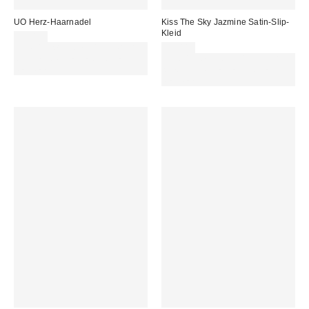
UO Herz-Haarnadel
Kiss The Sky Jazmine Satin-Slip-
Kleid
13,00 €
Für 60 € shoppen & 15 € RABATT
43,00 €
sichern. NUTZE DEN CODE:
Für 60 € shoppen & 15 € RABATT
REFRESH
sichern. NUTZE DEN CODE:
REFRESH