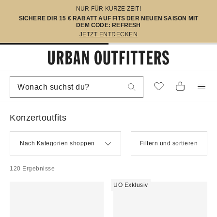
NUR FÜR KURZE ZEIT!
SICHERE DIR 15 € RABATT AUF FITS DER NEUEN SAISON MIT
DEM CODE: REFRESH
JETZT ENTDECKEN
Konzertoutfits
Nach Kategorien shoppen
Filtern und sortieren
120 Ergebnisse
UO Exklusiv