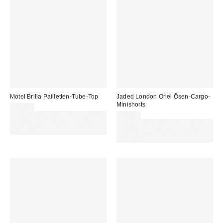
Motel Brilia Pailletten-Tube-Top
Jaded London Oriel Ösen-Cargo-
Minishorts
34,00 €
Für 60 € shoppen & 15 € RABATT
78,00 €
sichern. NUTZE DEN CODE:
Für 60 € shoppen & 15 € RABATT
REFRESH
sichern. NUTZE DEN CODE:
REFRESH