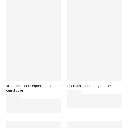
BDG Fern Bomberjacke aus
UO Black Double Eyelet Belt
Kunstleder
29,00 €
95,00 €
Für 60 € shoppen & 15 € RABATT
Für 60 € shoppen & 15 € RABATT
sichern. NUTZE DEN CODE:
sichern. NUTZE DEN CODE:
REFRESH
REFRESH