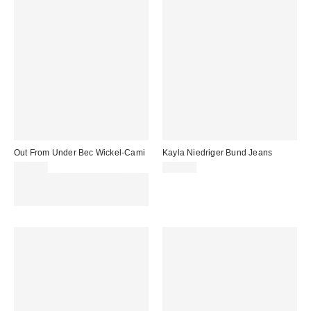
Out From Under Bec Wickel-Cami
Kayla Niedriger Bund Jeans
22,00 €
69,00 €
Für 60 € shoppen & 15 € RABATT
sichern. NUTZE DEN CODE:
REFRESH