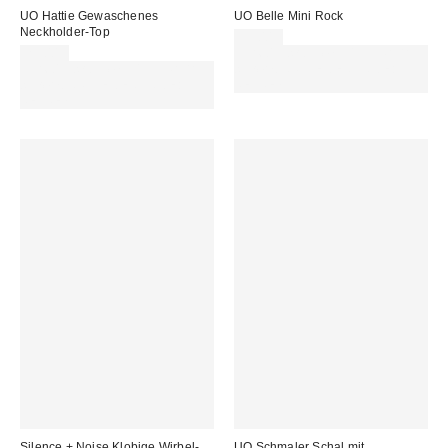
UO Hattie Gewaschenes
UO Belle Mini Rock
Neckholder-Top
35,00 €
25,00 €
Für 60 € shoppen & 15 € RABATT
Für 60 € shoppen & 15 € RABATT
sichern. NUTZE DEN CODE:
sichern. NUTZE DEN CODE:
REFRESH
REFRESH
Silence + Noise Klobige Wirbel-
UO Schmaler Schal mit