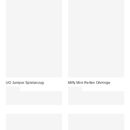
UO Juniper Spielanzug
Miffy Mini Reifen Ohrringe
59,00 €
79,00 €
Für 60 € shoppen & 15 € RABATT
Für 60 € shoppen & 15 € RABATT
sichern. NUTZE DEN CODE:
sichern. NUTZE DEN CODE:
REFRESH
REFRESH