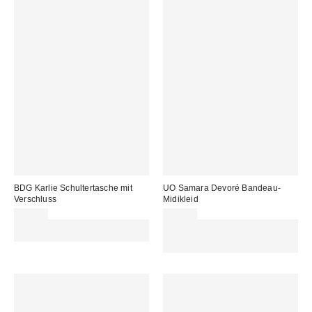
BDG Karlie Schultertasche mit
UO Samara Devoré Bandeau-
Verschluss
Midikleid
59,00 €
55,00 €
Von Rabattaktionen
Für 60 € shoppen & 15 € RABATT
ausgeschlossen
sichern. NUTZE DEN CODE:
REFRESH