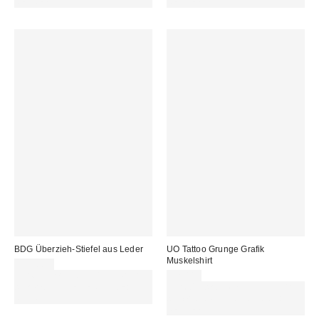
REFRESH
REFRESH
BDG Überzieh-Stiefel aus Leder
UO Tattoo Grunge Grafik
Muskelshirt
115,00 €
Für 60 € shoppen & 15 € RABATT
22,00 €
sichern. NUTZE DEN CODE:
Für 60 € shoppen & 15 € RABATT
REFRESH
sichern. NUTZE DEN CODE:
REFRESH