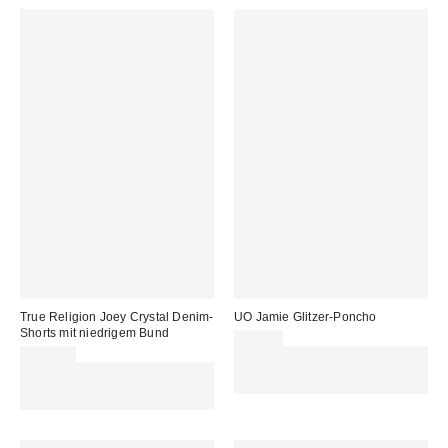
True Religion Joey Crystal Denim-
UO Jamie Glitzer-Poncho
Shorts mit niedrigem Bund
39,00 €
103,00 €
Für 60 € shoppen & 15 € RABATT
Für 60 € shoppen & 15 € RABATT
sichern. NUTZE DEN CODE:
sichern. NUTZE DEN CODE:
REFRESH
REFRESH