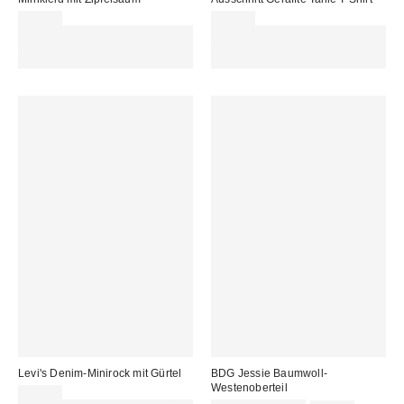
79,00 €
35,00 €
Für 60 € shoppen & 15 € RABATT
Für 60 € shoppen & 15 € RABATT
sichern. NUTZE DEN CODE:
sichern. NUTZE DEN CODE:
REFRESH
REFRESH
Levi's Denim-Minirock mit Gürtel
BDG Jessie Baumwoll-
Westenoberteil
59,00 €