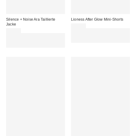
Silence + Noise Ara Taillierte
Lioness After Glow Mini-Shorts
Jacke
68,00 €
85,00 €
Für 60 € shoppen & 15 € RABATT
Für 60 € shoppen & 15 € RABATT
sichern. NUTZE DEN CODE:
sichern. NUTZE DEN CODE:
REFRESH
REFRESH