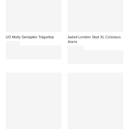
UO Molly Geripptes Trägertop
Jaded London Stud XL Colossus
Jeans
20,00 €
Für 60 € shoppen & 15 € RABATT
108,00 €
sichern. NUTZE DEN CODE:
Für 60 € shoppen & 15 € RABATT
REFRESH
sichern. NUTZE DEN CODE:
REFRESH