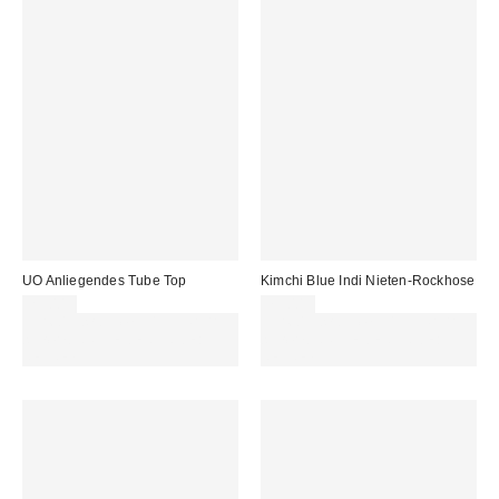
UO Anliegendes Tube Top
Kimchi Blue Indi Nieten-Rockhose
29,00 €
75,00 €
Für 60 € shoppen & 15 € RABATT
Für 60 € shoppen & 15 € RABATT
sichern. NUTZE DEN CODE:
sichern. NUTZE DEN CODE:
REFRESH
REFRESH