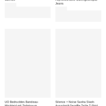
Jeans
69,00 €
Für 60 € shoppen & 15 € RABATT
92,00 €
sichern. NUTZE DEN CODE:
Für 60 € shoppen & 15 € RABATT
REFRESH
sichern. NUTZE DEN CODE:
REFRESH
UO Bedrucktes Bandeau-
Silence + Noise Sasha Slash-
Minikleid mit Zipfelsaum
Ausschnitt Geraffte Taille T-Shirt