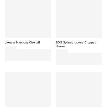
Lioness Harmony Oberteil
BDG Sydney lockere Cropped
Hosen
68,00 €
Für 60 € shoppen & 15 € RABATT
59,00 €
sichern. NUTZE DEN CODE:
Für 60 € shoppen & 15 € RABATT
REFRESH
sichern. NUTZE DEN CODE:
REFRESH