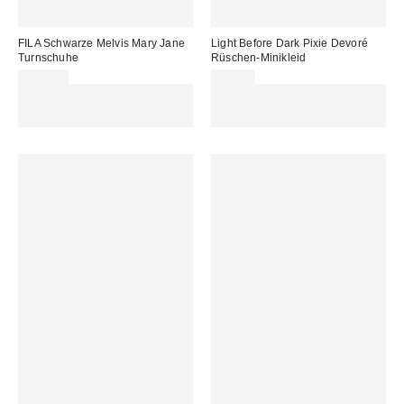
FILA Schwarze Melvis Mary Jane
Light Before Dark Pixie Devoré
Turnschuhe
Rüschen-Minikleid
100,00 €
75,00 €
Für 60 € shoppen & 15 € RABATT
Für 60 € shoppen & 15 € RABATT
sichern. NUTZE DEN CODE:
sichern. NUTZE DEN CODE:
REFRESH
REFRESH