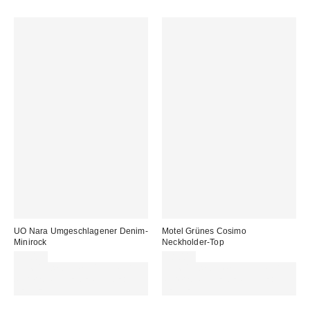
UO Nara Umgeschlagener Denim-
Motel Grünes Cosimo
Minirock
Neckholder-Top
59,00 €
38,00 €
Für 60 € shoppen & 15 € RABATT
Für 60 € shoppen & 15 € RABATT
sichern. NUTZE DEN CODE:
sichern. NUTZE DEN CODE:
REFRESH
REFRESH