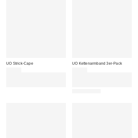
UO Strick-Cape
UO Kettenarmband 3er-Pack
39,00 €
22,00 €
Für 60 € shoppen & 15 € RABATT
Für 60 € shoppen & 15 € RABATT
sichern. NUTZE DEN CODE:
sichern. NUTZE DEN CODE:
REFRESH
REFRESH
WATERPROOF