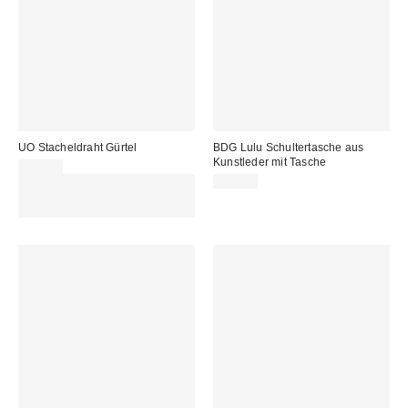
UO Stacheldraht Gürtel
BDG Lulu Schultertasche aus
Kunstleder mit Tasche
29,00 €
Für 60 € shoppen & 15 € RABATT
59,00 €
sichern. NUTZE DEN CODE:
REFRESH