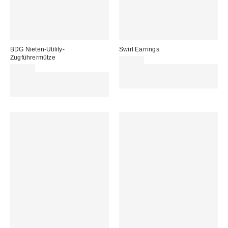
BDG Nieten-Utility-
Swirl Earrings
Zugführermütze
18,00 €
32,00 €
Für 60 € shoppen & 15 € RABATT
Für 60 € shoppen & 15 € RABATT
sichern. NUTZE DEN CODE:
sichern. NUTZE DEN CODE:
REFRESH
REFRESH