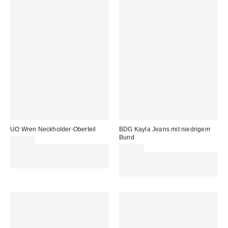
UO Wren Neckholder-Oberteil
BDG Kayla Jeans mit niedrigem
Bund
75,00 €
Für 60 € shoppen & 15 € RABATT
75,00 €
sichern. NUTZE DEN CODE:
Für 60 € shoppen & 15 € RABATT
REFRESH
sichern. NUTZE DEN CODE:
REFRESH