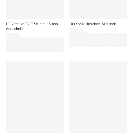
UO Archive 92 T-Shirt mit Slash-
UO Stella Taschen-Minirock
Ausschnitt
59,00 €
35,00 €
Für 60 € shoppen & 15 € RABATT
Für 60 € shoppen & 15 € RABATT
sichern. NUTZE DEN CODE:
sichern. NUTZE DEN CODE:
REFRESH
REFRESH