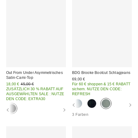
Out From Under Asymmetrisches
BDG Brooke Bootcut Schlagjeans
Satin-Cami-Top
69,00 €
Sale
Original
18,00 €
45,00 €
Für 60 € shoppen & 15 € RABATT
Preis:
Preis:
ZUSÄTZLICH 30 % RABATT AUF
sichern. NUTZE DEN CODE:
AUSGEWÄHLTEN SALE : NUTZE
REFRESH
DEN CODE: EXTRA30
3 Farben