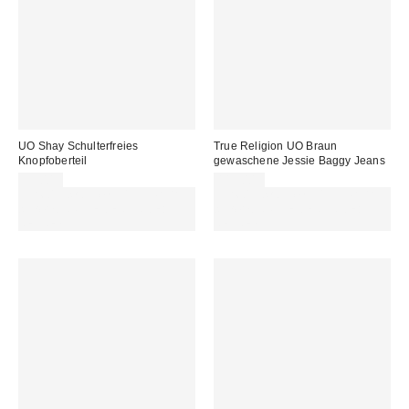
UO Shay Schulterfreies
True Religion UO Braun
Knopfoberteil
gewaschene Jessie Baggy Jeans
39,00 €
115,00 €
Für 60 € shoppen & 15 € RABATT
Für 60 € shoppen & 15 € RABATT
sichern. NUTZE DEN CODE:
sichern. NUTZE DEN CODE:
REFRESH
REFRESH