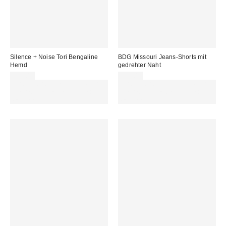
Silence + Noise Tori Bengaline
BDG Missouri Jeans-Shorts mit
Hemd
gedrehter Naht
59,00 €
59,00 €
Für 60 € shoppen & 15 € RABATT
Für 60 € shoppen & 15 € RABATT
sichern. NUTZE DEN CODE:
sichern. NUTZE DEN CODE:
REFRESH
REFRESH