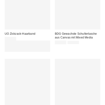
UO Zickzack-Haarband
BDG Gewachste Schultertasche
aus Canvas mit Mixed Media
13,00 €
Sale
Original
Für 60 € shoppen & 15 € RABATT
39,00 €
49,00 €
Preis:
Preis:
sichern. NUTZE DEN CODE:
REFRESH