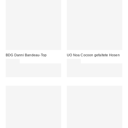
BDG Danni Bandeau-Top
UO Noa Cocoon gefaltete Hosen
20,00 €
69,00 €
ZUSÄTZLICH 30 % RABATT AUF
Für 60 € shoppen & 15 € RABATT
AUSGEWÄHLTEN SALE : NUTZE
sichern. NUTZE DEN CODE:
DEN CODE: EXTRA30
REFRESH