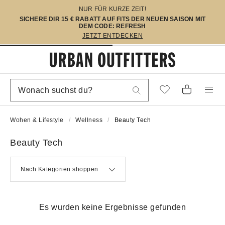
NUR FÜR KURZE ZEIT!
SICHERE DIR 15 € RABATT AUF FITS DER NEUEN SAISON MIT
DEM CODE: REFRESH
JETZT ENTDECKEN
Wohen & Lifestyle
Wellness
Beauty Tech
Beauty Tech
Nach Kategorien shoppen
Es wurden keine Ergebnisse gefunden