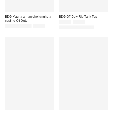
BDG Maglia a maniche lunghe a
BDG Off Duty Rib Tank Top
costine Off Duty
Prezzo
Prezzo
15,00 €
22,00 €
originale:
Prezzo
Prezzo
di
14,00 € – 17,00 €
29,00 €
Nuovi colori disponibili
originale:
di
vendita:
vendita: