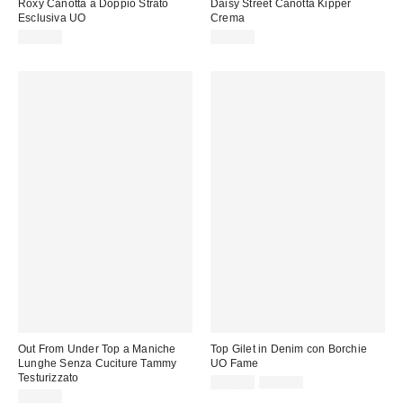
Roxy Canotta a Doppio Strato
Daisy Street Canotta Kipper
Esclusiva UO
Crema
38,00 €
24,00 €
Out From Under Top a Maniche
Top Gilet in Denim con Borchie
Lunghe Senza Cuciture Tammy
UO Fame
Testurizzato
Prezzo
Prezzo
35,00 €
75,00 €
originale:
di
35,00 €