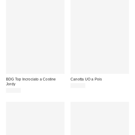
BDG Top Incrociato a Costine
Canotta UO a Pois
Jordy
29,00 €
35,00 €