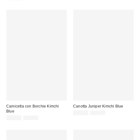
vendita:
Camicetta con Borchie Kimchi
Canotta Juniper Kimchi Blue
Blue
Prezzo
Prezzo
20,00 €
49,00 €
originale:
Prezzo
Prezzo
di
35,00 €
59,00 €
originale:
di
vendita:
vendita: