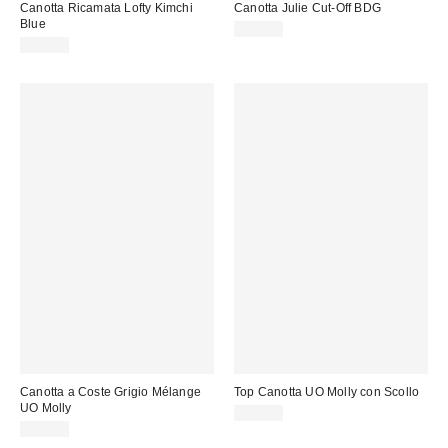
Canotta Ricamata Lofty Kimchi
Canotta Julie Cut-Off BDG
Blue
22,00 €
39,00 €
Canotta a Coste Grigio Mélange
Top Canotta UO Molly con Scollo
UO Molly
22,00 €
20,00 €