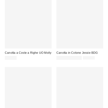
Canotta a Coste a Righe UO Molly
Canotta in Cotone Jessie BDG
Prezzo
Prezzo
20,00 €
10,00 € – 15,00 €
15,00 €
originale:
di
vendita: