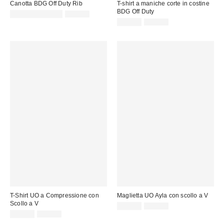
Canotta BDG Off Duty Rib
T-shirt a maniche corte in costine
BDG Off Duty
Prezzo
Prezzo
13,00 € – 15,00 €
22,00 €
originale:
di
Prezzo
Prezzo
17,00 €
29,00 €
originale:
vendita:
di
vendita:
T-Shirt UO a Compressione con
Maglietta UO Ayla con scollo a V
Scollo a V
Prezzo
Prezzo
10,00 €
22,00 €
originale:
Prezzo
Prezzo
di
15,00 €
22,00 €
originale:
di
vendita: