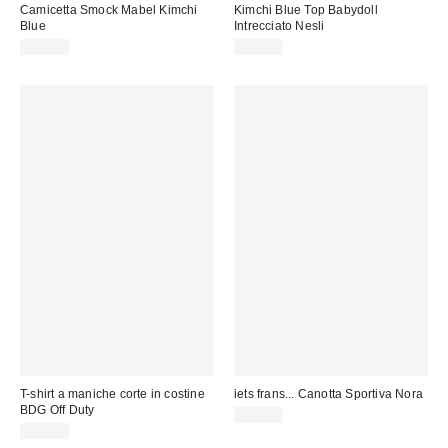
Camicetta Smock Mabel Kimchi
Kimchi Blue Top Babydoll
Blue
Intrecciato Nesli
49,00 €
49,00 €
T-shirt a maniche corte in costine
iets frans... Canotta Sportiva Nora
BDG Off Duty
18,00 €
29,00 €