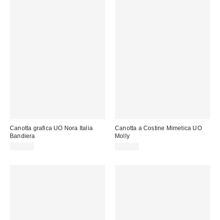
Canotta grafica UO Nora Italia
Canotta a Costine Mimetica UO
Bandiera
Molly
25,00 €
22,00 €