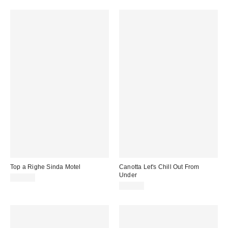
Top a Righe Sinda Motel
Canotta Let's Chill Out From
Under
38,00 €
29,00 €