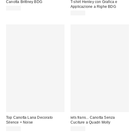
Canotta Brittney BDG
T-shirt Henley con Grafica e
Applicazione a Righe BDG
35,00 €
39,00 €
Top Canotta Lana Decorato
iets frans... Canotta Senza
Silence + Noise
Cuciture a Quadri Molly
35,00 €
22,00 €