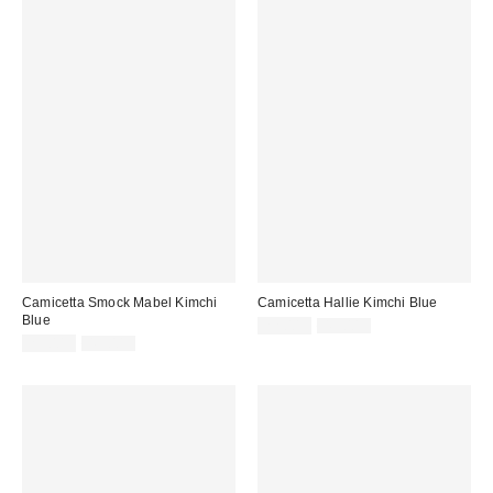
Camicetta Smock Mabel Kimchi
Camicetta Hallie Kimchi Blue
Blue
Prezzo
Prezzo
22,00 €
45,00 €
originale:
Prezzo
Prezzo
di
29,00 €
49,00 €
originale:
di
vendita:
vendita: