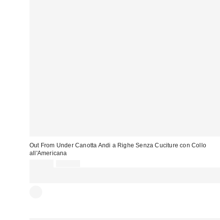
Out From Under Canotta Andi a Righe Senza Cuciture con Collo
all'Americana
Prezzo
Prezzo
17,00 €
22,00 €
originale:
di
SCONTO EXTRA DEL 30% SU PROMO SELEZIONATI : Usa il codice
vendita:
EXTRA30