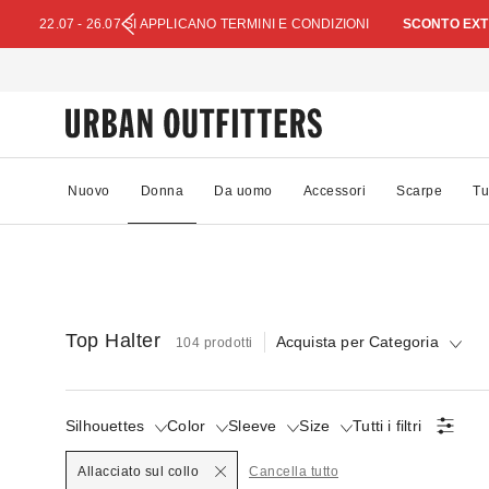
22.07 - 26.07 SI APPLICANO TERMINI E CONDIZIONI
SCONTO EXTR
Nuovo
Donna
Da uomo
Accessori
Scarpe
Tu
Top Halter
Acquista per Categoria
104 prodotti
Silhouettes
Color
Sleeve
Size
Tutti i filtri
Allacciato sul collo
Cancella tutto