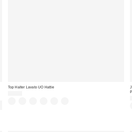
Top Halter Lavato UO Hattie
J
P
25,00 €
: