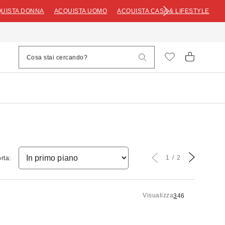
UISTA DONNA
ACQUISTA UOMO
ACQUISTA CASA & LIFESTYLE
1
2
rta:
Visualizza
3
4
6