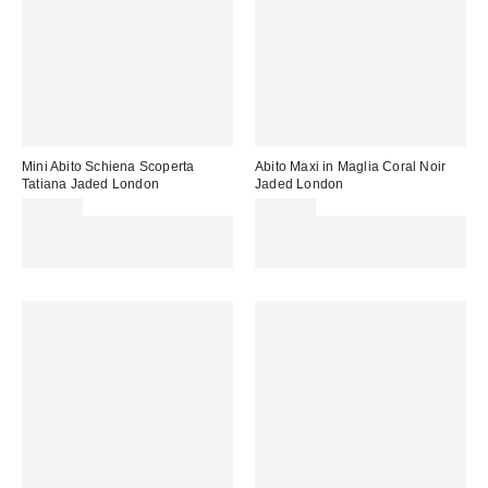
Mini Abito Schiena Scoperta
Abito Maxi in Maglia Coral Noir
Tatiana Jaded London
Jaded London
102,00 €
102,00 €
Spendi almeno 60 € per ottenere
Spendi almeno 60 € per ottenere
15 € DI SCONTO. USA IL
15 € DI SCONTO. USA IL
CODICE: REFRESH
CODICE: REFRESH