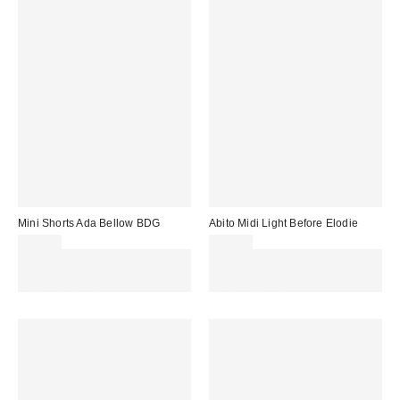
Mini Shorts Ada Bellow BDG
Abito Midi Light Before Elodie
59,00 €
99,00 €
Spendi almeno 60 € per ottenere
Spendi almeno 60 € per ottenere
15 € DI SCONTO. USA IL
15 € DI SCONTO. USA IL
CODICE: REFRESH
CODICE: REFRESH