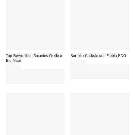
Top Reversibile Susmies Giallo e
Berretto Cadetto con Fibbia BDG
Blu Maui
32,00 €
65,00 €
Spendi almeno 60 € per ottenere
Spendi almeno 60 € per ottenere
15 € DI SCONTO. USA IL
15 € DI SCONTO. USA IL
CODICE: REFRESH
CODICE: REFRESH