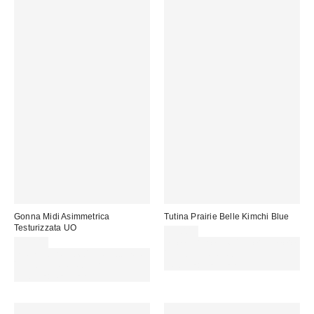
Gonna Midi Asimmetrica
Tutina Prairie Belle Kimchi Blue
Testurizzata UO
75,00 €
55,00 €
Spendi almeno 60 € per ottenere
Spendi almeno 60 € per ottenere
15 € DI SCONTO. USA IL
15 € DI SCONTO. USA IL
CODICE: REFRESH
CODICE: REFRESH