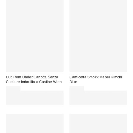
Out From Under Canotta Senza
Camicetta Smock Mabel Kimchi
Cuciture Imbottita a Costine Wren
Blue
22,00 €
49,00 €
Spendi almeno 60 € per ottenere
Spendi almeno 60 € per ottenere
15 € DI SCONTO. USA IL
15 € DI SCONTO. USA IL
CODICE: REFRESH
CODICE: REFRESH