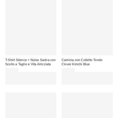
T-Shirt Silence + Noise Sasha con
Camicia con Colletto Tondo
Scollo a Taglio e Vita Arricciata
Clover Kimchi Blue
35,00 €
49,00 €
Spendi almeno 60 € per ottenere
Spendi almeno 60 € per ottenere
15 € DI SCONTO. USA IL
15 € DI SCONTO. USA IL
CODICE: REFRESH
CODICE: REFRESH