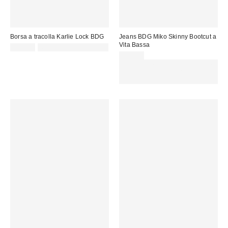
Borsa a tracolla Karlie Lock BDG
Jeans BDG Miko Skinny Bootcut a
Vita Bassa
59,00 €
Not Eligible for Discount
75,00 €
Spendi almeno 60 € per ottenere
15 € DI SCONTO. USA IL
CODICE: REFRESH