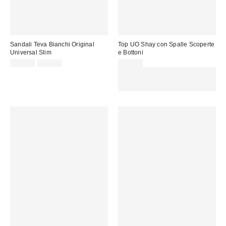
Sandali Teva Bianchi Original
Top UO Shay con Spalle Scoperte
Universal Slim
e Bottoni
Prezzo
Prezzo
49,00 €
65,00 €
39,00 €
originale:
di
Spendi almeno 60 € per ottenere
vendita:
15 € DI SCONTO. USA IL
CODICE: REFRESH