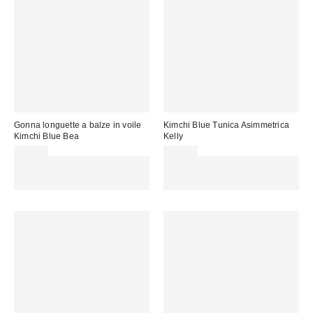
Gonna longuette a balze in voile
Kimchi Blue Tunica Asimmetrica
Kimchi Blue Bea
Kelly
59,00 €
39,00 €
Spendi almeno 60 € per ottenere
Spendi almeno 60 € per ottenere
15 € DI SCONTO. USA IL
15 € DI SCONTO. USA IL
CODICE: REFRESH
CODICE: REFRESH