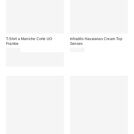
T-Shirt a Maniche Corte UO
Infradito Havaianas Cream Top
Frankie
Senses
25,00 €
32,00 €
Spendi almeno 60 € per ottenere
15 € DI SCONTO. USA IL
CODICE: REFRESH