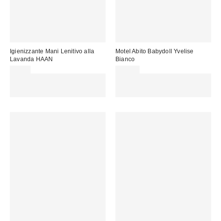
Igienizzante Mani Lenitivo alla
Motel Abito Babydoll Yvelise
Lavanda HAAN
Bianco
8,00 €
43,00 €
Spendi almeno 60 € per ottenere
Spendi almeno 60 € per ottenere
15 € DI SCONTO. USA IL
15 € DI SCONTO. USA IL
CODICE: REFRESH
CODICE: REFRESH