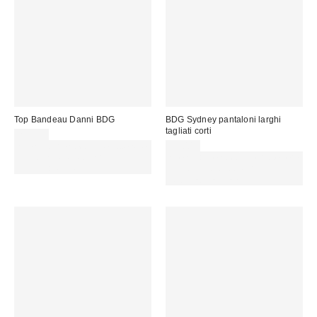
Top Bandeau Danni BDG
BDG Sydney pantaloni larghi
tagliati corti
20,00 €
Spendi almeno 60 € per ottenere
59,00 €
15 € DI SCONTO. USA IL
Spendi almeno 60 € per ottenere
CODICE: REFRESH
15 € DI SCONTO. USA IL
CODICE: REFRESH