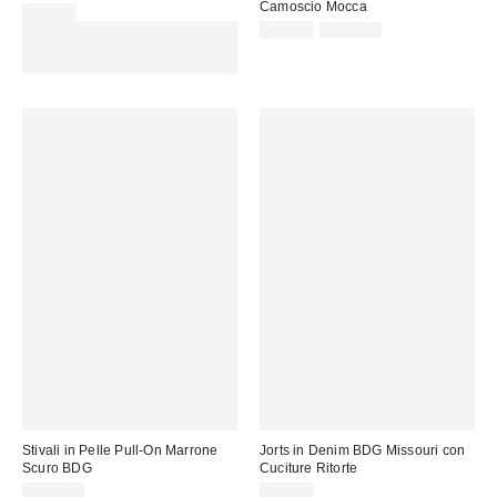
Camoscio Mocca
20,00 €
Prezzo
Prezzo
Spendi almeno 60 € per ottenere
95,00 €
120,00 €
originale:
di
15 € DI SCONTO. USA IL
vendita:
CODICE: REFRESH
Stivali in Pelle Pull-On Marrone
Jorts in Denim BDG Missouri con
Scuro BDG
Cuciture Ritorte
115,00 €
59,00 €