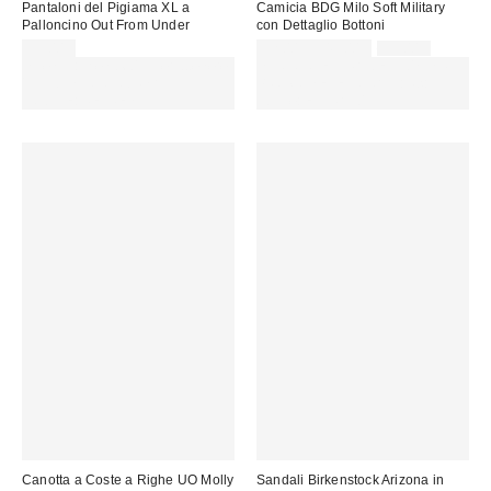
Pantaloni del Pigiama XL a
Camicia BDG Milo Soft Military
Palloncino Out From Under
con Dettaglio Bottoni
Prezzo
Prezzo
55,00 €
32,00 € – 45,00 €
59,00 €
originale:
di
Spendi almeno 60 € per ottenere
SCONTO EXTRA DEL 30% SU
vendita:
15 € DI SCONTO. USA IL
PROMO SELEZIONATI : Usa il
CODICE: REFRESH
codice: EXTRA30
Canotta a Coste a Righe UO Molly
Sandali Birkenstock Arizona in