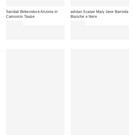
Sandali Birkenstock Arizona in
adidas Scarpe Mary Jane Barreda
Camoscio Taupe
Bianche e Nere
120,00 €
69,00 €
Spendi almeno 60 € per ottenere
Spendi almeno 60 € per ottenere
15 € DI SCONTO. USA IL
15 € DI SCONTO. USA IL
CODICE: REFRESH
CODICE: REFRESH