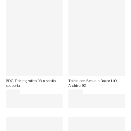
BDG T-shirt grafica 98 a spalla
T-shirt con Scollo a Barca UO
scoperta
Archive 92
32,00 €
35,00 €
Spendi almeno 60 € per ottenere
Spendi almeno 60 € per ottenere
15 € DI SCONTO. USA IL
15 € DI SCONTO. USA IL
CODICE: REFRESH
CODICE: REFRESH