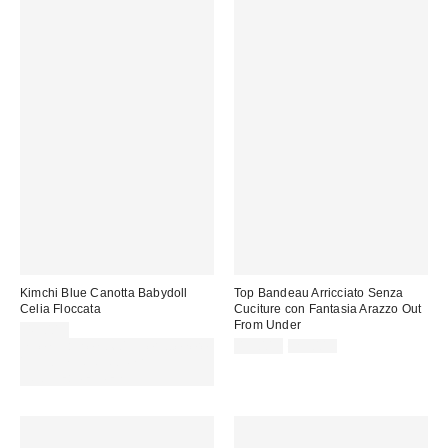
Kimchi Blue Canotta Babydoll
Top Bandeau Arricciato Senza
Celia Floccata
Cuciture con Fantasia Arazzo Out
From Under
45,00 €
Prezzo
Prezzo
Spendi almeno 60 € per ottenere
15,00 €
25,00 €
originale:
di
15 € DI SCONTO. USA IL
vendita:
CODICE: REFRESH