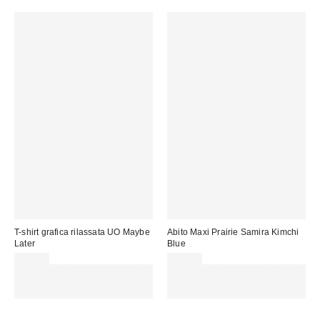
vendita:
T-shirt grafica rilassata UO Maybe
Abito Maxi Prairie Samira Kimchi
Later
Blue
32,00 €
75,00 €
Spendi almeno 60 € per ottenere
Spendi almeno 60 € per ottenere
15 € DI SCONTO. USA IL
15 € DI SCONTO. USA IL
CODICE: REFRESH
CODICE: REFRESH