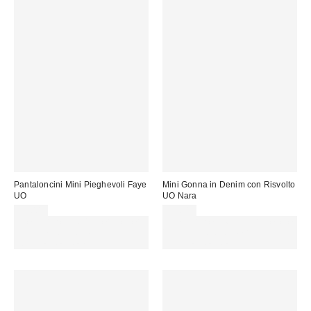
Pantaloncini Mini Pieghevoli Faye
Mini Gonna in Denim con Risvolto
UO
UO Nara
35,00 €
59,00 €
Spendi almeno 60 € per ottenere
Spendi almeno 60 € per ottenere
15 € DI SCONTO. USA IL
15 € DI SCONTO. USA IL
CODICE: REFRESH
CODICE: REFRESH