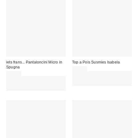
iets frans... Pantaloncini Micro in
Top a Pois Susmies Isabela
Spugna
80,00 €
35,00 €
Spendi almeno 60 € per ottenere
Spendi almeno 60 € per ottenere
15 € DI SCONTO. USA IL
15 € DI SCONTO. USA IL
CODICE: REFRESH
CODICE: REFRESH