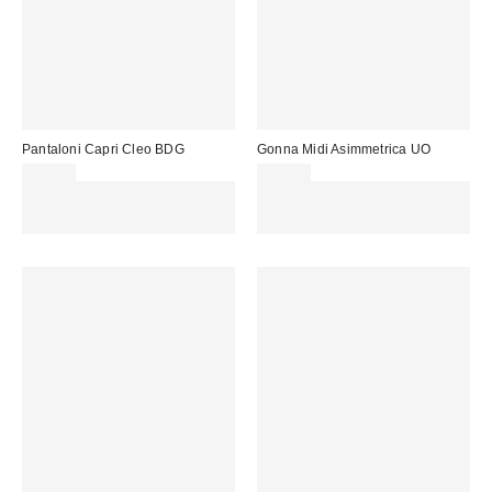
Pantaloni Capri Cleo BDG
Gonna Midi Asimmetrica UO
59,00 €
55,00 €
Spendi almeno 60 € per ottenere
Spendi almeno 60 € per ottenere
15 € DI SCONTO. USA IL
15 € DI SCONTO. USA IL
CODICE: REFRESH
CODICE: REFRESH