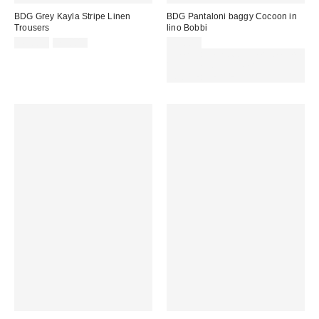
BDG Grey Kayla Stripe Linen
BDG Pantaloni baggy Cocoon in
Trousers
lino Bobbi
Prezzo
Prezzo
49,00 €
75,00 €
79,00 €
originale:
di
Spendi almeno 60 € per ottenere
vendita:
15 € DI SCONTO. USA IL
CODICE: REFRESH