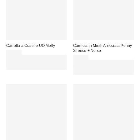
Canotta a Costine UO Molly
Camicia in Mesh Arricciata Penny
Silence + Noise
20,00 €
Spendi almeno 60 € per ottenere
39,00 €
15 € DI SCONTO. USA IL
Spendi almeno 60 € per ottenere
CODICE: REFRESH
15 € DI SCONTO. USA IL
CODICE: REFRESH