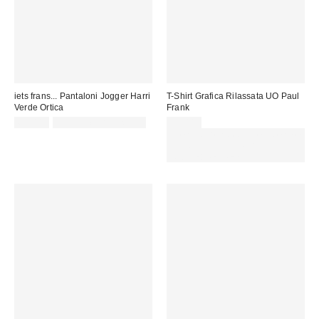
iets frans... Pantaloni Jogger Harri
T-Shirt Grafica Rilassata UO Paul
Verde Ortica
Frank
65,00 €
non idoneo allo sconto
35,00 €
Spendi almeno 60 € per ottenere
15 € DI SCONTO. USA IL
CODICE: REFRESH