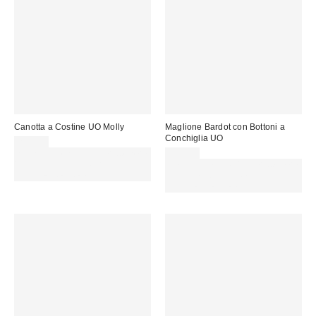
Canotta a Costine UO Molly
Maglione Bardot con Bottoni a
Conchiglia UO
20,00 €
Spendi almeno 60 € per ottenere
45,00 €
15 € DI SCONTO. USA IL
Spendi almeno 60 € per ottenere
CODICE: REFRESH
15 € DI SCONTO. USA IL
CODICE: REFRESH