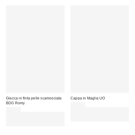
Giacca in finta pelle scamosciata
Cappa in Maglia UO
BDG Romy
39,00 €
89,00 €
Spendi almeno 60 € per ottenere
Spendi almeno 60 € per ottenere
15 € DI SCONTO. USA IL
15 € DI SCONTO. USA IL
CODICE: REFRESH
CODICE: REFRESH