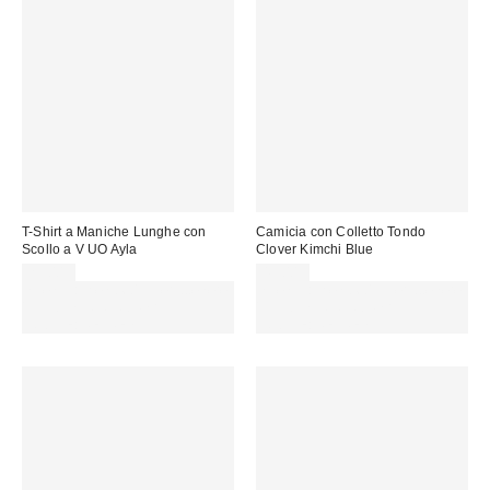
T-Shirt a Maniche Lunghe con
Camicia con Colletto Tondo
Scollo a V UO Ayla
Clover Kimchi Blue
29,00 €
49,00 €
Spendi almeno 60 € per ottenere
Spendi almeno 60 € per ottenere
15 € DI SCONTO. USA IL
15 € DI SCONTO. USA IL
CODICE: REFRESH
CODICE: REFRESH