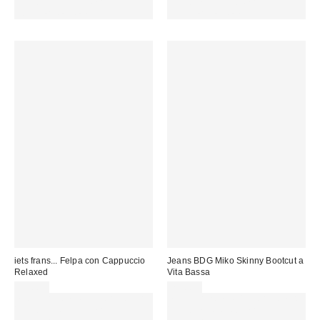
15 € DI SCONTO. USA IL
15 € DI SCONTO. USA IL
CODICE: REFRESH
CODICE: REFRESH
iets frans... Felpa con Cappuccio
Jeans BDG Miko Skinny Bootcut a
Relaxed
Vita Bassa
59,00 €
75,00 €
Spendi almeno 60 € per ottenere
Spendi almeno 60 € per ottenere
15 € DI SCONTO. USA IL
15 € DI SCONTO. USA IL