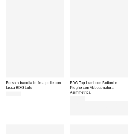
Borsa a tracolla in finta pelle con
BDG Top Lumi con Bottoni e
tasca BDG Lulu
Pieghe con Abbottonatura
Asimmetrica
59,00 €
49,00 €
Spendi almeno 60 € per ottenere
15 € DI SCONTO. USA IL
CODICE: REFRESH