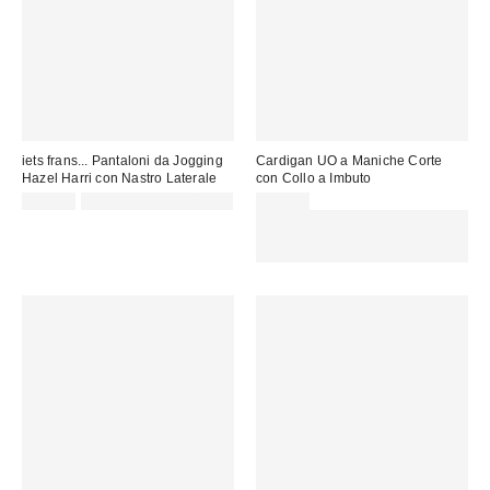
iets frans... Pantaloni da Jogging
Cardigan UO a Maniche Corte
Hazel Harri con Nastro Laterale
con Collo a Imbuto
69,00 €
Not Eligible for Discount
39,00 €
Spendi almeno 60 € per ottenere
15 € DI SCONTO. USA IL
CODICE: REFRESH