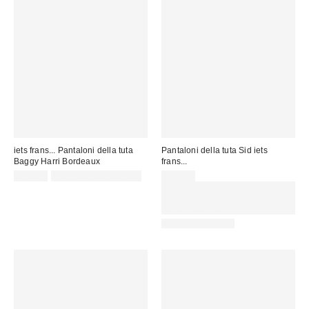
iets frans... Pantaloni della tuta
Pantaloni della tuta Sid iets
Baggy Harri Bordeaux
frans...
65,00 €
non idoneo allo sconto
79,00 €
Spendi almeno 60 € per ottenere
15 € DI SCONTO. USA IL
CODICE: REFRESH
BACK IN STOCK!