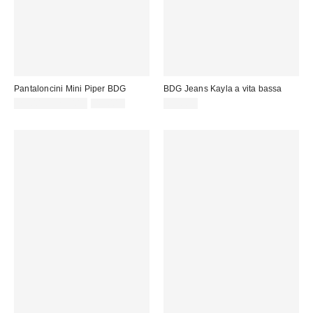
Pantaloncini Mini Piper BDG
BDG Jeans Kayla a vita bassa
Prezzo
Prezzo
22,00 € – 25,00 €
49,00 €
69,00 €
originale:
di
vendita: