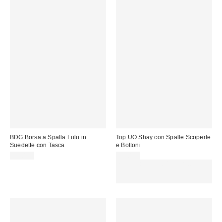
BDG Borsa a Spalla Lulu in
Top UO Shay con Spalle Scoperte
Suedette con Tasca
e Bottoni
59,00 €
39,00 €
Spendi almeno 60 € per ottenere
15 € DI SCONTO. USA IL
CODICE: REFRESH