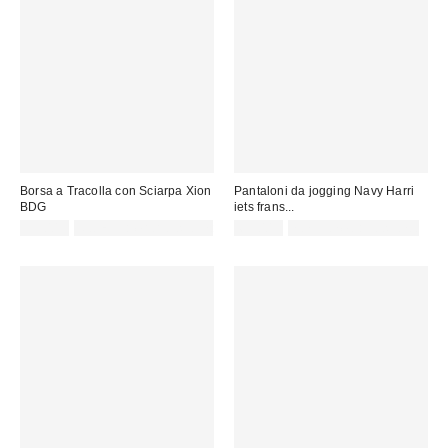
Borsa a Tracolla con Sciarpa Xion
Pantaloni da jogging Navy Harri
BDG
iets frans...
59,00 €
Not Eligible for Discount
65,00 €
non idoneo allo sconto