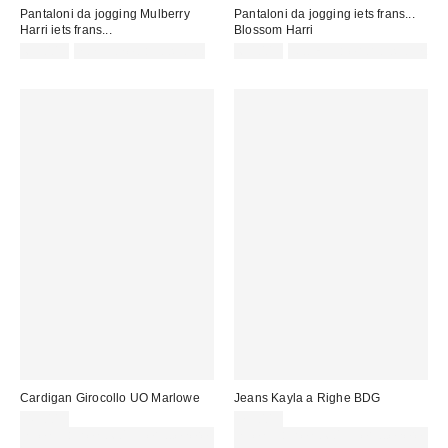
Pantaloni da jogging Mulberry
Pantaloni da jogging iets frans...
Harri iets frans...
Blossom Harri
65,00 €
non idoneo allo sconto
65,00 €
Not Eligible for Discount
Cardigan Girocollo UO Marlowe
Jeans Kayla a Righe BDG
49,00 €
75,00 €
Spendi almeno 60 € per ottenere
Spendi almeno 60 € per ottenere