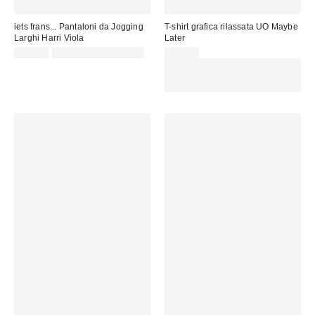
iets frans... Pantaloni da Jogging
T-shirt grafica rilassata UO Maybe
Larghi Harri Viola
Later
65,00 €
non idoneo allo sconto
32,00 €
Spendi almeno 60 € per ottenere
15 € DI SCONTO. USA IL
CODICE: REFRESH