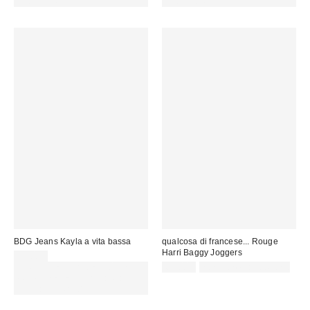
CODICE: REFRESH
CODICE: REFRESH
BDG Jeans Kayla a vita bassa
qualcosa di francese... Rouge
Harri Baggy Joggers
69,00 €
SCONTO EXTRA DEL 30% SU
65,00 €
non idoneo allo sconto
PROMO SELEZIONATI : Usa il
codice: EXTRA30