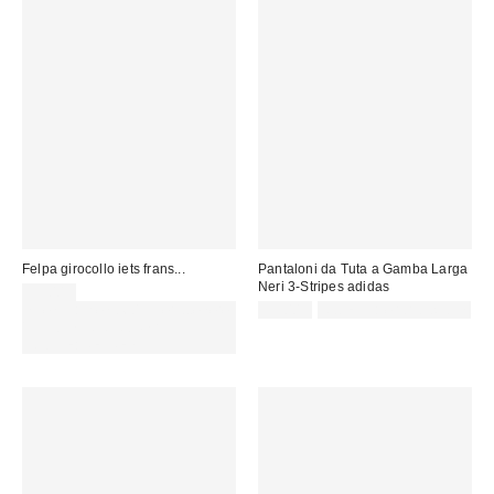
Felpa girocollo iets frans...
Pantaloni da Tuta a Gamba Larga
Neri 3-Stripes adidas
55,00 €
Spendi almeno 60 € per ottenere
55,00 €
Not Eligible for Discount
15 € DI SCONTO. USA IL
CODICE: REFRESH