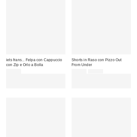
iets frans... Felpa con Cappuccio
Shorts in Raso con Pizzo Out
con Zip e Orlo a Bolla
From Under
Prezzo
Prezzo
69,00 €
14,00 €
35,00 €
originale:
di
Spendi almeno 60 € per ottenere
SCONTO EXTRA DEL 30% SU
vendita:
15 € DI SCONTO. USA IL
PROMO SELEZIONATI : Usa il
CODICE: REFRESH
codice: EXTRA30