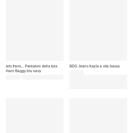
iets frans... Pantaloni della tuta
BDG Jeans Kayla a vita bassa
Harri Baggy blu navy
69,00 €
65,00 €
Not Eligible for Discount
SCONTO EXTRA DEL 30% SU
PROMO SELEZIONATI : Usa il
codice: EXTRA30