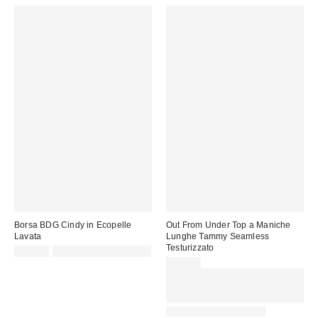
Borsa BDG Cindy in Ecopelle
Out From Under Top a Maniche
Lavata
Lunghe Tammy Seamless
Testurizzato
55,00 €
Not Eligible for Discount
35,00 €
Spendi almeno 60 € per ottenere
15 € DI SCONTO. USA IL
CODICE: REFRESH
Nuovi colori disponibili