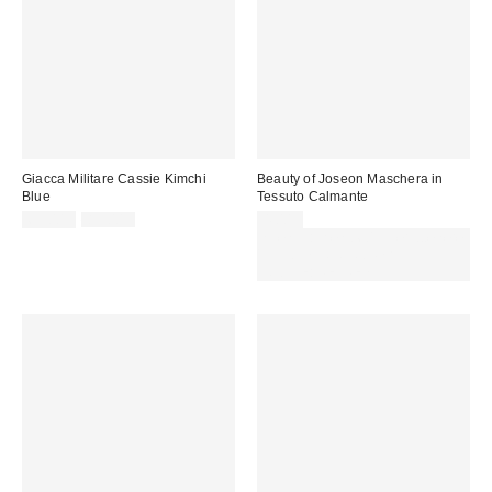
Giacca Militare Cassie Kimchi
Beauty of Joseon Maschera in
Blue
Tessuto Calmante
Prezzo
Prezzo
69,00 €
85,00 €
4,00 €
originale:
di
Spendi almeno 60 € per ottenere
vendita:
15 € DI SCONTO. USA IL
CODICE: REFRESH