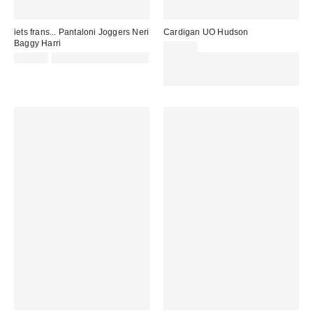
iets frans... Pantaloni Joggers Neri
Cardigan UO Hudson
Baggy Harri
49,00 €
65,00 €
Not Eligible for Discount
Spendi almeno 60 € per ottenere
15 € DI SCONTO. USA IL
CODICE: REFRESH