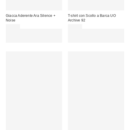
Giacca Aderente Ara Silence +
T-shirt con Scollo a Barca UO
Noise
Archive 92
85,00 €
35,00 €
Spendi almeno 60 € per ottenere
Spendi almeno 60 € per ottenere
15 € DI SCONTO. USA IL
15 € DI SCONTO. USA IL
CODICE: REFRESH
CODICE: REFRESH