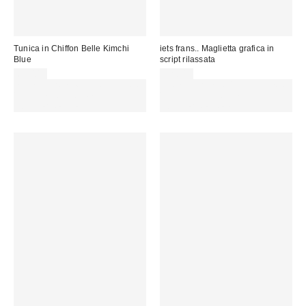
Tunica in Chiffon Belle Kimchi
iets frans.. Maglietta grafica in
Blue
script rilassata
69,00 €
32,00 €
Spendi almeno 60 € per ottenere
Spendi almeno 60 € per ottenere
15 € DI SCONTO. USA IL
15 € DI SCONTO. USA IL
CODICE: REFRESH
CODICE: REFRESH