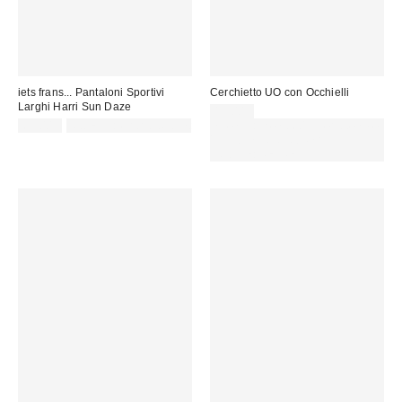
iets frans... Pantaloni Sportivi
Cerchietto UO con Occhielli
Larghi Harri Sun Daze
15,00 €
65,00 €
Not Eligible for Discount
Spendi almeno 60 € per ottenere
15 € DI SCONTO. USA IL
CODICE: REFRESH