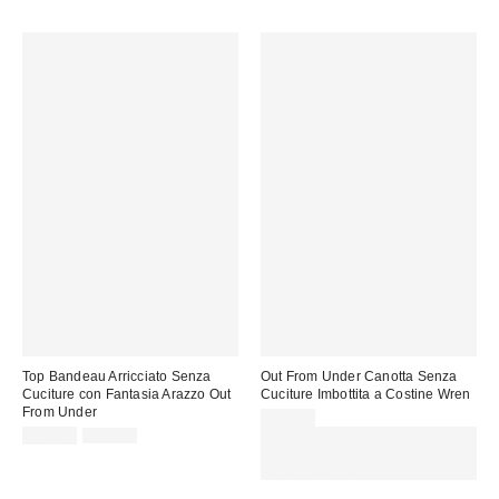
Top Bandeau Arricciato Senza
Out From Under Canotta Senza
Cuciture con Fantasia Arazzo Out
Cuciture Imbottita a Costine Wren
From Under
22,00 €
Prezzo
Prezzo
15,00 €
25,00 €
Spendi almeno 60 € per ottenere
originale:
di
15 € DI SCONTO. USA IL
vendita:
CODICE: REFRESH