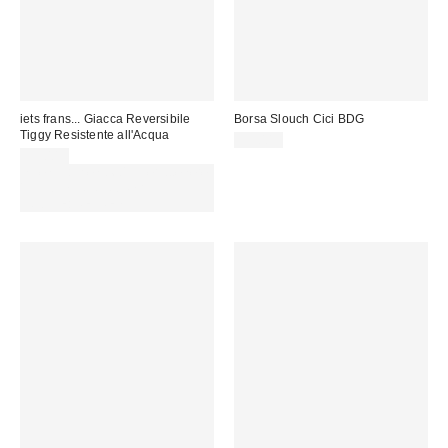
iets frans... Giacca Reversibile
Borsa Slouch Cici BDG
Tiggy Resistente all'Acqua
59,00 €
99,00 €
Spendi almeno 60 € per ottenere
15 € DI SCONTO. USA IL
CODICE: REFRESH