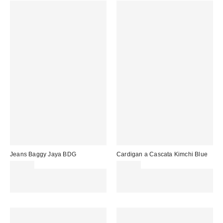
Jeans Baggy Jaya BDG
Cardigan a Cascata Kimchi Blue
69,00 €
45,00 €
Spendi almeno 60 € per ottenere
Spendi almeno 60 € per ottenere
15 € DI SCONTO. USA IL
15 € DI SCONTO. USA IL
CODICE: REFRESH
CODICE: REFRESH