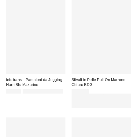
iets frans... Pantaloni da Jogging
Stivali in Pelle Pull-On Marrone
Harri Blu Mazarine
Chiaro BDG
65,00 €
non idoneo allo sconto
115,00 €
Spendi almeno 60 € per ottenere
15 € DI SCONTO. USA IL
CODICE: REFRESH