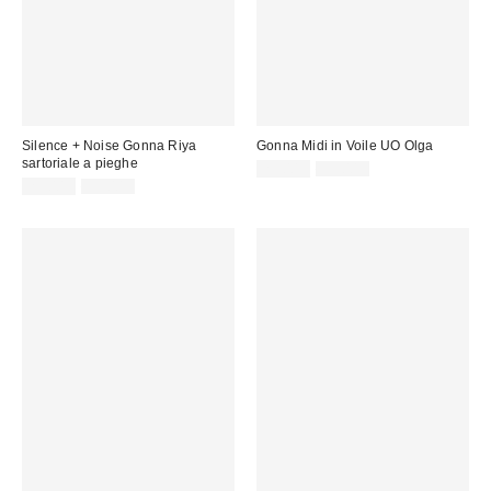
Silence + Noise Gonna Riya
Gonna Midi in Voile UO Olga
sartoriale a pieghe
Prezzo
Prezzo
29,00 €
59,00 €
originale:
Prezzo
Prezzo
di
29,00 €
59,00 €
originale:
di
vendita:
vendita: