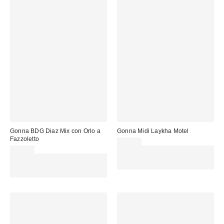
Gonna BDG Diaz Mix con Orlo a
Gonna Midi Laykha Motel
Fazzoletto
40,00 €
55,00 €
Spendi almeno 60 € per ottenere
Spendi almeno 60 € per ottenere
15 € DI SCONTO. USA IL
15 € DI SCONTO. USA IL
CODICE: REFRESH
CODICE: REFRESH