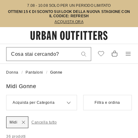
7.08 - 10.08 SOLO PER UN PERIODO LIMITATO
OTTIENI 15 € DI SCONTO SUI LOOK DELLA NUOVA STAGIONE CON
IL CODICE: REFRESH
ACQUISTA ORA
Donna
Pantaloni
Gonne
Midi Gonne
Acquista per Categoria
Filtra e ordina
Midi
Cancella tutto
36 prodotti