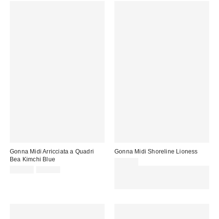
Gonna Midi Arricciata a Quadri
Gonna Midi Shoreline Lioness
Bea Kimchi Blue
68,00 €
Prezzo
Prezzo
39,00 €
65,00 €
Spendi almeno 60 € per ottenere
originale:
di
15 € DI SCONTO. USA IL
vendita:
CODICE: REFRESH