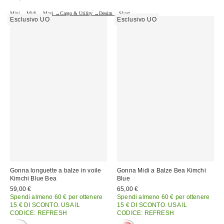
Mini →
Midi →
Maxi →
Cargo & Utility →
Denim →
Skort →
Esclusivo UO
Esclusivo UO
Gonna longuette a balze in voile
Gonna Midi a Balze Bea Kimchi
Kimchi Blue Bea
Blue
59,00 €
65,00 €
Spendi almeno 60 € per ottenere
Spendi almeno 60 € per ottenere
15 € DI SCONTO. USA IL
15 € DI SCONTO. USA IL
CODICE: REFRESH
CODICE: REFRESH