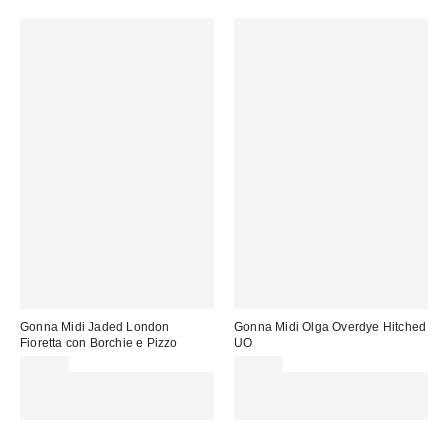
Gonna Midi Jaded London
Gonna Midi Olga Overdye Hitched
Fioretta con Borchie e Pizzo
UO
82,00 €
65,00 €
Spendi almeno 60 € per ottenere
Spendi almeno 60 € per ottenere
15 € DI SCONTO. USA IL
15 € DI SCONTO. USA IL
CODICE: REFRESH
CODICE: REFRESH