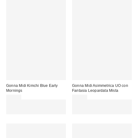
Gonna Midi Kimchi Blue Early
Gonna Midi Asimmetrica UO con
Mornings
Fantasia Leopardata Mista
59,00 €
55,00 €
Spendi almeno 60 € per ottenere
Spendi almeno 60 € per ottenere
15 € DI SCONTO. USA IL
15 € DI SCONTO. USA IL
CODICE: REFRESH
CODICE: REFRESH