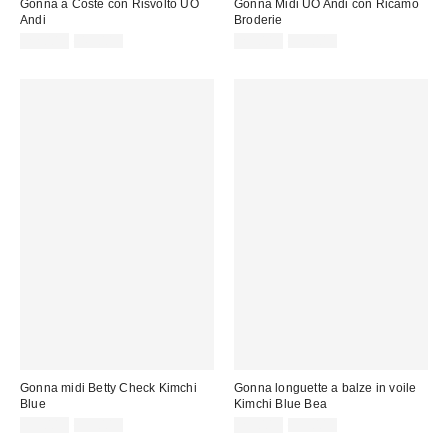
Gonna a Coste con Risvolto UO
Gonna Midi UO Andi con Ricamo
Andi
Broderie
Prezzo
Prezzo
Prezzo
Prezzo
22,00 €
49,00 €
29,00 €
59,00 €
originale:
originale:
di
di
vendita:
vendita:
Gonna midi Betty Check Kimchi
Gonna longuette a balze in voile
Blue
Kimchi Blue Bea
Prezzo
Prezzo
Prezzo
Prezzo
39,00 €
59,00 €
29,00 €
59,00 €
originale:
originale:
di
di