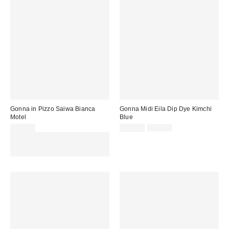
Gonna in Pizzo Saiwa Bianca
Gonna Midi Eila Dip Dye Kimchi
Motel
Blue
Prezzo
Prezzo
45,00 €
35,00 €
75,00 €
originale:
di
Spendi almeno 60 € per ottenere
vendita:
15 € DI SCONTO. USA IL
CODICE: REFRESH