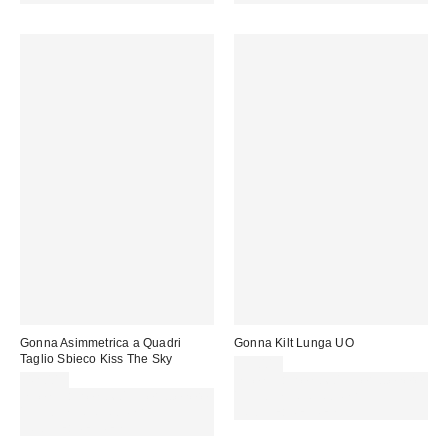
Gonna Asimmetrica a Quadri
Gonna Kilt Lunga UO
Taglio Sbieco Kiss The Sky
59,00 €
42,00 €
Spendi almeno 60 € per ottenere
Spendi almeno 60 € per ottenere
15 € DI SCONTO. USA IL
15 € DI SCONTO. USA IL
CODICE: REFRESH
CODICE: REFRESH