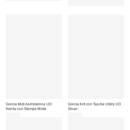
CODICE: REFRESH
Gonna Midi Asimmetrica UO
Gonna Kilt con Tasche Utility UO
Hanky con Stampa Mista
Sloan
55,00 €
65,00 €
Spendi almeno 60 € per ottenere
Spendi almeno 60 € per ottenere
15 € DI SCONTO. USA IL
15 € DI SCONTO. USA IL
CODICE: REFRESH
CODICE: REFRESH