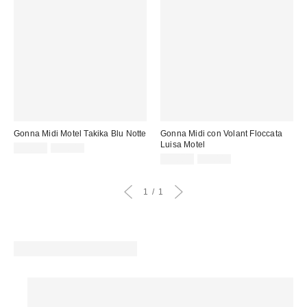
Gonna Midi Motel Takika Blu Notte
Gonna Midi con Volant Floccata
Luisa Motel
Prezzo
Prezzo
22,00 €
59,00 €
originale:
di
Prezzo
Prezzo
25,00 €
55,00 €
originale:
vendita:
di
vendita:
1
1