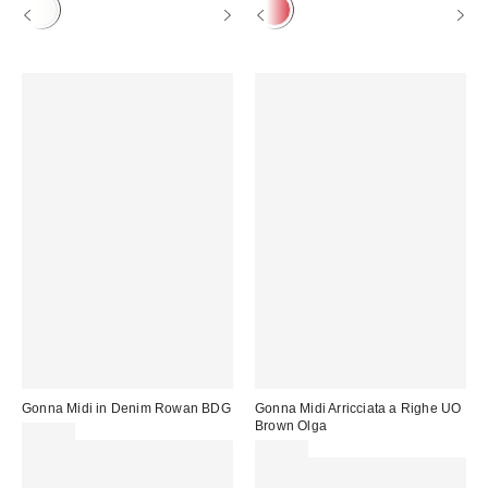
Gonna Midi in Denim Rowan BDG
Gonna Midi Arricciata a Righe UO
Brown Olga
59,00 €
Spendi almeno 60 € per ottenere
65,00 €
15 € DI SCONTO. USA IL
Spendi almeno 60 € per ottenere
CODICE: REFRESH
15 € DI SCONTO. USA IL