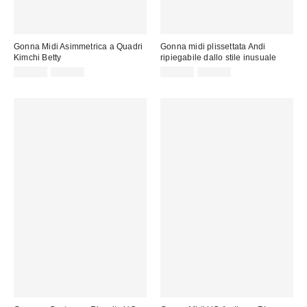
Gonna Midi Asimmetrica a Quadri
Gonna midi plissettata Andi
Kimchi Betty
ripiegabile dallo stile inusuale
Prezzo
Prezzo
Prezzo
Prezzo
22,00 €
59,00 €
25,00 €
49,00 €
originale:
originale:
di
di
vendita:
vendita: