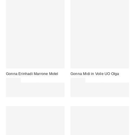
Gonna Erinhadi Marrone Motel
Gonna Midi in Voile UO Olga
46,00 €
59,00 €
Spendi almeno 60 € per ottenere
Spendi almeno 60 € per ottenere
15 € DI SCONTO. USA IL
15 € DI SCONTO. USA IL
CODICE: REFRESH
CODICE: REFRESH