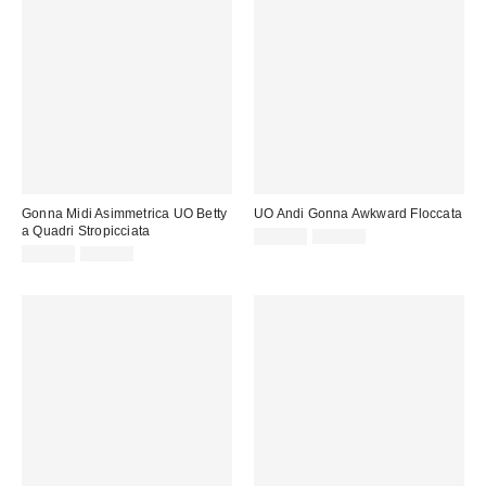
Gonna Midi Asimmetrica UO Betty
UO Andi Gonna Awkward Floccata
a Quadri Stropicciata
Prezzo
Prezzo
25,00 €
45,00 €
originale:
Prezzo
Prezzo
di
29,00 €
59,00 €
originale:
di
vendita:
vendita: