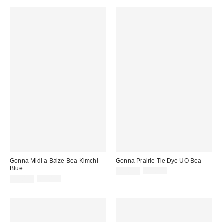
vendita:
vendita:
Gonna Midi a Balze Bea Kimchi
Gonna Prairie Tie Dye UO Bea
Blue
Prezzo
Prezzo
32,00 €
69,00 €
originale:
Prezzo
Prezzo
di
32,00 €
65,00 €
originale:
di
vendita:
vendita: