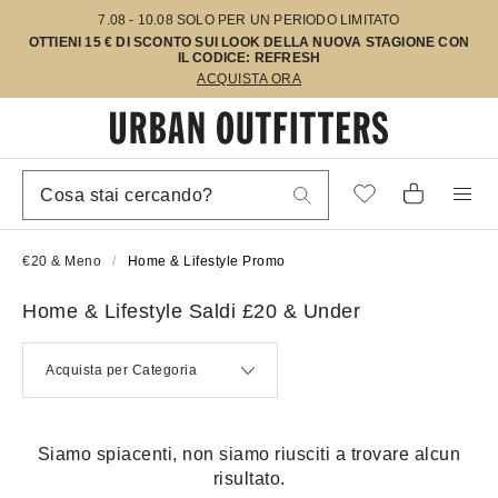
7.08 - 10.08 SOLO PER UN PERIODO LIMITATO
OTTIENI 15 € DI SCONTO SUI LOOK DELLA NUOVA STAGIONE CON
IL CODICE: REFRESH
ACQUISTA ORA
€20 & Meno
Home & Lifestyle Promo
Home & Lifestyle Saldi £20 & Under
Acquista per Categoria
Siamo spiacenti, non siamo riusciti a trovare alcun
risultato.