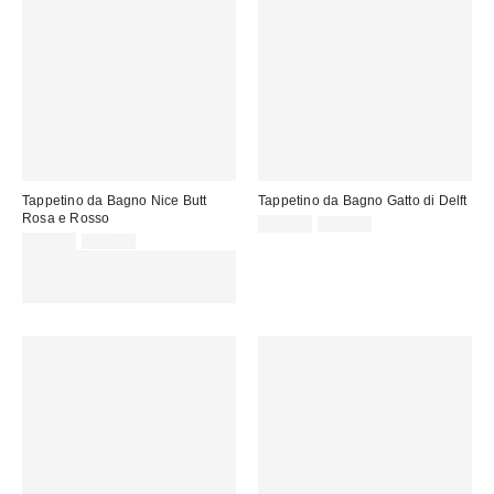
Tappetino da Bagno Nice Butt
Tappetino da Bagno Gatto di Delft
Rosa e Rosso
Prezzo
Prezzo
31,00 €
39,00 €
originale:
Prezzo
Prezzo
di
25,00 €
35,00 €
originale:
di
vendita:
SCONTO EXTRA DEL 30% SU
vendita:
PROMO SELEZIONATI : Usa il
codice: EXTRA30