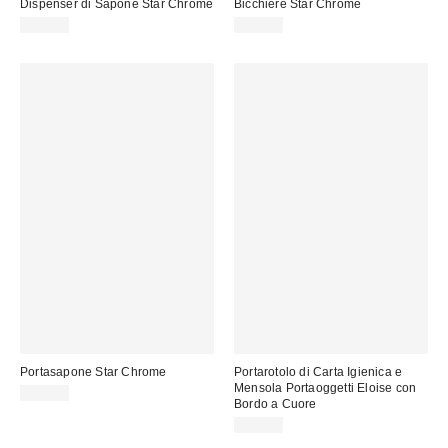
Dispenser di Sapone Star Chrome
Bicchiere Star Chrome
18,00 €
15,00 €
Portasapone Star Chrome
Portarotolo di Carta Igienica e
Mensola Portaoggetti Eloise con
13,00 €
Bordo a Cuore
32,00 €