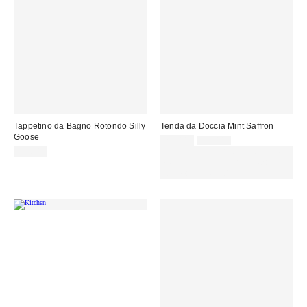
Tappetino da Bagno Rotondo Silly
Tenda da Doccia Mint Saffron
Goose
Prezzo
Prezzo
29,00 €
39,00 €
originale:
di
25,00 €
SCONTO EXTRA DEL 30% SU
vendita:
PROMO SELEZIONATI : Usa il
codice: EXTRA30