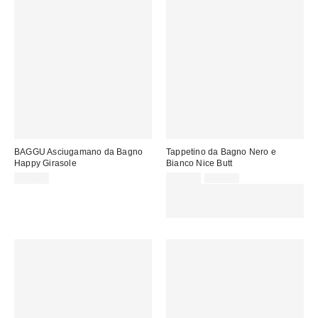
BAGGU Asciugamano da Bagno
Tappetino da Bagno Nero e
Happy Girasole
Bianco Nice Butt
Prezzo
Prezzo
55,00 €
24,00 €
35,00 €
originale:
di
SCONTO EXTRA DEL 30% SU
vendita:
PROMO SELEZIONATI : Usa il
codice: EXTRA30