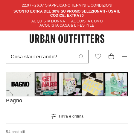
22.07 - 26.07 SI APPLICANO TERMINI E CONDIZIONI
SCONTO EXTRA DEL 30% SU PROMO SELEZIONATI • USA IL
CODICE: EXTRA30
ACQUISTA DONNA
ACQUISTA UOMO
ACQUISTA CASA & LIFESTYLE
Bagno
Filtra e ordina
54 prodotti