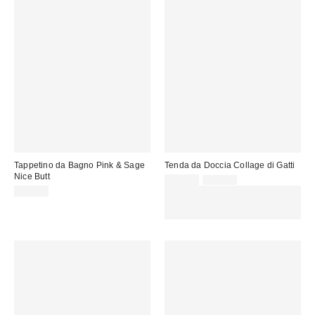
Tappetino da Bagno Pink & Sage
Tenda da Doccia Collage di Gatti
Nice Butt
Prezzo
Prezzo
29,00 €
39,00 €
originale:
di
35,00 €
SCONTO EXTRA DEL 30% SU
vendita:
PROMO SELEZIONATI : Usa il
codice: EXTRA30