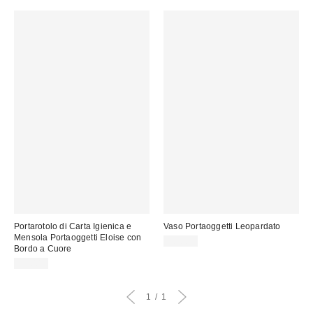
Portarotolo di Carta Igienica e
Vaso Portaoggetti Leopardato
Mensola Portaoggetti Eloise con
20,00 €
Bordo a Cuore
32,00 €
1
1