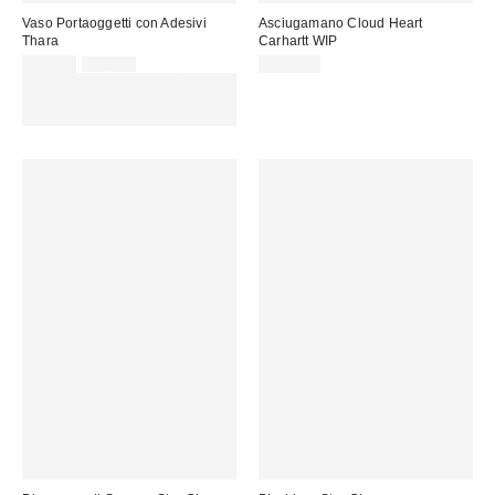
Vaso Portaoggetti con Adesivi
Asciugamano Cloud Heart
Thara
Carhartt WIP
Prezzo
Prezzo
10,00 €
15,00 €
115,00 €
originale:
di
SCONTO EXTRA DEL 30% SU
vendita:
PROMO SELEZIONATI : Usa il
codice: EXTRA30