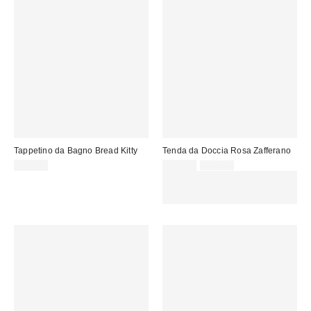
Tappetino da Bagno Bread Kitty
Tenda da Doccia Rosa Zafferano
Prezzo
Prezzo
39,00 €
29,00 €
39,00 €
originale:
di
SCONTO EXTRA DEL 30% SU
vendita:
PROMO SELEZIONATI : Usa il
codice: EXTRA30