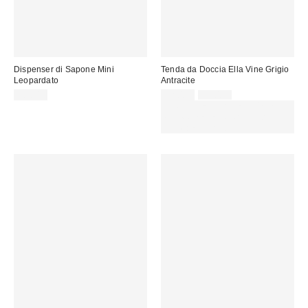
Dispenser di Sapone Mini
Tenda da Doccia Ella Vine Grigio
Leopardato
Antracite
Prezzo
Prezzo
18,00 €
22,00 €
39,00 €
originale:
di
SCONTO EXTRA DEL 30% SU
vendita:
PROMO SELEZIONATI : Usa il
codice: EXTRA30