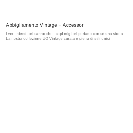
Abbigliamento Vintage + Accessori
I veri intenditori sanno che i capi migliori portano con sé una storia.
La nostra collezione UO Vintage curata è piena di stili unici
direttamente dagli archivi. Pensa all'energia Y2K, ai richiami degli
anni '80 e ai tagli retrò che non troverai altrove. Che tu stia cercando
un pezzo d'eccezione o componendo un look completo con
vibrazioni vintage, abbiamo ciò che fa per te.
Parliamo di
top
. Stili grafici e
stampati
sono i protagonisti, con
canotte dei primi anni 2000, camicette Y2K con nodo frontale, top in
pizzo avvolgenti e silhouette retrò con nodi laterali che si abbinano
perfettamente a jeans a vita bassa e svasati
jeans
o a mini
gonne
in
denim. Completa il look con camicie vintage oversize di Ralph
Lauren o indossa un maglione a trecce oversize sopra una gonna
midi a orlo in rete per un effetto stratificato e strutturato.
Quando la temperatura cala, si passa tutto a
outerwear
, e questa
selezione ne è ricca. Dalle giacche in pelle vintage e stili in
camoscio retrò, fino agli shacket aderenti e ai tagli cropped in
suedette, questi strati aggiungono calore. Abbina una giacca in pelle
oversize a una maglia da calcio retrò e pantaloni da track vintage
per un'energia completamente rétro, oppure vestilo con una gonna
midi plissettata e stivali.