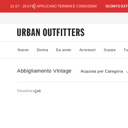
22.07 - 26.07 SI APPLICANO TERMINI E CONDIZIONI
SCONTO EXTR
Nuovo
Donna
Da uomo
Accessori
Scarpe
Tu
Abbigliamento Vintage
Acquista per Categoria
Visualizza
3
4
6