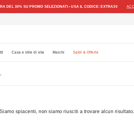
A DEL 30% SU PROMO SELEZIONATI • USA IL CODICE: EXTRA30
ACQ
tti
Casa e stile di vita
Marchi
Saldi & Offerte
Siamo spiacenti, non siamo riusciti a trovare alcun risultato