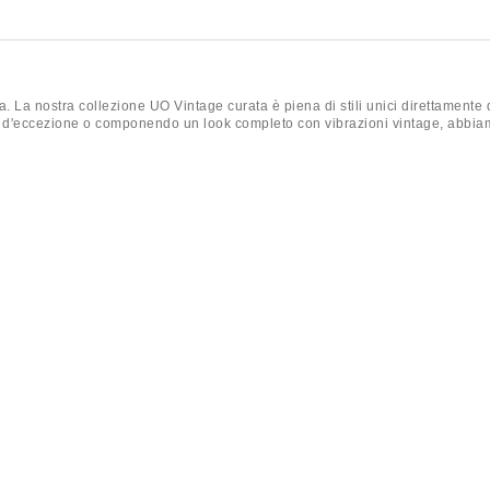
ia. La nostra collezione UO Vintage curata è piena di stili unici direttamente 
zo d'eccezione o componendo un look completo con vibrazioni vintage, abbiam
otte dei primi anni 2000, camicette Y2K con nodo frontale, top in pizzo avvol
in denim. Completa il look con camicie vintage oversize di Ralph Lauren o
selezione ne è ricca. Dalle giacche in pelle vintage e stili in camoscio retrò,
na maglia da calcio retrò e pantaloni da track vintage per un'energia comple
im ricamate, micro shorts o jeans a zampa retrò che esaltano la tua silhoue
 l'inverno senza alcuno sforzo.
lta esaurito, è esaurito. Quindi, se stai componendo quel guardaroba Y2K 
api autentici e unici del passato, inclusi stili Y2K, richiami degli anni 2000 
e con nodo frontale,
parte inferiore
come mini gonne in denim ricamate e jea