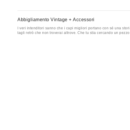
Abbigliamento Vintage + Accessori
I veri intenditori sanno che i capi migliori portano con sé una stor
tagli retrò che non troverai altrove. Che tu stia cercando un pez
Parliamo di
top
. Stili grafici e
stampati
sono i protagonisti, con can
perfettamente a jeans a vita bassa e svasati
jeans
o a mini
gonne
orlo in rete per un effetto stratificato e strutturato.
Quando la temperatura cala, si passa tutto a
outerwear
, e questa 
strati aggiungono calore. Abbina una giacca in pelle oversize a u
stivali.
Per la parte
inferiore
? Scegli senza compromessi mini gonne in den
snood oversize o un semplice maglione a trecce e sarai pronto per
Ogni capo è scelto a mano ed è totalmente unico, ovvero, una vo
altro possiede, UO Vintage è la scelta giusta.
Che cos'è l'abbigliamento vintage Urban Renewal?
Urban Renewal è la nostra collezione vintage curata, che presenta c
Quali tipologie di abbigliamento vintage sono disponibili?
La nostra collezione comprende top come canotte Y2K e camicett
in pelle vintage, tagli in suedette e shackets aderenti.