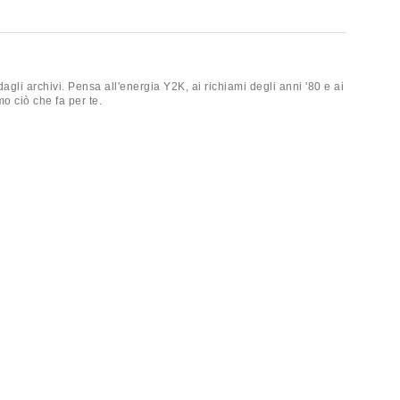
dagli archivi. Pensa all'energia Y2K, ai richiami degli anni '80 e ai
o ciò che fa per te.
genti e silhouette retrò con nodi laterali che si abbinano
 indossa un maglione a trecce oversize sopra una gonna midi a
 fino agli shacket aderenti e ai tagli cropped in suedette, questi
tamente rétro, oppure vestilo con una gonna midi plissettata e
tte. Aggiungi un tocco di calore con sciarpe lavorate a maglia,
da sogno o semplicemente vuoi sfoggiare qualcosa che nessun
e tagli retrò che non troverai altrove.
ns a zampa retrò, oltre a capi outerwear che includono giacche