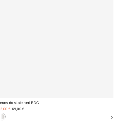
eans da skate neri BDG
rezzo
Prezzo
2,00 €
69,00 €
originale:
i
endita: