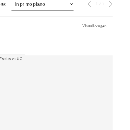
1
1
rta:
Visualizza
3
4
6
Esclusivo UO