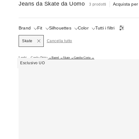
Jeans da Skate da Uomo
Acquista per
3 prodotti
Brand
Fit
Silhouettes
Color
Tutti i filtri
Selezionato
Skate
Cancella tutto
Larghi →
Gamba Dritta →
Barrel →
Skate →
Gamba Corta →
Esclusivo UO