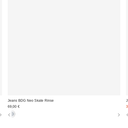
Jeans BDG Neo Skate Rinse
J
P
69,00 €
3
d
v