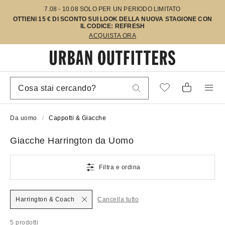
7.08 - 10.08 SOLO PER UN PERIODO LIMITATO
OTTIENI 15 € DI SCONTO SUI LOOK DELLA NUOVA STAGIONE CON
IL CODICE: REFRESH
ACQUISTA ORA
Da uomo
Cappotti & Giacche
Giacche Harrington da Uomo
Filtra e ordina
Harrington & Coach
Cancella tutto
5 prodotti