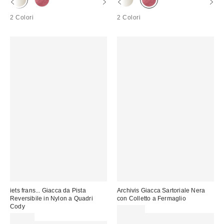
2 Colori
2 Colori
iets frans... Giacca da Pista
Archivis Giacca Sartoriale Nera
Reversibile in Nylon a Quadri
con Colletto a Fermaglio
Cody
109,00 €
79,00 €
Spendi almeno 60 € per ottenere