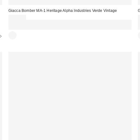
Giacca Bomber MA-1 Heritage Alpha Industries Verde Vintage
G
200,00 €
Spendi almeno 60 € per ottenere 15 € DI SCONTO. USA IL CODICE:
REFRESH