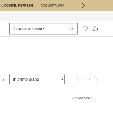
 IL CODICE: REFRESH
ACQUISTA ORA
1
1
rta:
Visualizza
3
4
6