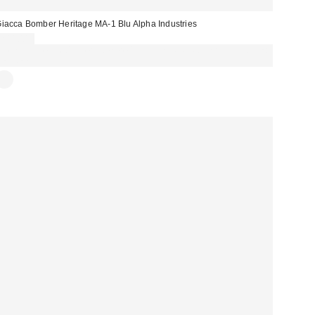
iacca Bomber Heritage MA-1 Blu Alpha Industries
200,00 €
Spendi almeno 60 € per ottenere 15 € DI SCONTO. USA IL CODICE:
REFRESH