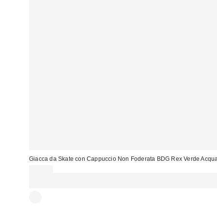
Giacca da Skate con Cappuccio Non Foderata BDG Rex Verde Acqu
95,00 €
Spendi almeno 60 € per ottenere 15 € DI SCONTO. USA IL CODICE:
REFRESH