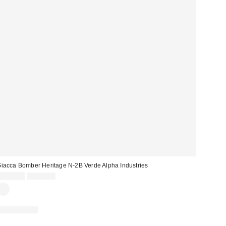
iacca Bomber Heritage N-2B Verde Alpha Industries
Prezzo
Prezzo
149,00 €
250,00 €
originale:
di
vendita:
NEW BRAND