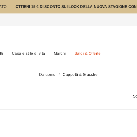
TATO
OTTIENI 15 € DI SCONTO SUI LOOK DELLA NUOVA STAGIONE CON
tti
Casa e stile di vita
Marchi
Saldi & Offerte
Da uomo
Cappotti & Giacche
So