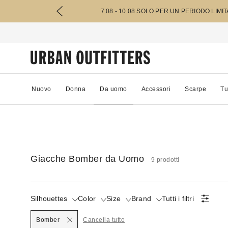
7.08 - 10.08 SOLO PER UN PERIODO LIMI
Nuovo
Donna
Da uomo
Accessori
Scarpe
Tu
Giacche Bomber da Uomo
9 prodotti
Silhouettes
Color
Size
Brand
Tutti i filtri
Selezionato
Bomber
Cancella tutto