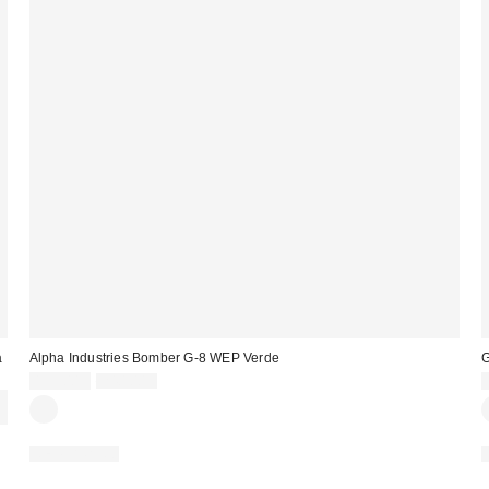
a
Alpha Industries Bomber G-8 WEP Verde
G
Prezzo
Prezzo
139,00 €
240,00 €
originale:
di
vendita:
NEW BRAND