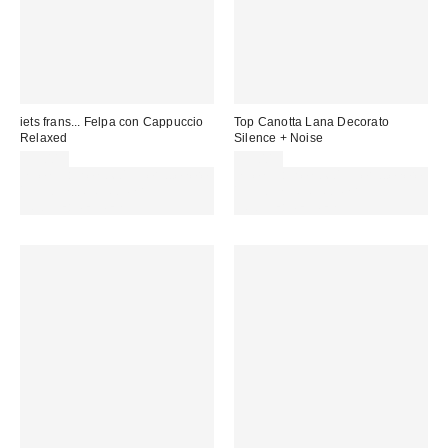
iets frans... Felpa con Cappuccio
Top Canotta Lana Decorato
Relaxed
Silence + Noise
59,00 €
35,00 €
Spendi almeno 60 € per ottenere
Spendi almeno 60 € per ottenere
15 € DI SCONTO. USA IL
15 € DI SCONTO. USA IL
CODICE: REFRESH
CODICE: REFRESH