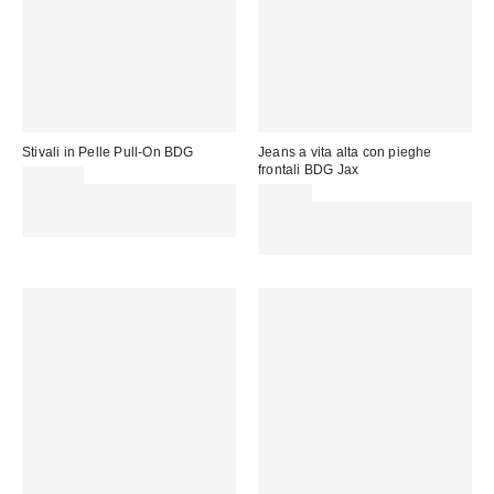
Stivali in Pelle Pull-On BDG
Jeans a vita alta con pieghe
frontali BDG Jax
115,00 €
Spendi almeno 60 € per ottenere
69,00 €
15 € DI SCONTO. USA IL
SCONTO EXTRA DEL 30% SU
CODICE: REFRESH
PROMO SELEZIONATI : Usa il
codice: EXTRA30