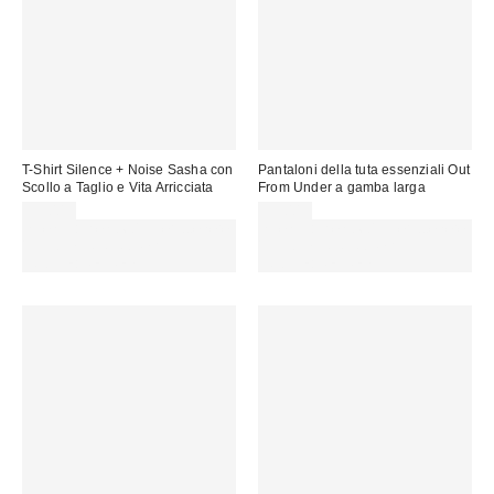
T-Shirt Silence + Noise Sasha con
Pantaloni della tuta essenziali Out
Scollo a Taglio e Vita Arricciata
From Under a gamba larga
35,00 €
55,00 €
Spendi almeno 60 € per ottenere
Spendi almeno 60 € per ottenere
15 € DI SCONTO. USA IL
15 € DI SCONTO. USA IL
CODICE: REFRESH
CODICE: REFRESH