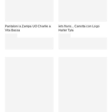
Pantaloni a Zampa UO Charlie a
iets frans... Canotta con Logo
Vita Bassa
Halter Tyla
69,00 €
25,00 €
Spendi almeno 60 € per ottenere
Spendi almeno 60 € per ottenere
15 € DI SCONTO. USA IL
15 € DI SCONTO. USA IL
CODICE: REFRESH
CODICE: REFRESH