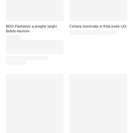
BDG Pantaloni a pieghe larghi
Cintura borchiata in finta pelle UO
Bobbi marroni
Prezzo
Prezzo
25,00 € – 39,00 €
39,00 €
originale:
di
65,00 €
vendita:
Spendi almeno 60 € per ottenere
15 € DI SCONTO. USA IL
CODICE: REFRESH
LONGER LEG LENGTH
AVAILABLE