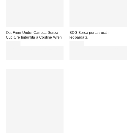
Out From Under Canotta Senza
BDG Borsa porta trucchi
Cuciture Imbottita a Costine Wren
leopardata
22,00 €
20,00 €
Spendi almeno 60 € per ottenere
Spendi almeno 60 € per ottenere
15 € DI SCONTO. USA IL
15 € DI SCONTO. USA IL
CODICE: REFRESH
CODICE: REFRESH