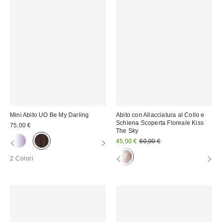
Mini Abito UO Be My Darling
Abito con Allacciatura al Collo e
Schiena Scoperta Floreale Kiss
75,00 €
The Sky
Prezzo
Prezzo
45,00 €
60,00 €
originale:
di
vendita:
2 Colori