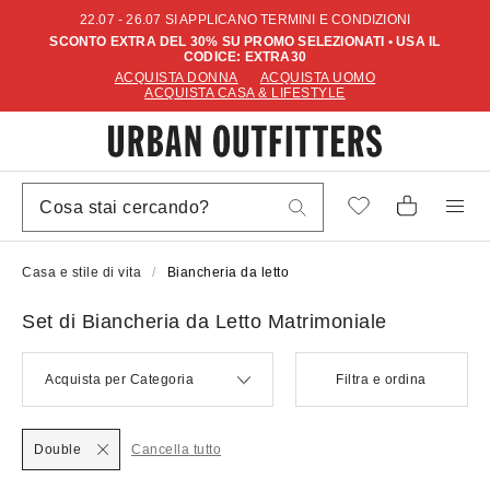
22.07 - 26.07 SI APPLICANO TERMINI E CONDIZIONI
SCONTO EXTRA DEL 30% SU PROMO SELEZIONATI • USA IL
CODICE: EXTRA30
ACQUISTA DONNA
ACQUISTA UOMO
ACQUISTA CASA & LIFESTYLE
Casa e stile di vita
Biancheria da letto
Set di Biancheria da Letto Matrimoniale
Acquista per Categoria
Filtra e ordina
Double
Cancella tutto