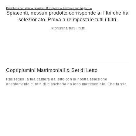
Biancheria da Letto →
Guanciali & Coperte →
Lenzuolo con Angoli →
Spiacenti, nessun prodotto corrisponde ai filtri che hai
selezionato. Prova a reimpostare tutti i filtri.
Ripristina tutti i filtri
Copripiumini Matrimoniali & Set di Letto
Ridisegna la tua camera da letto con la nostra selezione
attentamente curata di biancheria da letto matrimoniale. Che tu stia
cercando copripiumini matrimoniali con fantasie massimaliste, o set
di biancheria da letto semplici e accoglienti, abbiamo i pezzi perfetti
per abbinarsi al tuo stile. Scegli tra una gamma di texture e colori
per creare uno spazio che ti rispecchia. I nostri set di copripiumini
matrimoniali sono qui per rendere la tua camera da letto il rifugio
accogliente definitivo.
Che tu sia un amante del bianco candido o dei motivi audaci, questa
collezione è piena di copripiumini, lenzuola e set di biancheria da
letto che portano vibrazioni di puro comfort.