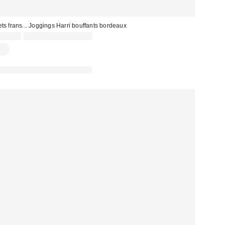
ets frans... Joggings Harri bouffants bordeaux
65,00 €
Non éligible à la remise
PHOTOGRAPHIE RETOUCHÉE