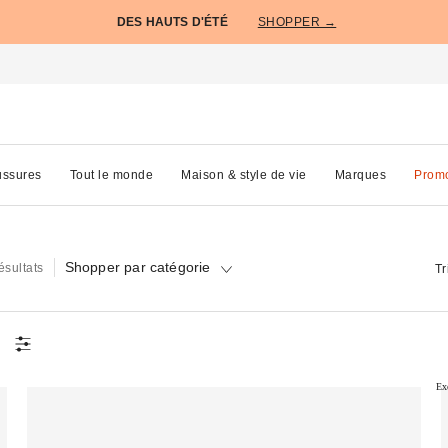
DES HAUTS D'ÉTÉ
SHOPPER →
ssures
Tout le monde
Maison & style de vie
Marques
Prom
Shopper par catégorie
ésultats
Tr
s
Ex