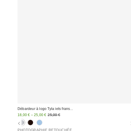
Débardeur à logo Tyla iets frans...
Prix
Prix
18,00 € – 25,00 €
25,00 €
d'origine
remisé
:
:
PHOTOGRAPHIE RETOUCHÉE