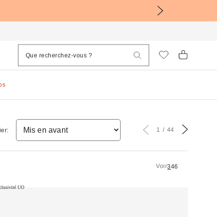
os
1
44
ier:
Voir
3
4
6
clusivité UO