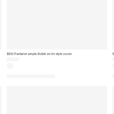
BDG Pantalon ample Bobbi en lin style cocon
S
79,00 €
PHOTOGRAPHIE RETOUCHÉE