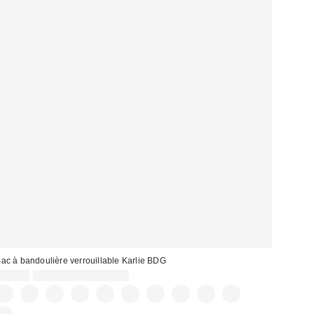
ac à bandoulière verrouillable Karlie BDG
59,00 €
Non éligible à la remise