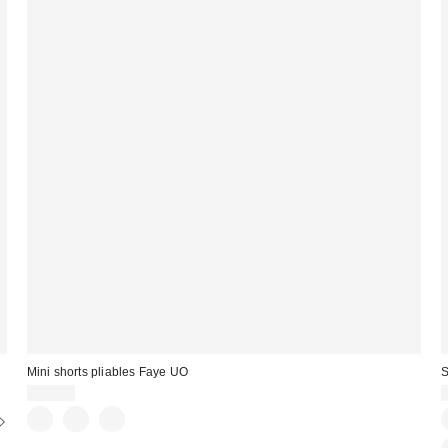
Mini shorts pliables Faye UO
S
35,00 €