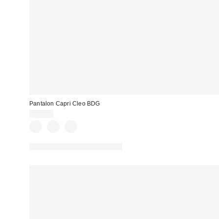
Pantalon Capri Cleo BDG
59,00 €
PHOTOGRAPHIE RETOUCHÉE