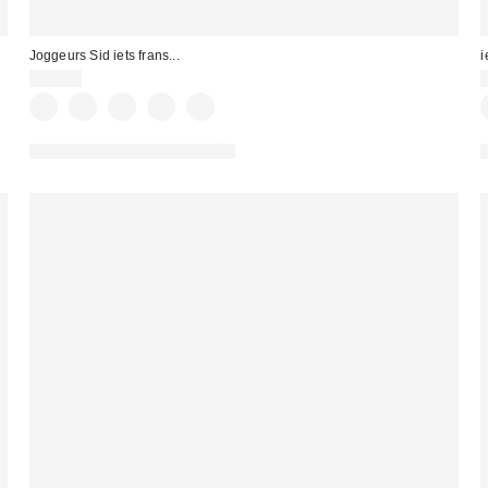
Joggeurs Sid iets frans...
i
79,00 €
PHOTOGRAPHIE RETOUCHÉE