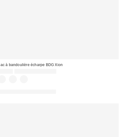
ac à bandoulière écharpe BDG Xion
59,00 €
Non éligible à la remise
PHOTOGRAPHIE RETOUCHÉE