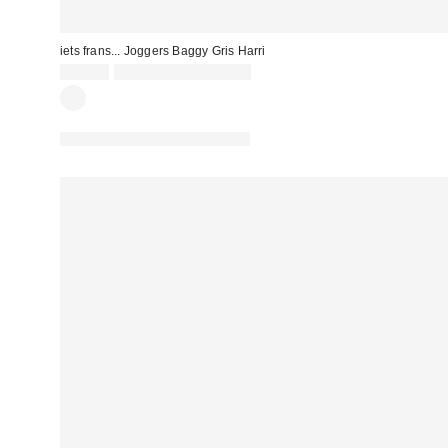
iets frans... Joggers Baggy Gris Harri
65,00 €
Non éligible à la remise
PHOTOGRAPHIE RETOUCHÉE