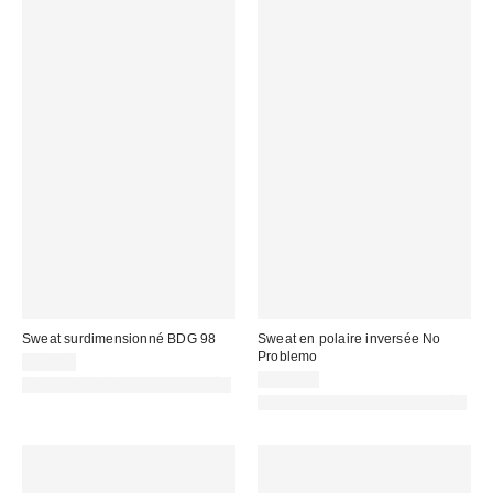
Sweat surdimensionné BDG 98
Sweat en polaire inversée No
Problemo
65,00 €
121,00 €
PHOTOGRAPHIE RETOUCHÉE
PHOTOGRAPHIE RETOUCHÉE