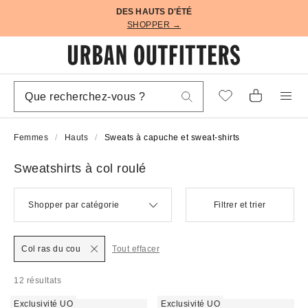
DES HAUTS D'ÉTÉ
SHOPPER →
Femmes
Hauts
Sweats à capuche et sweat-shirts
Sweatshirts à col roulé
Shopper par catégorie
Filtrer et trier
Col ras du cou
Tout effacer
12 résultats
Exclusivité UO
Exclusivité UO