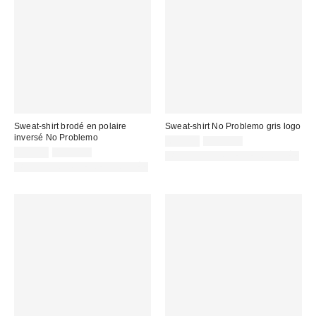
Sweat-shirt brodé en polaire
Sweat-shirt No Problemo gris logo
inversé No Problemo
Prix
Prix
65,00 €
139,00 €
d'origine
Prix
Prix
remisé
85,00 €
155,00 €
PHOTOGRAPHIE RETOUCHÉE
:
d'origine
remisé
:
PHOTOGRAPHIE RETOUCHÉE
:
: