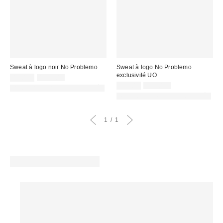
Sweat à logo noir No Problemo
Sweat à logo No Problemo
exclusivité UO
Prix
Prix
49,00 €
139,00 €
d'origine
remisé
Prix
Prix
39,00 €
139,00 €
PHOTOGRAPHIE RETOUCHÉE
:
d'origine
:
remisé
PHOTOGRAPHIE RETOUCHÉE
:
:
1
1