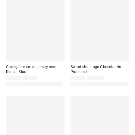
Cardigan court en jersey rose
Sweat-shirt Logo Chocolat No
Kimchi Blue
Problemo
Prix
Prix
Prix
Prix
17,00 €
49,00 €
45,00 €
139,00 €
d'origine
d'origine
remisé
remisé
PHOTOGRAPHIE RETOUCHÉE
PHOTOGRAPHIE RETOUCHÉE
:
:
:
: