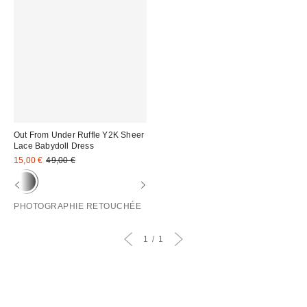
Out From Under Ruffle Y2K Sheer
Lace Babydoll Dress
Prix
Prix
15,00 €
49,00 €
d'origine
remisé
:
:
PHOTOGRAPHIE RETOUCHÉE
1
1