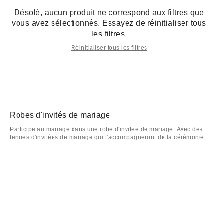
Désolé, aucun produit ne correspond aux filtres que
vous avez sélectionnés. Essayez de réinitialiser tous
les filtres.
Réinitialiser tous les filtres
Robes d'invités de mariage
Participe au mariage dans une robe d'invitée de mariage. Avec des
tenues d'invitées de mariage qui t'accompagneront de la cérémonie
jusqu'à la soirée, nous avons trouvé les meilleures tenues pour
regarder tes amies dire "je le veux". Avec de jolis imprimés et des
fleurs ensoleillées, découvre les robes spéciales mariage d'été de
Kimchi Blue, Light Before Dark, Silence + Noise et bien d'autres
encore. Pour un mariage d'hiver, découvre des tissus prêts à faire la
fête comme le velours de luxe et les détails diamantés. Porte une
robe d'invitée de mariage à la santé de l'heureux couple.