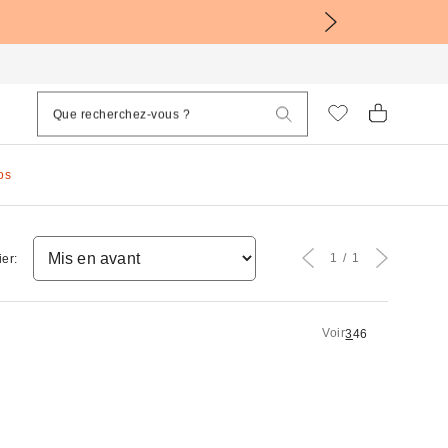
os
1
1
ier:
Voir
3
4
6