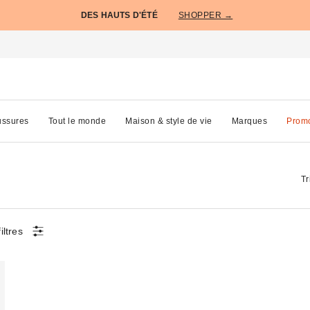
DES HAUTS D'ÉTÉ
SHOPPER →
ssures
Tout le monde
Maison & style de vie
Marques
Prom
Tr
iltres