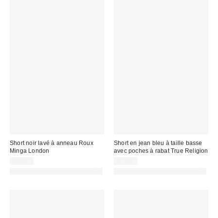
Short noir lavé à anneau Roux
Short en jean bleu à taille basse
Minga London
avec poches à rabat True Religion
77,00 €
83,00 €
PHOTOGRAPHIE RETOUCHÉE
PHOTOGRAPHIE RETOUCHÉE