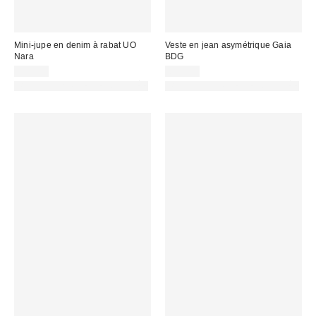
Mini-jupe en denim à rabat UO
Veste en jean asymétrique Gaia
Nara
BDG
59,00 €
89,00 €
PHOTOGRAPHIE RETOUCHÉE
PHOTOGRAPHIE RETOUCHÉE