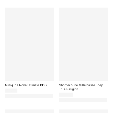
Mini-jupe Nova Ultimate BDG
Short écourté taille basse Joey
True Religion
45,00 €
115,00 €
PHOTOGRAPHIE RETOUCHÉE
PHOTOGRAPHIE RETOUCHÉE