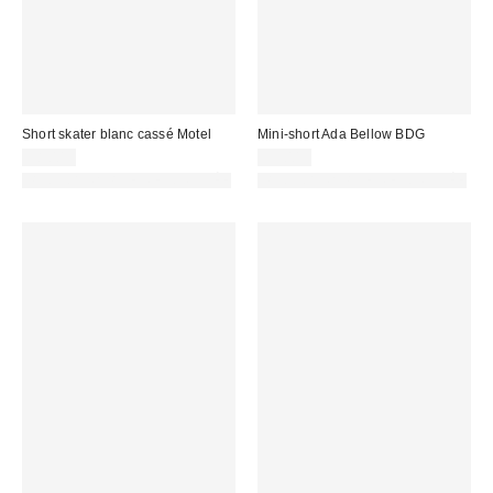
Short skater blanc cassé Motel
Mini-short Ada Bellow BDG
58,00 €
59,00 €
PHOTOGRAPHIE RETOUCHÉE
PHOTOGRAPHIE RETOUCHÉE