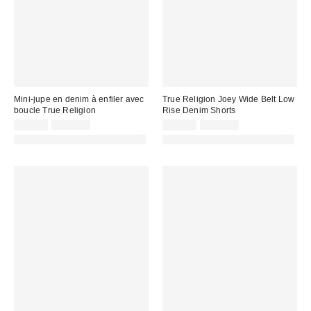
Mini-jupe en denim à enfiler avec
True Religion Joey Wide Belt Low
boucle True Religion
Rise Denim Shorts
Prix
Prix
Prix
Prix
75,00 €
139,00 €
49,00 €
115,00 €
d'origine
d'origine
remisé
remisé
PHOTOGRAPHIE RETOUCHÉE
PHOTOGRAPHIE RETOUCHÉE
:
:
:
: