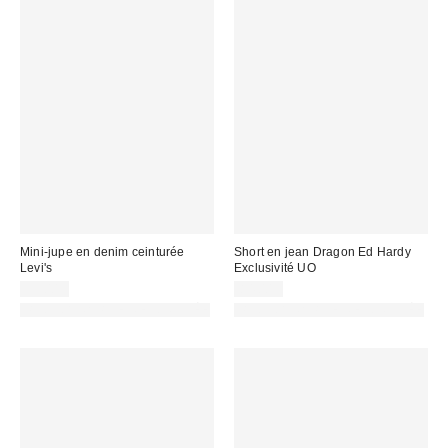
Mini-jupe en denim ceinturée
Short en jean Dragon Ed Hardy
Levi's
Exclusivité UO
59,00 €
84,00 €
PHOTOGRAPHIE RETOUCHÉE
PHOTOGRAPHIE RETOUCHÉE