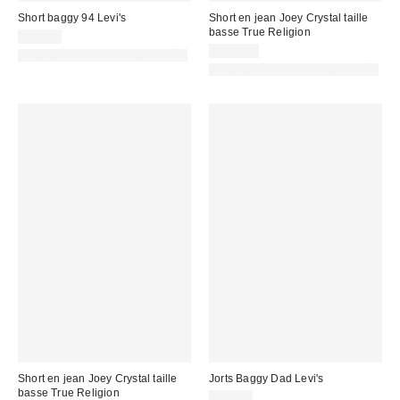
Short baggy 94 Levi's
Short en jean Joey Crystal taille
basse True Religion
60,00 €
103,00 €
PHOTOGRAPHIE RETOUCHÉE
PHOTOGRAPHIE RETOUCHÉE
Short en jean Joey Crystal taille
Jorts Baggy Dad Levi's
basse True Religion
78,00 €