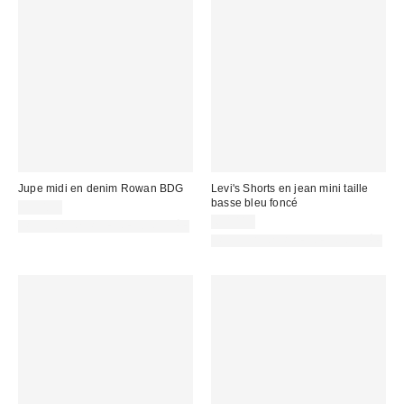
Jupe midi en denim Rowan BDG
Levi's Shorts en jean mini taille
basse bleu foncé
59,00 €
60,00 €
PHOTOGRAPHIE RETOUCHÉE
PHOTOGRAPHIE RETOUCHÉE