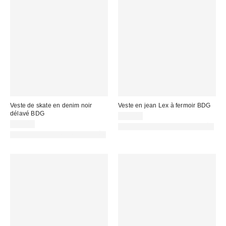
Veste de skate en denim noir
Veste en jean Lex à fermoir BDG
délavé BDG
95,00 €
95,00 €
PHOTOGRAPHIE RETOUCHÉE
PHOTOGRAPHIE RETOUCHÉE