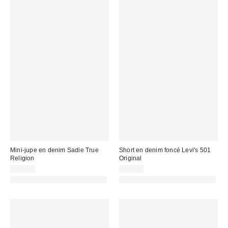
Mini-jupe en denim Sadie True
Short en denim foncé Levi's 501
Religion
Original
92,00 €
75,00 €
PHOTOGRAPHIE RETOUCHÉE
PHOTOGRAPHIE RETOUCHÉE