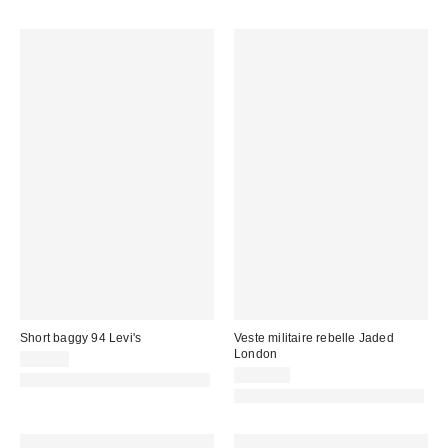
Short baggy 94 Levi's
Veste militaire rebelle Jaded
London
55,00 €
102,00 €
PHOTOGRAPHIE RETOUCHÉE
PHOTOGRAPHIE RETOUCHÉE