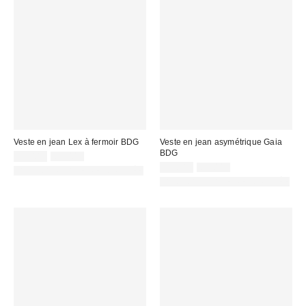
Veste en jean Lex à fermoir BDG
Veste en jean asymétrique Gaia
BDG
Prix
Prix
35,00 €
89,00 €
d'origine
remisé
Prix
Prix
25,00 €
89,00 €
PHOTOGRAPHIE RETOUCHÉE
:
d'origine
:
remisé
PHOTOGRAPHIE RETOUCHÉE
:
: