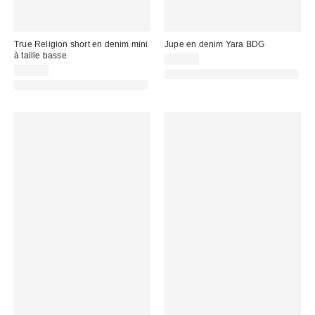
True Religion short en denim mini
Jupe en denim Yara BDG
à taille basse
55,00 €
83,00 €
PHOTOGRAPHIE RETOUCHÉE
PHOTOGRAPHIE RETOUCHÉE