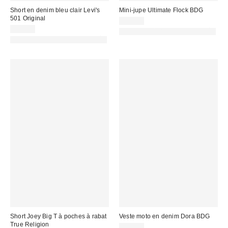
Short en denim bleu clair Levi's
Mini-jupe Ultimate Flock BDG
501 Original
49,00 €
75,00 €
PHOTOGRAPHIE RETOUCHÉE
PHOTOGRAPHIE RETOUCHÉE
Short Joey Big T à poches à rabat
Veste moto en denim Dora BDG
True Religion
99,00 €