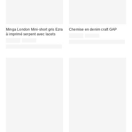
Minga London Mini-short gris Ezra
Chemise en denim craft GAP
à imprimé serpent avec lacets
Prix
Prix
20,00 €
55,00 €
d'origine
Prix
Prix
remisé
45,00 €
85,00 €
PHOTOGRAPHIE RETOUCHÉE
:
d'origine
remisé
:
PHOTOGRAPHIE RETOUCHÉE
:
: