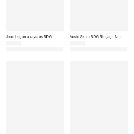
Jean Logan à rayures BDG
Veste Skate BDG Rinçage Noir
69,00 €
89,00 €
PHOTOGRAPHIE RETOUCHÉE
PHOTOGRAPHIE RETOUCHÉE