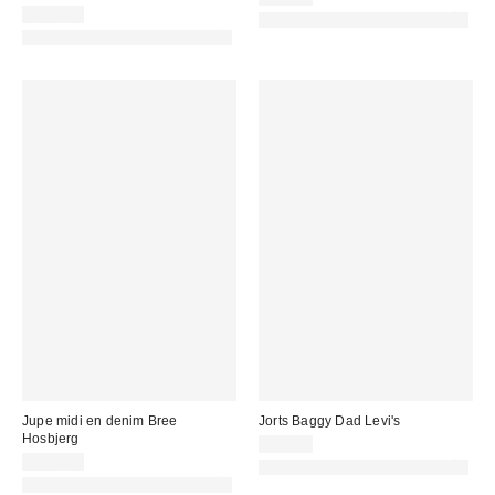
103,00 €
PHOTOGRAPHIE RETOUCHÉE
PHOTOGRAPHIE RETOUCHÉE
Jupe midi en denim Bree
Jorts Baggy Dad Levi's
Hosbjerg
75,00 €
135,00 €
PHOTOGRAPHIE RETOUCHÉE
PHOTOGRAPHIE RETOUCHÉE