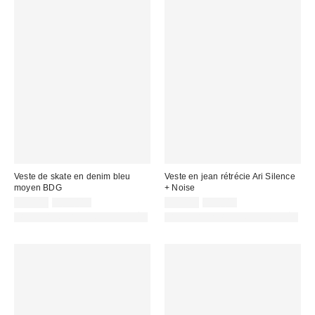
Veste de skate en denim bleu
Veste en jean rétrécie Ari Silence
moyen BDG
+ Noise
Prix
Prix
Prix
Prix
39,00 €
105,00 €
39,00 €
79,00 €
d'origine
d'origine
remisé
remisé
PHOTOGRAPHIE RETOUCHÉE
PHOTOGRAPHIE RETOUCHÉE
:
:
:
: