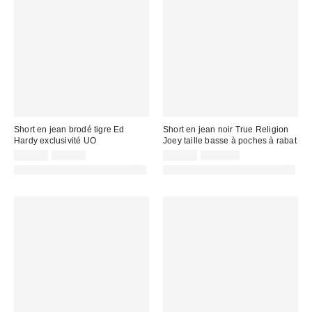
Short en jean brodé tigre Ed
Short en jean noir True Religion
Hardy exclusivité UO
Joey taille basse à poches à rabat
Prix
Prix
Prix
Prix
55,00 €
75,00 €
89,00 €
165,00 €
d'origine
d'origine
remisé
remisé
PHOTOGRAPHIE RETOUCHÉE
PHOTOGRAPHIE RETOUCHÉE
:
:
:
: