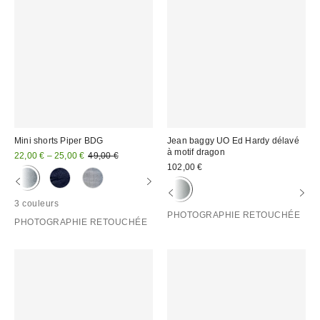
Mini shorts Piper BDG
Jean baggy UO Ed Hardy délavé
à motif dragon
Prix
Prix
22,00 € – 25,00 €
49,00 €
d'origine
remisé
102,00 €
:
:
3 couleurs
PHOTOGRAPHIE RETOUCHÉE
PHOTOGRAPHIE RETOUCHÉE