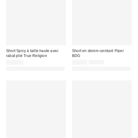
Short Spicy à taille haute avec
Short en denim ceinturé Piper
rabat plié True Religion
BDG
Prix
Prix
103,00 €
32,00 €
59,00 €
d'origine
remisé
PHOTOGRAPHIE RETOUCHÉE
PHOTOGRAPHIE RETOUCHÉE
:
: