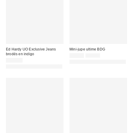
Ed Hardy UO Exclusive Jeans
Mini-jupe ultime BDG
brodés en indigo
Prix
Prix
25,00 €
45,00 €
d'origine
remisé
102,00 €
PHOTOGRAPHIE RETOUCHÉE
:
:
PHOTOGRAPHIE RETOUCHÉE