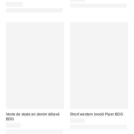
108,00 €
PHOTOGRAPHIE RETOUCHÉE
PHOTOGRAPHIE RETOUCHÉE
Veste de skate en denim délavé
Short western brodé Piper BDG
BDG
59,00 €
89,00 €
PHOTOGRAPHIE RETOUCHÉE
PHOTOGRAPHIE RETOUCHÉE