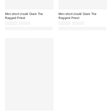
Mini-short clouté Glare The
Mini-short clouté Glare The
Ragged Priest
Raggest Priest
Prix
Prix
Prix
Prix
49,00 €
79,00 €
49,00 €
79,00 €
d'origine
d'origine
remisé
remisé
PHOTOGRAPHIE RETOUCHÉE
PHOTOGRAPHIE RETOUCHÉE
:
:
:
: