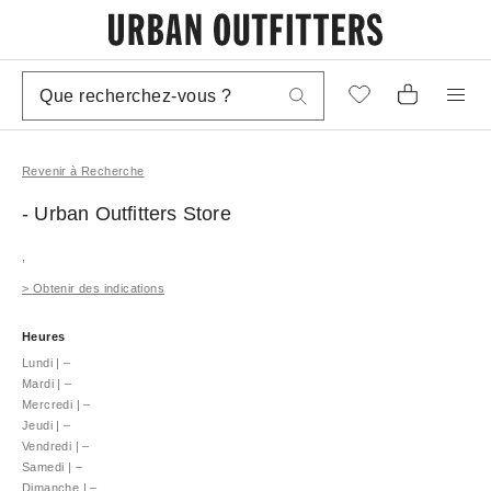
Revenir à Recherche
- Urban Outfitters
Store
,
>
Obtenir des indications
Heures
Lundi
|
–
Mardi
|
–
Mercredi
|
–
Jeudi
|
–
Vendredi
|
–
Samedi
|
–
Dimanche
|
–