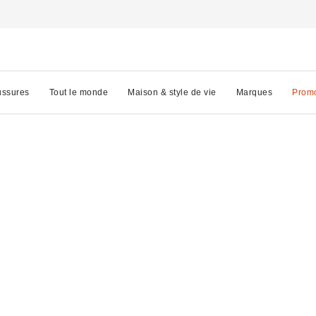
ssures
Tout le monde
Maison & style de vie
Marques
Prom