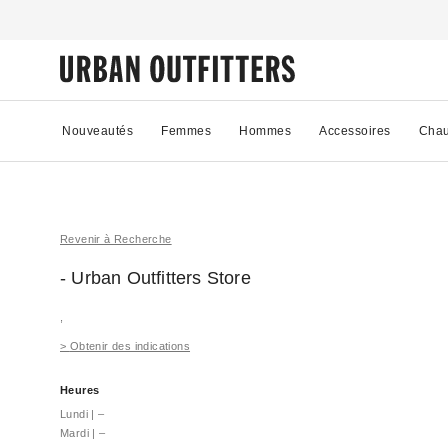
Nouveautés
Femmes
Hommes
Accessoires
Chau
Revenir à Recherche
- Urban Outfitters
Store
,
>
Obtenir des indications
Heures
Lundi
|
–
Mardi
|
–