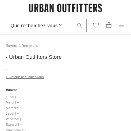
Revenir à Recherche
- Urban Outfitters
Store
,
>
Obtenir des indications
Heures
Lundi
|
–
Mardi
|
–
Mercredi
|
–
Jeudi
|
–
Vendredi
|
–
Samedi
|
–
Dimanche
|
–