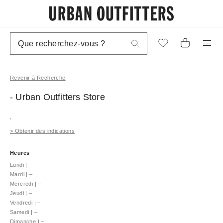
Revenir à Recherche
- Urban Outfitters
Store
,
>
Obtenir des indications
Heures
Lundi
|
–
Mardi
|
–
Mercredi
|
–
Jeudi
|
–
Vendredi
|
–
Samedi
|
–
Dimanche
|
–