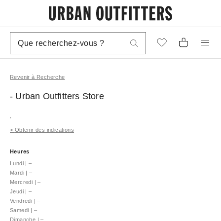
Revenir à Recherche
- Urban Outfitters
Store
,
>
Obtenir des indications
Heures
Lundi
|
–
Mardi
|
–
Mercredi
|
–
Jeudi
|
–
Vendredi
|
–
Samedi
|
–
Dimanche
|
–