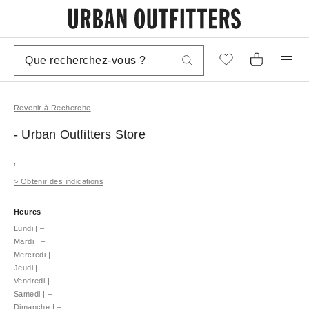
Revenir à Recherche
- Urban Outfitters
Store
,
>
Obtenir des indications
Heures
Lundi
|
–
Mardi
|
–
Mercredi
|
–
Jeudi
|
–
Vendredi
|
–
Samedi
|
–
Dimanche
|
–