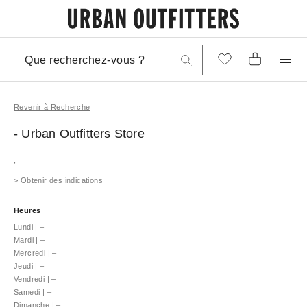
Revenir à Recherche
- Urban Outfitters
Store
,
>
Obtenir des indications
Heures
Lundi
|
–
Mardi
|
–
Mercredi
|
–
Jeudi
|
–
Vendredi
|
–
Samedi
|
–
Dimanche
|
–